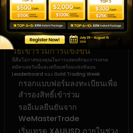
Chanprom
Kookiat
20
0.00
Koowanichkul
วิธีเข้าร่วมการแข่งขัน
นี่คือโอกาสของคุณในการแสดงทักษะการเทรด
สมัครเลยวันนี้และเตรียมพร้อมแข่งขันบน
Leaderboard ของ Gold Trading Week
กรอกแบบฟอร์มลงทะเบียนเพื่อ
สำรองสิทธิ์เข้าร่วม
รออีเมลยืนยันจาก
WeMasterTrade
เริ่มเทรด XAUUSD ภายในช่วง