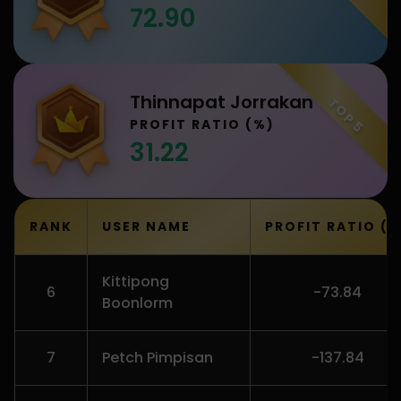
72.90
Thinnapat Jorrakan
TOP 5
PROFIT RATIO (%)
31.22
RANK
USER NAME
PROFIT RATIO (%
Kittipong
6
-73.84
Boonlorm
7
Petch Pimpisan
-137.84