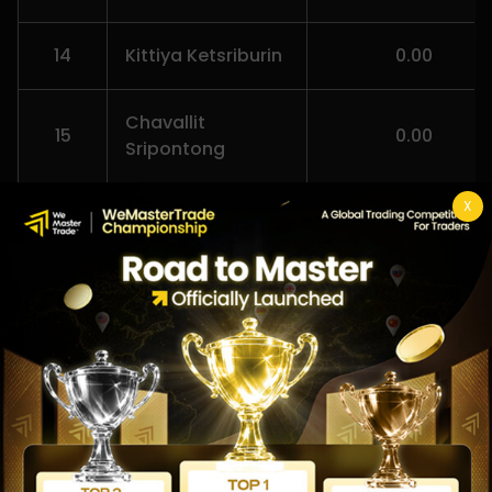
14
Kittiya Ketsriburin
0.00
Chavallit
15
0.00
Sripontong
X
16
Buncha Jankaew
0.00
Chakorn
17
0.00
Santhakorn
Thanadet
18
0.00
Tangsuwanmetha
Puwadej
19
0.00