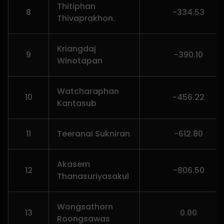
Thitiphan
8
-334.53
Thivaprakhon.
Kriangdaj
9
-390.10
Winotapan
Watcharaphan
10
-456.22
Kantasub
11
Teeranai Sukniran
-612.80
Akasem
12
-806.50
Thanasuriyasakul
Wongsathorn
13
0.00
Roongsawas