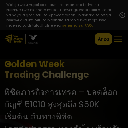
Wateja wetu hupokea akaunti za mfano na fedha za
kufikirika kwa biashara katika ulimwengu wa kufikirika. Zaidi
ya hayo, algoriti zetu za kipekee zitanakili biashara za mteja
x
kwenye akaunti zetu za biashara za moja kwa moja. Kwa
maelezo zaidi, tafadhali rejelea
sehemu ya FAQ.
Anza
Golden Week
Trading Challenge
พิชิตภารกิจการเทรด – ปลดล็อก
บัญชี 51010 สูงสุดถึง $50K
เริ่มต้นเส้นทางพิชิต