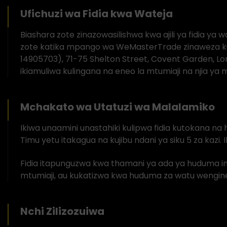
Ufichuzi wa Fidia kwa Wateja
Biashara zote zinazowasilishwa kwa ajili ya fidia ya
zote katika mpango wa WeMasterTrade zinaweza kuw
14905703), 71-75 Shelton Street, Covent Garden, L
ikiamuliwa kulingana na eneo la mtumiaji na njia ya m
Mchakato wa Utatuzi wa Malalamiko
Ikiwa unaamini unastahiki kulipwa fidia kutokana na
Timu yetu itakagua na kujibu ndani ya siku 5 za kazi. I
Fidia itapunguzwa kwa thamani ya ada ya huduma inay
mtumiaji, au kukatizwa kwa huduma za watu wengin
Nchi Zilizozuiwa