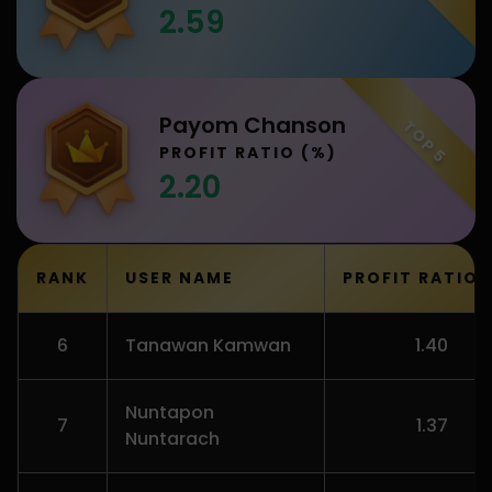
2.59
Payom Chanson
TOP 5
PROFIT RATIO (%)
2.20
RANK
USER NAME
PROFIT RATIO 
6
Tanawan Kamwan
1.40
Nuntapon
7
1.37
Nuntarach