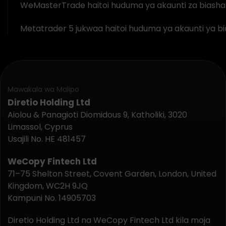
WeMasterTrade haitoi huduma ya akaunti za biashara 
Metatrader 5 jukwaa haitoi huduma ya akaunti ya bia
Mawakala wa Malipo
Diretio Holding Ltd
Aiolou & Panagioti Diomidous 9, Katholiki, 3020
Limassol, Cyprus
Usajili No. HE 481457
WeCopy Fintech Ltd
71–75 Shelton Street, Covent Garden, London, United
Kingdom, WC2H 9JQ
Kampuni No. 14905703
Diretio Holding Ltd na WeCopy Fintech Ltd kila moja