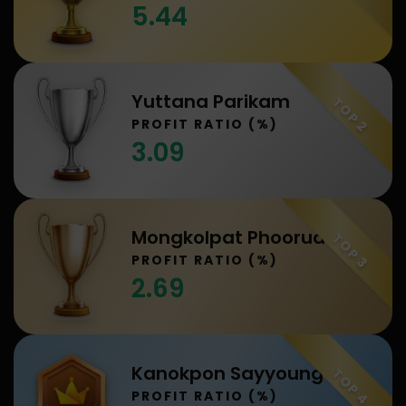
5.44
Yuttana Parikam
TOP 2
PROFIT RATIO (%)
3.09
Mongkolpat Phooruangdet
TOP 3
PROFIT RATIO (%)
2.69
Kanokpon Sayyoung
TOP 4
PROFIT RATIO (%)