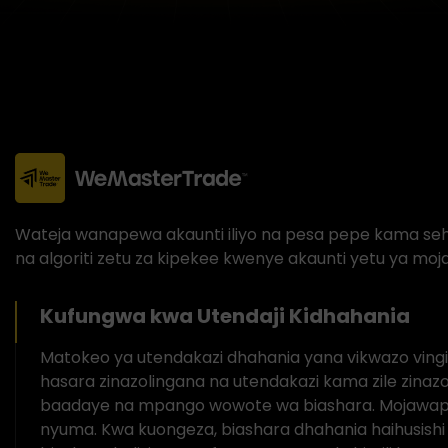
Wateja wanapewa akaunti iliyo na pesa pepe kama sehe
na algoriti zetu za kipekee kwenye akaunti yetu ya moja
Kufungwa kwa Utendaji Kidhahania
Matokeo ya utendakazi dhahania yana vikwazo vingi 
hasara zinazolingana na utendakazi kama zile zina
baadaye na mpango wowote wa biashara. Mojawapo
nyuma. Kwa kuongeza, biashara dhahania haihusishi 