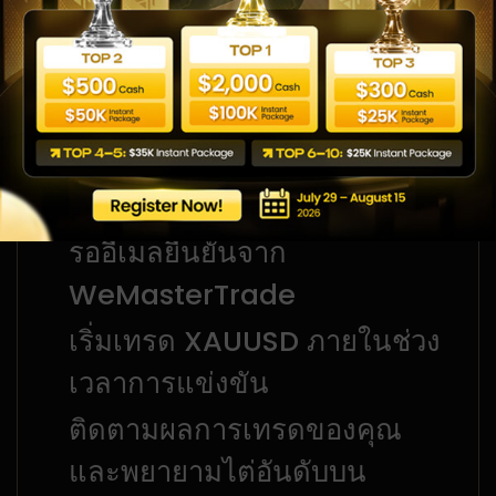
วิธีเข้าร่วมการแข่งขัน
นี่คือโอกาสของคุณในการแสดงทักษะการเทรด
สมัครเลยวันนี้และเตรียมพร้อมแข่งขันบน
Leaderboard ของ Gold Trading Week
กรอกแบบฟอร์มลงทะเบียนเพื่อ
สำรองสิทธิ์เข้าร่วม
รออีเมลยืนยันจาก
WeMasterTrade
เริ่มเทรด XAUUSD ภายในช่วง
เวลาการแข่งขัน
ติดตามผลการเทรดของคุณ
และพยายามไต่อันดับบน