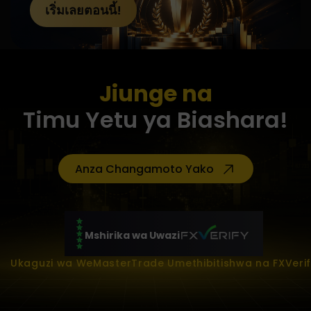
เริ่มเลยตอนนี้!
Jiunge na
Timu Yetu ya Biashara!
Anza Changamoto Yako
Mshirika wa Uwazi
Ukaguzi wa WeMasterTrade Umethibitishwa na FXVeri