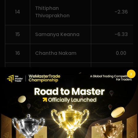
Thitiphan
14
-2.36
Thivaprakhon
15
Samanya Keanna
-6.33
16
Chantha Nakam
0.00
Chainarong
X
17
0.00
Seedadet
18
Puwadej Chanprom
0.00
Paratthakorn
19
0.00
Unrote