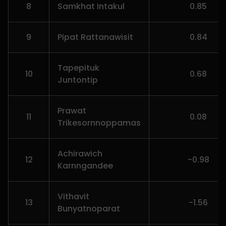
8
Samkhat Intakul
0.85
9
Pipat Rattanawisit
0.84
Tapepituk
10
0.68
Juntontip
Prawat
11
0.08
Trikesornnoppamas
Achirawich
12
-0.98
Karnngandee
Vithavit
13
-1.56
Bunyatnoparat