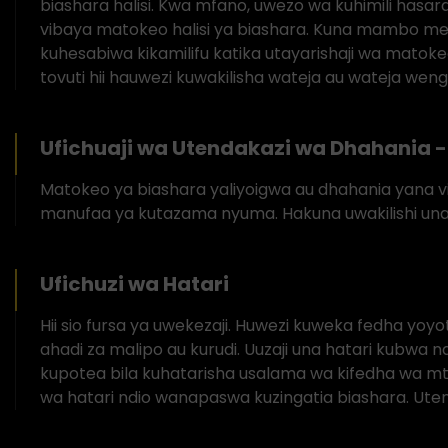
biashara halisi. Kwa mfano, uwezo wa kuhimili hasar
vibaya matokeo halisi ya biashara. Kuna mambo m
kuhesabiwa kikamilifu katika utayarishaji wa mato
tovuti hii hauwezi kuwakilisha wateja au wateja wengi
Ufichuaji wa Utendakazi wa Dhahania -
Matokeo ya biashara yaliyoigwa au dhahania yana vikw
manufaa ya kutazama nyuma. Hakuna uwakilishi una
Ufichuzi wa Hatari
Hii sio fursa ya uwekezaji. Huwezi kuweka fedha yoy
ahadi za malipo au kurudi. Uuzaji una hatari kubwa n
kupotea bila kuhatarisha usalama wa kifedha wa mt
wa hatari ndio wanapaswa kuzingatia biashara. Ute