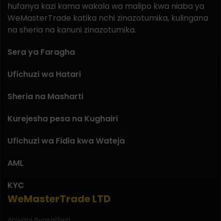
hufanya kazi kama wakala wa malipo kwa niaba ya
WeMasterTrade katika nchi zinazotumika, kulingana
na sheria na kanuni zinazotumika.
Sera ya Faragha
Ufichuzi wa Hatari
Sheria na Masharti
Kurejesha pesa na Kughairi
Ufichuzi wa Fidia kwa Wateja
AML
KYC
WeMasterTrade LTD
Anwani Iliyosajiliwa