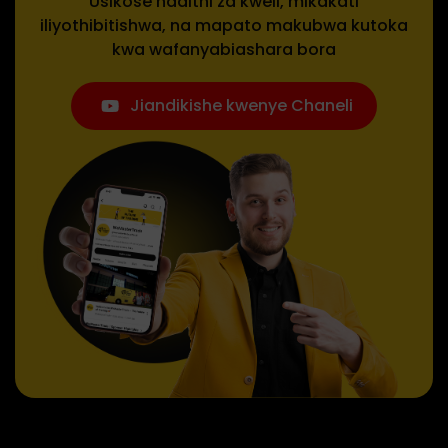
Usikose hadithi za kweli, mikakati
iliyothibitishwa, na mapato makubwa kutoka
kwa wafanyabiashara bora
Jiandikishe kwenye Chaneli