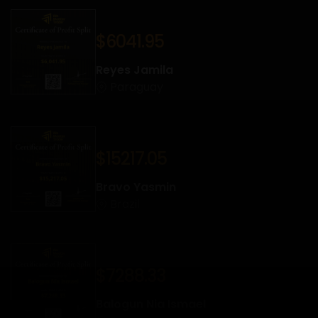
$6041.95
Reyes Jamila
Paraguay
$15217.05
Bravo Yasmin
Brazil
$7288.33
Balogun Nia Ismael