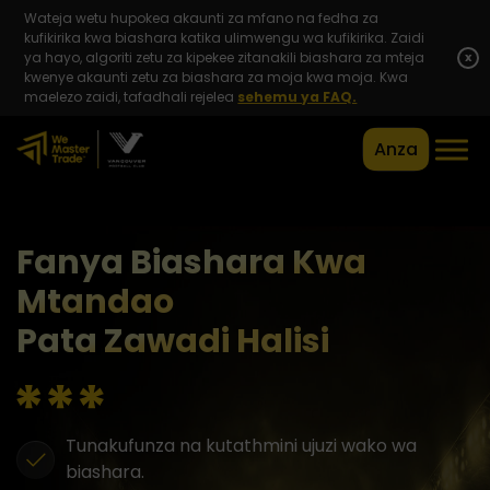
Wateja wetu hupokea akaunti za mfano na fedha za
kufikirika kwa biashara katika ulimwengu wa kufikirika. Zaidi
ya hayo, algoriti zetu za kipekee zitanakili biashara za mteja
x
kwenye akaunti zetu za biashara za moja kwa moja. Kwa
maelezo zaidi, tafadhali rejelea
sehemu ya FAQ.
Anza
Fanya Biashara Kwa
Mtandao
Pata Zawadi Halisi
Tunakufunza na kutathmini ujuzi wako wa
biashara.