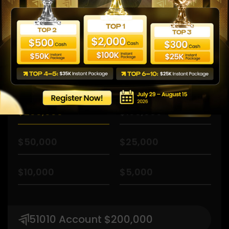
510Zero
Customize
Kulinganisha
Ukubwa wa Akaunti
$200,000
$100,000
$50,000
$25,000
$10,000
$5,000
51010 Account $200,000