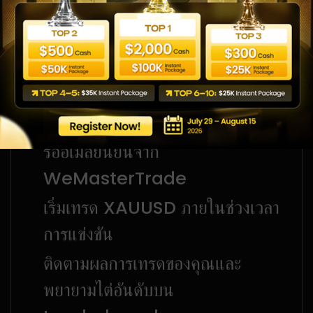
วิธีเข้าร่วมการแข่งขัน
นี่คือโอกาสของคุณในการแสดงทักษะการเทรด สมัครเลยวันนี้
และเตรียมพร้อมแข่งขันบน Leaderboard ของ Gold
Trading Week
กรอกแบบฟอร์มลงทะเบียนเพื่อสำรอง
สิทธิ์เข้าร่วม
รออีเมลยืนยันจาก
WeMasterTrade
เริ่มเทรด XAUUSD ภายในช่วงเวลา
การแข่งขัน
ติดตามผลการเทรดของคุณและ
พยายามไต่อันดับบน