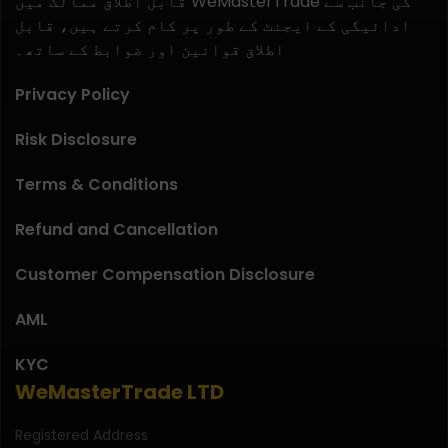
قابل اطلاق ممالک میں WeMasterTrade کی جانب سے
ادائیگی کے ایجنٹ کے طور پر کام کرتے ہیں، قابل
اطلاق قوانین اور ضوابط کے ساتھ۔
Privacy Policy
Risk Disclosure
Terms & Conditions
Refund and Cancellation
Customer Compensation Disclosure
AML
KYC
WeMasterTrade LTD
Registered Address