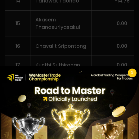
14
Tanawat Taonao
-14.76
Akasem
15
0.00
Thanasuriyasakul
16
Chavalit Sripontong
0.00
17
Kunthi Suthiranan
0.00
X
18
Monsith Chanwat
0.00
19
Nuttapol Chuyoung
0.00
20
Surapong Buakao
0.00