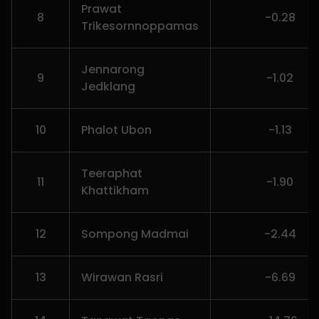
Prawat
8
-0.28
Trikesornnoppamas
Jennarong
9
-1.02
Jedklang
10
Phalot Ubon
-1.13
Teeraphat
11
-1.90
Khattikham
12
Sompong Madmai
-2.44
13
Wirawan Rasri
-6.69