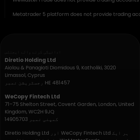
Metatrader 5 platform does not provide trading acco
ادائیگی کرنے والے ایجنٹس
Diretio Holding Ltd
Aiolou & Panagioti Diomidous 9, Katholiki, 3020
Limassol, Cyprus
رجسٹریشن نمبر HE 481457
WeCopy Fintech Ltd
71–75 Shelton Street, Covent Garden, London, United
Kingdom, WC2H 9JQ
کمپنی نمبر 14905703
Diretio Holding Ltd اور WeCopy Fintech Ltd ہر ایک