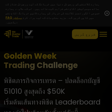
ہمارے کلائنٹس کو ورچوئل دنیا میں ٹریڈنگ کے لیے ورچوئل فنڈز کے
ساتھ سیمولیشن اکاؤنٹس فراہم کیے جاتے ہیں۔ اس کے علاوہ، ہمارے
x
خصوصی الگورتھمز کلائنٹ کی ٹریڈز کو ہمارے لائیو ٹریڈنگ اکاؤنٹس
میں کاپی کریں گے۔ مزید معلومات کے لیے براہ کرم
FAQ سیکشن
دیکھیں۔
شروع کریں
Golden Week
Trading Challenge
พิชิตภารกิจการเทรด – ปลดล็อกบัญชี
51010 สูงสุดถึง $50K
เริ่มต้นเส้นทางพิชิต Leaderboard