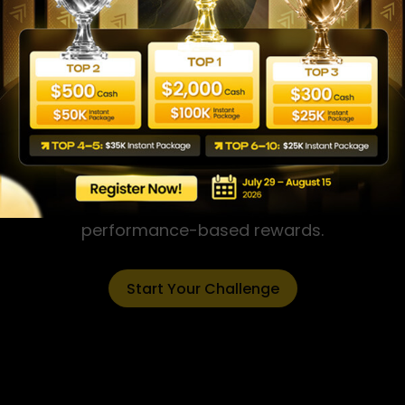
WeMasterTrade
Your Trading Evaluation
Partner
WeMasterTrade is a trading simulation and
evaluation platform. We provide traders with a
virtual environment to showcase their skills,
access professional-grade tools, and earn
performance-based rewards.
Start Your Challenge