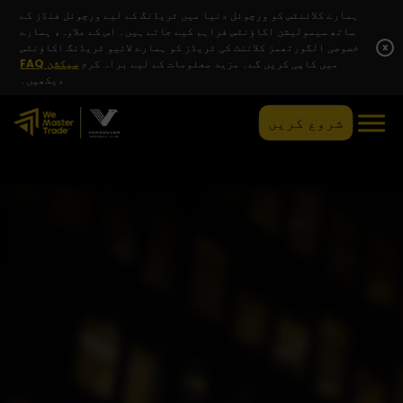
ہمارے کلائنٹس کو ورچوئل دنیا میں ٹریڈنگ کے لیے ورچوئل فنڈز کے
ساتھ سیمولیشن اکاؤنٹس فراہم کیے جاتے ہیں۔ اس کے علاوہ، ہمارے
x
خصوصی الگورتھمز کلائنٹ کی ٹریڈز کو ہمارے لائیو ٹریڈنگ اکاؤنٹس
میں کاپی کریں گے۔ مزید معلومات کے لیے براہ کرم
FAQ سیکشن
دیکھیں۔
شروع کریں