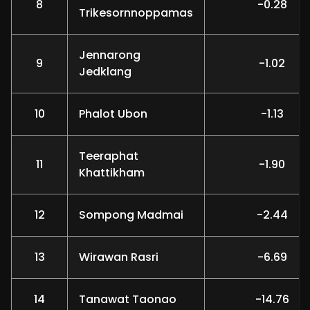
8
-0.28
Trikesornnoppamas
Jennarong
9
-1.02
Jedklang
10
Phalot Ubon
-1.13
Teeraphat
11
-1.90
Khattikham
12
Sompong Madmai
-2.44
13
Wirawan Rasri
-6.69
14
Tanawat Taonao
-14.76