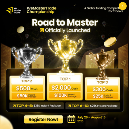
X
Penghargaan & Sertifikat
WeMasterTrade
dan penghargaannya
Upaya kami yang tiada henti dalam meningkatkan
pengalaman perdagangan telah menghasilkan
pengakuan dari
pelanggan dan industri. Berdaganglah dengan
platform pemenang penghargaan hari ini.