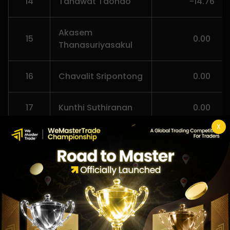
14
Tanawat Taonao
-14.76
Akasem
15
0.00
Thanasuriyasakul
16
Chavalit Sripontong
0.00
17
Kunthi Suthiranan
0.00
X
18
Monsith Chanwat
0.00
19
Nuttapol Chuyoung
0.00
20
Surapong Buakao
0.00