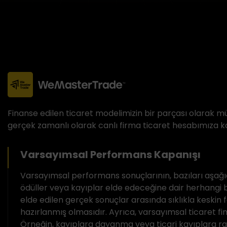
Finanse edilen ticaret modelimizin bir parçası olarak mü
gerçek zamanlı olarak canlı firma ticaret hesabımıza ko
Varsayımsal Performans Kapanışı
Varsayımsal performans sonuçlarının, bazıları aşağ
ödüller veya kayıplar elde edeceğine dair herhangi
elde edilen gerçek sonuçlar arasında sıklıkla keskin f
hazırlanmış olmasıdır. Ayrıca, varsayımsal ticaret fin
Örneğin, kayıplara dayanma veya ticari kayıplara rağ