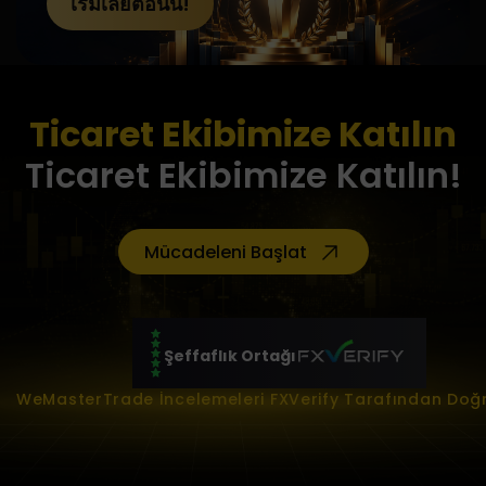
เริ่มเลยตอนนี้!
Ticaret Ekibimize Katılın
Ticaret Ekibimize Katılın!
Mücadeleni Başlat
Şeffaflık Ortağı
WeMasterTrade İncelemeleri FXVerify Tarafından Doğ