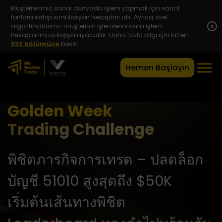
Müşterilerimiz, sanal dünyada işlem yapmak için sanal
fonlara sahip simülasyon hesapları alır. Ayrıca, özel
algoritmalarımız müşterinin işlemlerini canlı işlem
x
hesaplarımıza kopyalayacaktır. Daha fazla bilgi için lütfen
SSS bölümüne
bakın.
Hemen Başlayın
Golden Week
Trading Challenge
พิชิตภารกิจการเทรด – ปลดล็อก
บัญชี 51010 สูงสุดถึง $50K
เริ่มต้นเส้นทางพิชิต