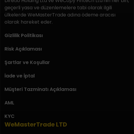
Diretio Holding Ltd ve WeCopy Fintech Ltd'nin her biri,
geçerli yasa ve düzenlemelere tabi olarak ilgili
ülkelerde WeMasterTrade adına ödeme aracısı
olarak hareket eder.
Gizlilik Politikası
Risk Açıklaması
Şartlar ve Koşullar
İade ve İptal
Müşteri Tazminatı Açıklaması
AML
KYC
WeMasterTrade LTD