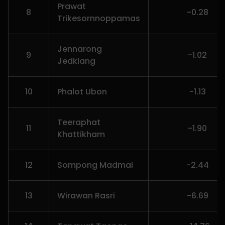
Prawat
8
-0.28
Trikesornnoppamas
Jennarong
9
-1.02
Jedklang
10
Phalot Ubon
-1.13
Teeraphat
11
-1.90
Khattikham
12
Sompong Madmai
-2.44
13
Wirawan Rasri
-6.69