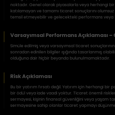
noktadır. Genel olarak piyasalarla veya herhangi bi
katılamayan ve tamamı ticaret sonuçlarını olumsuz et
temsil etmeyebilir ve gelecekteki performans veya ba
Varsayımsal Performans Açıklaması – 
Simüle edilmiş veya varsayımsal ticaret sonuçlarının 
sonradan edinilen bilgiler ışığında tasarlanmış olab
olduğuna dair hiçbir beyanda bulunulmamaktadır.
Risk Açıklaması
Bu bir yatırım fırsatı değil. Yatırım için herhangi bi
bir ödül veya iade vaadi yoktur. Ticaret önemli riskler
sermayesi, kişinin finansal güvenliğini veya yaşam tar
sermayesine sahip olanlar ticaret yapmayı düşünmel