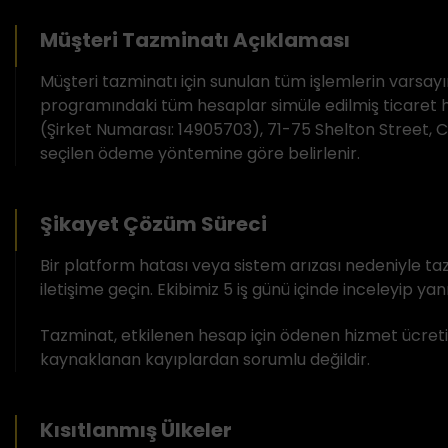
Müşteri Tazminatı Açıklaması
Müşteri tazminatı için sunulan tüm işlemlerin vars
programındaki tüm hesaplar simüle edilmiş ticaret
(Şirket Numarası: 14905703), 71-75 Shelton Street, Co
seçilen ödeme yöntemine göre belirlenir.
Şikayet Çözüm Süreci
Bir platform hatası veya sistem arızası nedeniyle 
iletişime geçin. Ekibimiz 5 iş günü içinde inceleyip y
Tazminat, etkilenen hesap için ödenen hizmet ücretin
kaynaklanan kayıplardan sorumlu değildir.
Kısıtlanmış Ülkeler