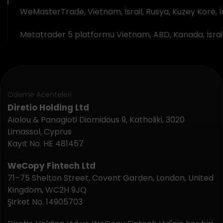
WeMasterTrade, Vietnam, İsrail, Rusya, Kuzey Kore, 
Metatrader 5 platformu Vietnam, ABD, Kanada, İsrail
Ödeme Acenteleri
Diretio Holding Ltd
Aiolou & Panagioti Diomidous 9, Katholiki, 3020
Limassol, Cyprus
Kayıt No. HE 481457
WeCopy Fintech Ltd
71–75 Shelton Street, Covent Garden, London, United
Kingdom, WC2H 9JQ
Şirket No. 14905703