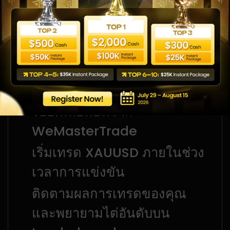
วิธีเข้าร่วมการแข่งขัน
นี่คือโอกาสของคุณในการแสดงทักษะการเทรด
สมัครเลยวันนี้และเตรียมพร้อมแข่งขันบน
Leaderboard ของ Gold Trading Week
กรอกแบบฟอร์มลงทะเบียนเพื่อ
สำรองสิทธิ์เข้าร่วม
รออีเมลยืนยันจาก
WeMasterTrade
เริ่มเทรด XAUUSD ภายในช่วง
เวลาการแข่งขัน
ติดตามผลการเทรดของคุณ
และพยายามไต่อันดับบน