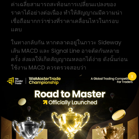
ค่าเฉลี่ยสามารถสะท้อนการเปลี่ยนแปลงของ
ราคาได้อย่างต่อเนื่อง ทำให้สัญญาณมีความน่า
เชื่อถือมากกว่าช่วงที่ราคาเคลื่อนไหวในกรอบ
แคบ
ในทางกลับกัน หากตลาดอยู่ในภาวะ Sideway
เส้น MACD และ Signal Line อาจตัดกันหลาย
ครั้ง ส่งผลให้เกิดสัญญาณหลอกได้ง่าย ดังนั้นก่อน
ใช้งาน MACD ควรตรวจสอบว่า
แนวโน้มจากหลายกรอบเวลา
สอดคล้องกันหรือ
X
ไม่ เพื่อช่วยคัดกรองสัญญาณที่มีคุณภาพและลด
ความเสี่ยงในการเข้าเทรด
วิธีอ่านสัญญาณ MACD
การเข้าใจองค์ประกอบของ MACD เป็นเพียงขั้น
ตอนแรก สิ่งที่สำคัญกว่าคือการตีความสัญญาณ
ให้สอดคล้องกับสภาพตลาด เพราะสัญญาณ