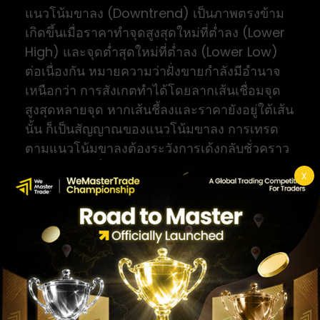
แนวโน้มขาลง (Downtrend) เป็นภาพตรงข้าม
เกิดขึ้นเมื่อราคาทำจุดสูงสุดใหม่ที่ต่ำลง (Lower
High) และจุดต่ำสุดใหม่ที่ต่ำลง (Lower Low)
ต่อเนื่องกัน หมายความว่าฝั่งขายกำลังมีอำนาจ
เหนือกว่า การสังเกตทำได้โดยลากเส้นเชื่อมจุด
สูงสุดหลายจุด หากเส้นชี้ลงและราคายังอยู่ใต้เส้น
นั้น ก็เป็นสัญญาณของแนวโน้มขาลง การเทรด
ตามแนวโน้มขาลงต้องระวังการเด้งกลับชั่วคราว
(Pullback) ซึ่งอาจทำให้เข้าใจผิดว่าแนวโน้ม
X
เปลี่ยน
Sideway หรือไม่มีแนวโน้มชัดเจน
Sideway คือสภาวะที่ราคาเคลื่อนไหวออกข้างใน
กรอบแคบ ๆ ไม่ทำจุดสูงสุดหรือต่ำสุดใหม่อย่าง
ชัดเจน ทั้งสองฝั่งมีกำลังพอ ๆ กัน ตลาดจึงไม่มี
ทิศทางเด่นชัด นักเทรดจำเป็นต้องรู้จักสภาวะนี้
เพราะกลยุทธ์ที่ใช้ในตลาดมีแนวโน้มมักไม่ได้ผล