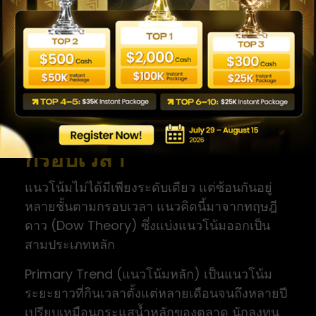
ในตลาด Sideway และในทางกลับกัน หากใช้
กลยุทธ์ Breakout ในตลาดที่ออกข้างนาน ก็อาจ
เจอสัญญาณหลอกบ่อยครั้ง การยอมรับว่า “ตอนนี้
ไม่มีแนวโน้มชัด” และเลือกที่จะรอ บางครั้งคือ
การตัดสินใจที่ฉลาดที่สุด
ประเภทของแนวโน้มตาม
กรอบเวลา
แนวโน้มไม่ได้มีเพียงระดับเดียว แต่ซ้อนกันอยู่
หลายชั้นตามกรอบเวลา แนวคิดนี้มาจากทฤษฎี
ดาว (Dow Theory) ซึ่งแบ่งแนวโน้มออกเป็น
สามประเภทหลัก
Primary Trend (แนวโน้มหลัก) เป็นแนวโน้ม
ระยะยาวที่กินเวลาตั้งแต่หลายเดือนจนถึงหลายปี
เปรียบเหมือนกระแสน้ำหลักของตลาด นักลงทุน