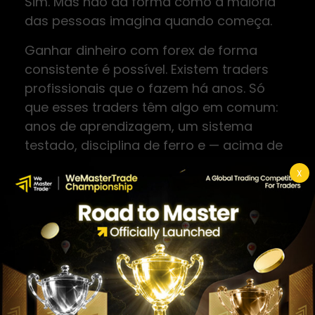
Sim. Mas não da forma como a maioria
das pessoas imagina quando começa.
Ganhar dinheiro com forex de forma
consistente é possível. Existem traders
profissionais que o fazem há anos. Só
que esses traders têm algo em comum:
anos de aprendizagem, um sistema
testado, disciplina de ferro e — acima de
tudo — uma relação muito saudável com
X
o conceito de perda.
O problema não está no mercado em si.
Está nas expectativas erradas. Quando
alguém começa no forex a pensar que
vai duplicar o capital em três meses, está
a programar-se para tomar riscos
excessivos, ignorar sinais de alerta e