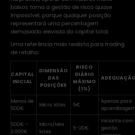
baixos torna a gestão de risco quase
impossível, porque qualquer posição
representará uma percentagem
demasiado elevada do capital total.
Uma referência mais realista para trading
de retalho:
RISCO
DIMENSÃO
CAPITAL
DIÁRIO
DAS
ADEQUAÇÃ
INICIAL
MÁXIMO
POSIÇÕES
(1%)
Menos de
Apenas para
Micro lotes
5€
500€
aprendizage
Iniciante com
500€ –
Micro/Mini
5–20€
gestão
2.000€
lotes