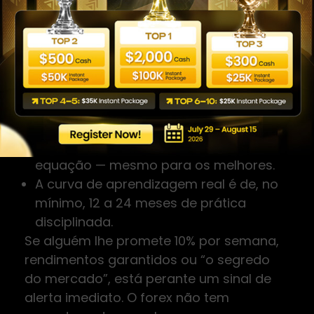
eventualmente perder tudo.
A verdade sobre os ganhos no forex é
mais prosaica:
Traders profissionais consistentes
costumam visar retornos anuais entre
15% e 40%, com risco controlado.
Meses negativos fazem parte da
equação — mesmo para os melhores.
A curva de aprendizagem real é de, no
mínimo, 12 a 24 meses de prática
disciplinada.
Se alguém lhe promete 10% por semana,
rendimentos garantidos ou “o segredo
do mercado”, está perante um sinal de
alerta imediato. O forex não tem