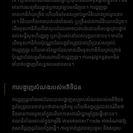
ទេ។ គ្មានពេលវេលាណាដែលអ្នកប្រថុយនឹងដើមទុនផ្ទាល់ខ្លួនទេ។ មិន
មានការសន្យានៃរង្វាន់ឬការត្រឡប់មកវិញទេ។ ការជួញដូរ
មានហានិភ័យច្រើន ហើយមិនមែនសម្រាប់អ្នកវិនិយោគគ្រប់រូបនោះ
ទេ។ វិនិយោគិនអាចបាត់បង់ទាំងអស់ ឬច្រើនជាងការវិនិយោគដំបូង។
ដើមទុនហានិភ័យគឺជាលុយដែលអាចបាត់បង់ដោយមិនបង្កគ្រោះថ្នាក់
ដល់សន្តិសុខហិរញ្ញវត្ថុ ឬរបៀបរស់នៅរបស់បុគ្គលនោះទេ។ មានតែ
ដើមទុនហានិភ័យប៉ុណ្ណោះដែលគួរតែត្រូវបានប្រើប្រាស់សម្រាប់
ការជួញដូរ ហើយមានតែអ្នកដែលមានដើមទុនហានិភ័យគ្រប់គ្រាន់
ប៉ុណ្ណោះដែលគួរពិចារណាលើការជួញដូរ។ ការ​អនុវត្ត​កន្លង​មក​មិន​
ចាំបាច់​បង្ហាញ​ពី​លទ្ធផល​អនាគត​ទេ។
ការបង្ហាញសំណងរបស់អតិថិជន
ការជួញដូរទាំងអស់ដែលបានបង្ហាញសម្រាប់សំណងរបស់អតិថិជន
គួរតែត្រូវបានចាត់ទុកថាជាសម្មតិកម្ម ហើយមិនគួរត្រូវបានគេរំពឹងថា
នឹងមានការចម្លងនៅក្នុងបរិយាកាសពាណិជ្ជកម្មក្លែងធ្វើនោះទេ។
គណនីទាំងអស់នៅក្នុងកម្មវិធី WeMasterTrade អាចតំណាងឱ្យ
គណនីជួញដូរដែលក្លែងធ្វើ។ ការទូទាត់ត្រូវបានប្រមូល និងសម្រប