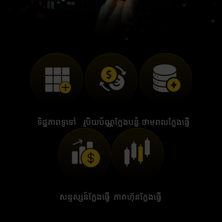
ទិដ្ឋភាពទូទៅ
រូបិយប័ណ្ណក្លែងបន្លំ
ថាមពលក្លែងធ្វើ
សន្ទស្សន៍ក្លែងធ្វើ
ភាគហ៊ុនក្លែងធ្វើ