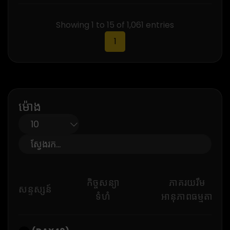
Showing 1 to 15 of 1,061 entries
1
ម៉ោង
កិច្ចសន្យា
ភាគរយរឹម
សន្ទស្សន៍
ទំហំ
អានុភាពធម្មតា