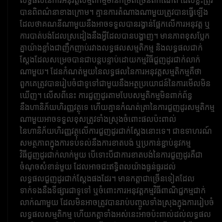
លទ្ធផល​នៃ​ការ​អនុវត្ត​សម្មតិកម្ម​មាន​កម្រិត​ច្រើន​ពី​កំណើត ដែល​ខ្លះ​ត្រូវ​
បាន​ពិពណ៌នា​ខាងក្រោម។ គ្មានការតំណាងណាមួយត្រូវបានធ្វើឡើង
ដែលថាគណនីណាមួយនឹងអាចទទួលបានរង្វាន់ផ្អែកលើការអនុវត្ត ឬ
ការបាត់បង់ដែលស្រដៀងនឹងអ្វីដែលបានបង្ហាញ។ មានភាពខុសប្លែក
គ្នាយ៉ាងខ្លាំងជាញឹកញាប់រវាងលទ្ធផលសម្មតិកម្ម និងលទ្ធផលជាក់
ស្តែងដែលសម្រេចបានជាបន្តបន្ទាប់ដោយកម្មវិធីជួញដូរជាក់លាក់
ណាមួយ។ ដែនកំណត់មួយនៃលទ្ធផលនៃការអនុវត្តសម្មតិកម្មគឺថា
ពួកគេត្រូវបានរៀបចំជាទូទៅជាមួយនឹងអត្ថប្រយោជន៍នៃការមើលមិន
ឃើញ។ លើសពីនេះ ការជួញដូរតាមបែបសម្មតិកម្មមិនពាក់ព័ន្ធ
នឹងហានិភ័យហិរញ្ញវត្ថុទេ ហើយគ្មានកំណត់ត្រានៃការជួញដូរសម្មតិកម្ម
ណាមួយអាចទទួលខុសត្រូវទាំងស្រុងចំពោះផលប៉ះពាល់
នៃហានិភ័យហិរញ្ញវត្ថុលើការជួញដូរជាក់ស្តែងនោះទេ។ ជាឧទាហរណ៍
សមត្ថភាពក្នុងការទប់ទល់នឹងការខាតបង់ ឬប្រកាន់ខ្ជាប់នូវកម្ម
វិធីជួញដូរជាក់លាក់មួយ បើទោះបីជាការខាតបង់នៃការជួញដូរគឺជា
ចំណុចសំខាន់មួយ ដែលអាចជះឥទ្ធិពលយ៉ាងធ្ងន់ធ្ងរដល់
លទ្ធផលជួញដូរជាក់ស្តែងផងដែរ។ មានកត្តាជាច្រើនទៀតដែល
ទាក់ទងនឹងទីផ្សារជាទូទៅ ឬចំពោះការអនុវត្តកម្មវិធីពាណិជ្ជកម្មជាក់
លាក់ណាមួយ ដែលមិនអាចត្រូវបានរាប់បញ្ចូលទាំងស្រុងក្នុងការរៀបចំ
លទ្ធផលសម្មតិកម្ម ហើយកត្តាទាំងអស់នេះអាចប៉ះពាល់ដល់លទ្ធផល