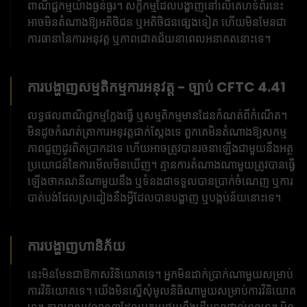
ពាណិជ្ជកម្មយ៉ាងធ្ងន់ធ្ងរ។ សក្ខីកម្មដែលបង្ហាញនៅលើគេហទំព័រនេះ
អាចមិនតំណាងឱ្យអតិថិជន ឬអតិថិជនផ្សេងទៀត ហើយមិនមែនជា
ការធានានៃការអនុវត្ត ឬភាពជោគជ័យនាពេលអនាគតនោះទេ។
ការបង្ហាញសម្មតិកម្មការអនុវត្ត - ច្បាប់ CFTC 4.41
លទ្ធផលពាណិជ្ជកម្មក្លែងធ្វើ ឬសម្មតិកម្មមានដែនកំណត់ពីកំណើត។
មិនដូចកំណត់ត្រាការអនុវត្តជាក់ស្តែងទេ ពួកគេមិនតំណាងឱ្យសកម្ម
ភាពជួញដូរពិតប្រាកដទេ ហើយអាចត្រូវបានរចនាឡើងជាមួយនឹងអត្ថ
ប្រយោជន៍នៃការមើលមិនឃើញ។ គ្មានការតំណាងណាមួយត្រូវបានធ្វើ
ឡើងថាគណនីណាមួយនឹង ឬទំនងជាទទួលបានប្រាក់ចំណេញ ឬការ
បាត់បង់ដែលស្រដៀងនឹងអ្វីដែលបានបង្ហាញ ឬបង្កប់ន័យនោះទេ។
ការបង្ហាញហានិភ័យ
នេះមិនមែនជាឱកាសវិនិយោគទេ។ អ្នកមិនដាក់ប្រាក់ណាមួយសម្រាប់
ការវិនិយោគទេ។ យើងមិនស្នើសុំមូលនិធិណាមួយសម្រាប់ការវិនិយោគ