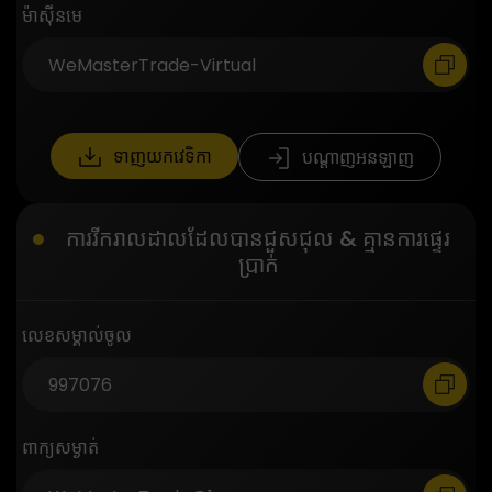
ម៉ាស៊ីនមេ
ទាញយកវេទិកា
បណ្តាញអនឡាញ
ការរីករាលដាលដែលបានជួសជុល & គ្មានការផ្ទេរ
ប្រាក់
លេខសម្គាល់ចូល
ពាក្យសម្ងាត់