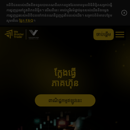
អតិថិជនរបស់យើងនឹងទទួលបានគណនីសាកល្បងដែលមានមូលនិធិនិម្មិតសម្រាប់ធ្វើ
ការជួញដូរនៅក្នុងពិភពនិម្មិត។ លើសពីនេះ អាល់ហ្គូរីធម៍ផ្តាច់មុខរបស់យើងនឹងចម្លង
x
ការជួញដូររបស់អតិថិជនទៅកាន់គណនីជួញដូរពិតរបស់យើង។ សម្រាប់ព័ត៌មានបន្ថែម
សូមមើល
ផ្នែក FAQ
។
ចាប់ផ្តើម
ក្លែងធ្វើ
ភាគហ៊ុន
ពាណិជ្ជកម្មឥឡូវនេះ