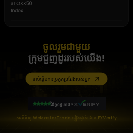
STOXX50
Index
ចូលរួមជាមួយ
ក្រុមជួញដូររបស់យើង!
ចាប់ផ្តើមការប្រកួតប្រជែងរបស់អ្នក
ដៃគូតម្លាភាព
ការពិនិត្យ WeMasterTrade ផ្ទៀងផ្ទាត់ដោយ FXVerify