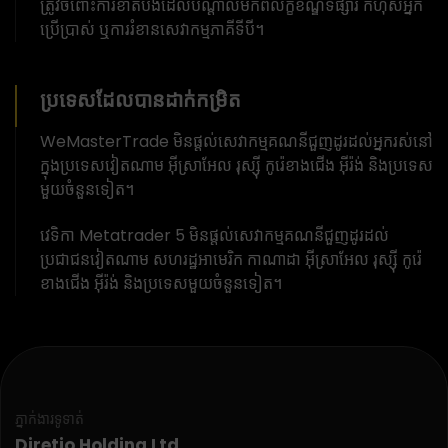
ត្រូវចំពោះការខាតបង់ដែលបណ្តាលមកពីលក្ខខណ្ឌទីផ្សារ កំហុសអ្នក
ប្រើប្រាស់ ឬការរំខានសេវាកម្មភាគីទីបី។
ប្រទេសដែលបានដាក់កម្រិត
WeMasterTrade មិនផ្តល់សេវាកម្មគណនីជួញដូរដល់អ្នករស់នៅ
ក្នុងប្រទេសវៀតណាម អ៊ីស្រាអែល រុស្ស៊ី កូរ៉េខាងជើង អ៊ីរ៉ង់ និងប្រទេស
មួយចំនួនទៀត។
វេទិកា Metatrader 5 មិនផ្តល់សេវាកម្មគណនីជួញដូរដល់
ប្រជាជនវៀតណាម សហរដ្ឋអាមេរិក កាណាដា អ៊ីស្រាអែល រុស្ស៊ី កូរ៉េ
ខាងជើង អ៊ីរ៉ង់ និងប្រទេសមួយចំនួនទៀត។
ភ្នាក់ងារទូទាត់
Diretio Holding Ltd