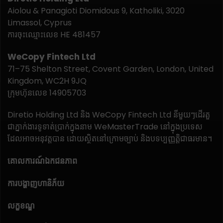
Aiolou & Panagioti Diomidous 9, Katholiki, 3020
Limassol, Cyprus
ការចុះឈ្មោះលេខ HE 481457
WeCopy Fintech Ltd
71–75 Shelton Street, Covent Garden, London, United
Kingdom, WC2H 9JQ
ក្រុមហ៊ុនលេខ 14905703
Diretio Holding Ltd និង WeCopy Fintech Ltd នីមួយៗដើរតួ
ជាភ្នាក់ងារទូទាត់ប្រាក់ក្នុងនាម WeMasterTrade នៅក្នុងប្រទេស
ដែលអាចអនុវត្តបាន ដោយស្ថិតនៅក្រោមច្បាប់ និងបទប្បញ្ញត្តិជាធរមាន។
គោលការណ៍ឯកជនភាព
ការបង្ហាញហានិភ័យ
លក្ខខណ្ឌ