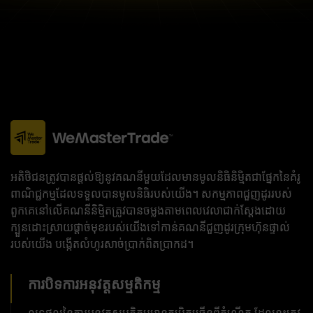
អតិថិជនត្រូវបានផ្តល់ឱ្យនូវគណនីមួយដែលមានមូលនិធិនិម្មិតជាផ្នែកនៃគំរូ
ពាណិជ្ជកម្មដែលទទួលបានមូលនិធិរបស់យើង។ សកម្មភាពជួញដូររបស់
ពួកគេនៅលើគណនីនិម្មិតត្រូវបានចម្លងតាមពេលវេលាជាក់ស្តែងដោយ
ក្បួនដោះស្រាយផ្តាច់មុខរបស់យើងទៅកាន់គណនីជួញដូរក្រុមហ៊ុនផ្ទាល់
របស់យើង បង្កើតលំហូរសាច់ប្រាក់ពិតប្រាកដ។
ការបិទការអនុវត្តសម្មតិកម្ម