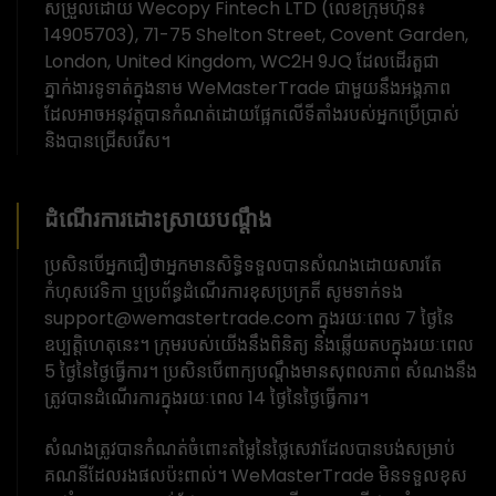
សម្រួលដោយ Wecopy Fintech LTD (លេខក្រុមហ៊ុន៖
14905703), 71-75 Shelton Street, Covent Garden,
London, United Kingdom, WC2H 9JQ ដែលដើរតួជា
ភ្នាក់ងារទូទាត់ក្នុងនាម WeMasterTrade ជាមួយនឹងអង្គភាព
ដែលអាចអនុវត្តបានកំណត់ដោយផ្អែកលើទីតាំងរបស់អ្នកប្រើប្រាស់
និងបានជ្រើសរើស។
ដំណើរការដោះស្រាយបណ្តឹង
ប្រសិនបើអ្នកជឿថាអ្នកមានសិទ្ធិទទួលបានសំណងដោយសារតែ
កំហុសវេទិកា ឬប្រព័ន្ធដំណើរការខុសប្រក្រតី សូមទាក់ទង
support@wemastertrade.com ក្នុងរយៈពេល 7 ថ្ងៃនៃ
ឧប្បត្តិហេតុនេះ។ ក្រុមរបស់យើងនឹងពិនិត្យ និងឆ្លើយតបក្នុងរយៈពេល
5 ថ្ងៃនៃថ្ងៃធ្វើការ។ ប្រសិនបើពាក្យបណ្តឹងមានសុពលភាព សំណងនឹង
ត្រូវបានដំណើរការក្នុងរយៈពេល 14 ថ្ងៃនៃថ្ងៃធ្វើការ។
សំណងត្រូវបានកំណត់ចំពោះតម្លៃនៃថ្លៃសេវាដែលបានបង់សម្រាប់
គណនីដែលរងផលប៉ះពាល់។ WeMasterTrade មិនទទួលខុស