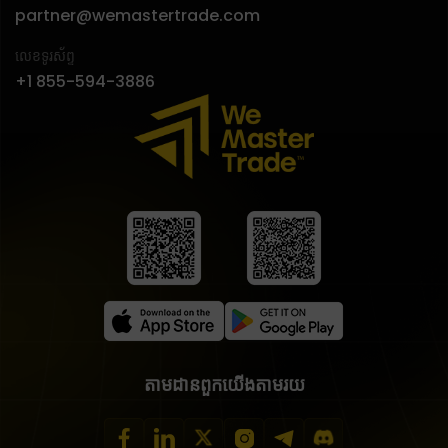
partner@wemastertrade.com
លេខទូរស័ព្ទ
+1 855-594-3886
តាមដានពួកយើងតាមរយ