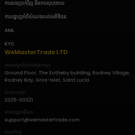
ការសងប្រាក់វិញ និងការលុបចោល
ការបង្ហាញអំពីសំណងរបស់អតិថិជន
AML
KYC
WeMasterTrade LTD
អាសយដ្ឋានដែលបានចុះឈ្មោះ
Ground Floor, The Sotheby building, Rodney Village,
Rodney Bay, Gros-Islet, Saint Lucia.
លេខចុះឈ្មោះ
2025-00321
អាសយដ្ឋានអ៊ីមែល
support@wemastertrade.com
ភាពជាដៃគូ