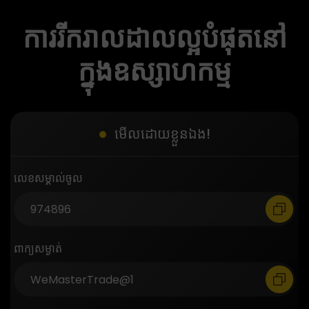
ការរីករាលដាលល្អបំផុតនៅ
ក្នុងឧស្សាហកម្ម
មើលដោយខ្លួនឯង!
លេខសម្គាល់ចូល
ពាក្យសម្ងាត់