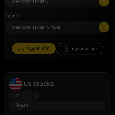
ម៉ាស៊ីនមេ
ទាញយកវេទិកា
បណ្តាញអនឡាញ
US Stocks