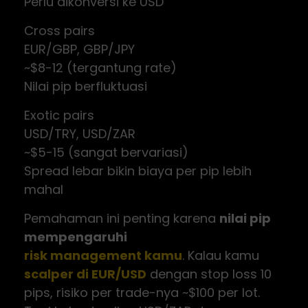
Perlu dikonversi ke USD
Cross pairs
EUR/GBP, GBP/JPY
~$8-12 (tergantung rate)
Nilai pip berfluktuasi
Exotic pairs
USD/TRY, USD/ZAR
~$5-15 (sangat bervariasi)
Spread lebar bikin biaya per pip lebih
mahal
Pemahaman ini penting karena
nilai pip
mempengaruhi
risk management kamu
. Kalau kamu
scalper di EUR/USD
dengan stop loss 10
pips, risiko per trade-nya ~$100 per lot.