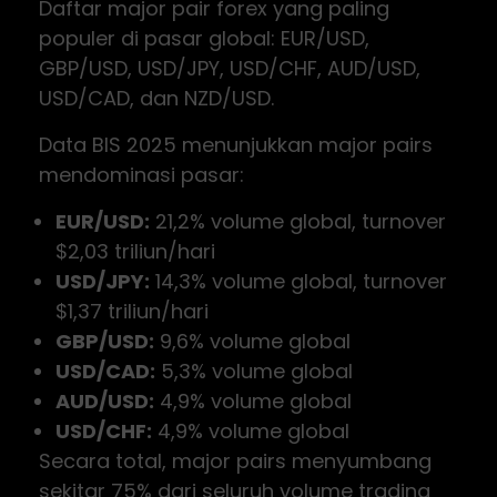
Daftar major pair forex yang paling
populer di pasar global: EUR/USD,
GBP/USD, USD/JPY, USD/CHF, AUD/USD,
USD/CAD, dan NZD/USD.
Data BIS 2025 menunjukkan major pairs
mendominasi pasar:
EUR/USD:
21,2% volume global, turnover
$2,03 triliun/hari
USD/JPY:
14,3% volume global, turnover
$1,37 triliun/hari
GBP/USD:
9,6% volume global
USD/CAD:
5,3% volume global
AUD/USD:
4,9% volume global
USD/CHF:
4,9% volume global
Secara total, major pairs menyumbang
sekitar 75% dari seluruh volume trading