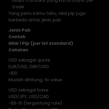
biaya transaksi yang kamu bayar per
trade
Yang perlu kamu tahu, nilai pip juga
berbeda antar jenis pair:
Jenis Pair
Contoh
Nilai 1 Pip (per lot standard)
Catatan
USD sebagai quote
EUR/USD, GBP/USD
~$10
Mudah dihitung, fix value
USD sebagai base
USD/JPY, USD/CAD
~$8-10 (tergantung rate)