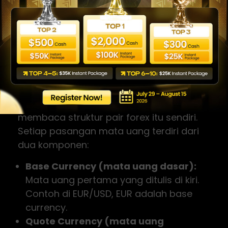
Sangat Tinggi
Cara Membaca Pair
Forex: Base Currency,
Quote, dan Nilai Pip
Sebelum memilih pair mana yang cocok,
penting banget untuk paham cara
membaca struktur pair forex itu sendiri.
Setiap pasangan mata uang terdiri dari
dua komponen:
Base Currency (mata uang dasar):
Mata uang pertama yang ditulis di kiri.
Contoh di EUR/USD, EUR adalah base
currency.
Quote Currency (mata uang