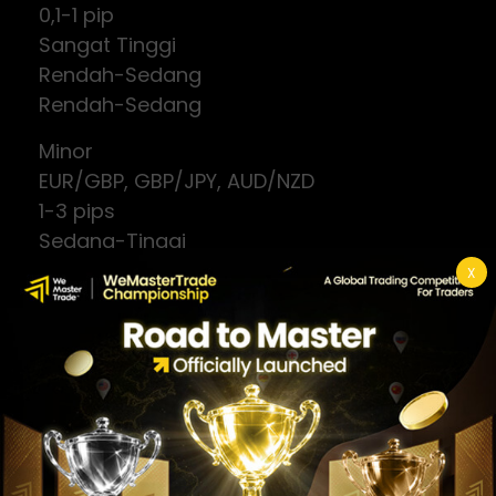
0,1-1 pip
Sangat Tinggi
Rendah-Sedang
Rendah-Sedang
Minor
EUR/GBP, GBP/JPY, AUD/NZD
1-3 pips
Sedang-Tinggi
Sedang
X
Sedang
Exotic
USD/TRY, USD/ZAR, USD/MXN
5-50+ pips
Rendah
Sangat Tinggi