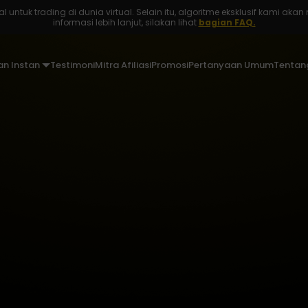
ntuk trading di dunia virtual. Selain itu, algoritme eksklusif kami akan m
informasi lebih lanjut, silakan lihat
bagian FAQ.
n Instan
Testimoni
Mitra Afiliasi
Promosi
Pertanyaan Umum
Tentan