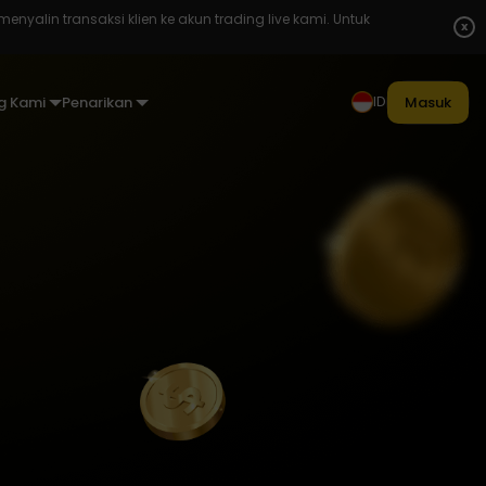
enyalin transaksi klien ke akun trading live kami. Untuk
x
ID
g Kami
Penarikan
Masuk