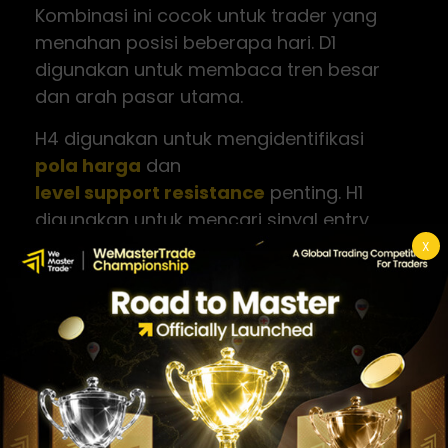
Kombinasi ini cocok untuk trader yang
menahan posisi beberapa hari. D1
digunakan untuk membaca tren besar
dan arah pasar utama.
H4 digunakan untuk mengidentifikasi
pola harga
dan
level support resistance
penting. H1
digunakan untuk mencari sinyal entry
candlestick, pullback, atau breakout
X
searah tren D1.
Dengan pendekatan ini, membaca grafik
menjadi lebih tenang karena trader tidak
terpancing gerakan cepat di time frame
sangat kecil.
Posisi yang dibuka setelah konfirmasi dari