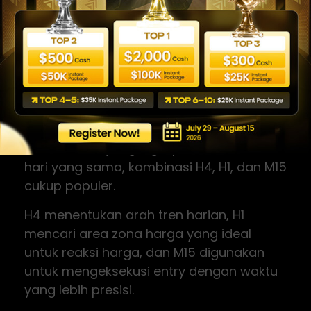
tiga level ini memiliki konteks yang jauh
lebih kuat dibanding entry berdasarkan
satu candlestick di M15 tanpa melihat
gambaran besar.
H4, H1, M15 untuk
Intraday
Untuk trader yang ingin posisi selesai di
hari yang sama, kombinasi H4, H1, dan M15
cukup populer.
H4 menentukan arah tren harian, H1
mencari area zona harga yang ideal
untuk reaksi harga, dan M15 digunakan
untuk mengeksekusi entry dengan waktu
yang lebih presisi.