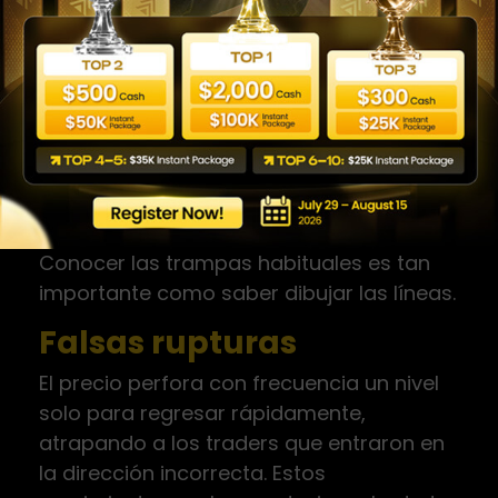
la confirmación dentro de un contexto
favorable.
Falsos quiebres y
errores comunes
El mercado castiga con frecuencia a
quien opera niveles de forma mecánica.
Conocer las trampas habituales es tan
importante como saber dibujar las líneas.
Falsas rupturas
El precio perfora con frecuencia un nivel
solo para regresar rápidamente,
atrapando a los traders que entraron en
la dirección incorrecta. Estos