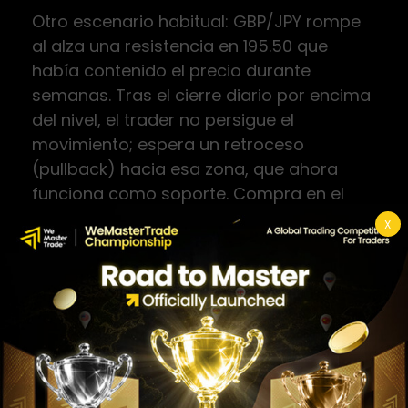
Otro escenario habitual: GBP/JPY rompe
al alza una resistencia en 195.50 que
había contenido el precio durante
semanas. Tras el cierre diario por encima
del nivel, el trader no persigue el
movimiento; espera un retroceso
(pullback) hacia esa zona, que ahora
funciona como soporte. Compra en el
retest con stop ajustado por debajo del
X
nivel roto y objetivo en la siguiente
resistencia técnica. Este enfoque permite
operar la tendencia sin pagar el precio
del impulso inicial.
Estos ejemplos muestran un principio
clave: el trader profesional no busca el
primer toque ni la entrada perfecta, sino