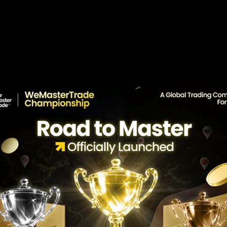
nido a nuestro p
Socio afiliado
nes recurrentes de por vida con tres nivel
iliado, cree su red de socios y obtenga com
directas