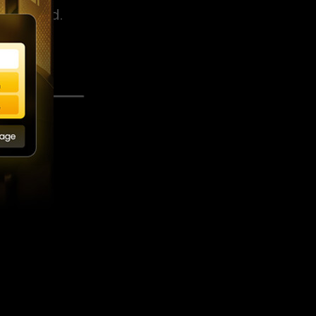
fundidad.
920