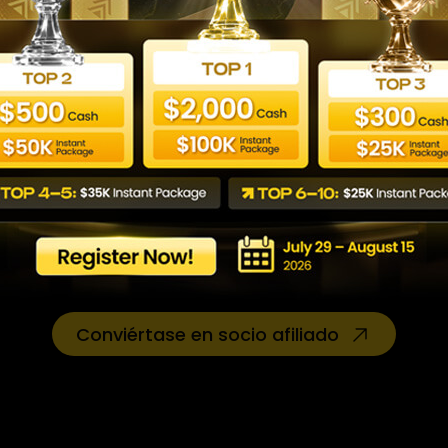
dades de subsocios hasta tres niveles de pro
$159,
Comisión ganada
$39,980
Conviértase en socio afiliado