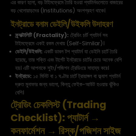
এর কারণ হলো, বড় টাইমফ্রেমে তৈরি হওয়া প্যাটার্নগুলোতে বাজারের
বড় খেলোয়াড়দের (Institutions) অংশগ্রহণ থাকে।
ইনট্রাডে বনাম ডেইলি/উইকলি উদাহরণ
ফ্র্যাক্টালিটি (Fractality):
ট্রেডিং চার্ট প্যাটার্ন সব
টাইমফ্রেমে একই রকম দেখায় (Self-Similar)।
ডেইলি/উইকলি:
একটি ডাবল টপ প্যাটার্ন যা ডেইলি চার্টে তৈরি
হয়েছে, তার শক্তি এবং টার্গেট ইনট্রাডে চার্টের চেয়ে অনেক বেশি
হয়। এটি আপনাকে সুইং/পজিশন ট্রেডিংয়ে সাহায্য করে।
ইনট্রাডে:
১৫ মিনিট বা ১ ঘণ্টার চার্টে ট্রায়াঙ্গল বা ফ্ল্যাগ প্যাটার্ন
দ্রুত মুনাফার জন্য ভালো, কিন্তু ফেইক-আউট হওয়ার ঝুঁকিও
বেশি।
ট্রেডিং চেকলিস্ট (Trading
Checklist): প্যাটার্ন →
কনফার্মেশন → রিস্ক/পজিশন সাইজ