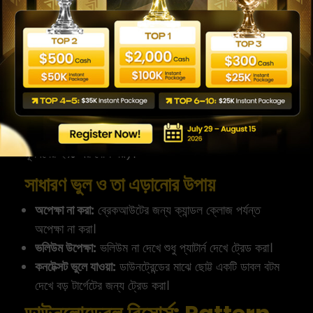
ঝুঁকি নির্ধারণ (SL):
ডাবল টপ/বটমে নেকলাইনের বিপরীত দিকে বা
হেড অ্যান্ড শোল্ডার্স-এ মাথার চূড়ার ওপরে স্টপ লস (SL) সেট
করুন।
টার্গেট নির্ধারণ (TP):
প্যাটার্নের উচ্চতা অনুযায়ী টার্গেট মাপব এবং
আপনার রিস্ক/রিওয়ার্ড রেশিও (কমপক্ষে ১:২) নিশ্চিত করুন।
পজিশন সাইজিং:
এই স্টপ লস এবং আপনার অ্যাকাউন্টের আকার
অনুযায়ী আপনার পজিশন সাইজ নির্ধারণ করুন (ঝুঁকি কখনোই মোট
মূলধনের ২% এর বেশি নয়)।
সাধারণ ভুল ও তা এড়ানোর উপায়
অপেক্ষা না করা:
ব্রেকআউটের জন্য ক্যান্ডল ক্লোজ পর্যন্ত
অপেক্ষা না করা।
ভলিউম উপেক্ষা:
ভলিউম না দেখে শুধু প্যাটার্ন দেখে ট্রেড করা।
কনটেক্সট ভুলে যাওয়া:
ডাউনট্রেন্ডের মাঝে ছোট্ট একটি ডাবল বটম
দেখে বড় টার্গেটের জন্য ট্রেড করা।