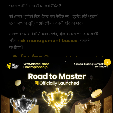
কেবল প্যাটার্ন দিয়ে ট্রেড করা উচিত?
না। কেবল প্যাটার্ন দিয়ে ট্রেড করা উচিত নয়। ট্রেডিং চার্ট প্যাটার্ন
হলো আপনার এন্ট্রি পয়েন্ট খোঁজার একটি হাতিয়ার মাত্র।
সফলতার জন্য প্যাটার্ন কনফার্মেশন, ঝুঁকি ব্যবস্থাপনা এবং একটি
সঠিক
risk management basics
চেকলিস্ট
অপরিহার্য।
এন্ট্রি/SL/TP নিয়ম ও সাধারণ ভুল এড়ানো
X
একটি সুশৃঙ্খল ট্রেড কার্যকর করার জন্য এই নিয়মগুলো মানুন:
প্যাটার্ন শনাক্তকরণ:
একটি নির্ভরযোগ্য ট্রেডিং চার্ট প্যাটার্ন খুঁজে বের
করুন।
কনফার্মেশন:
ভলিউম, রি-টেস্ট এবং ক্যান্ডেল ক্লোজ দেখে নিশ্চিত
করুন যে এটি ফেইক-আউট নয়।