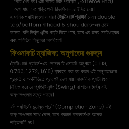
গিয়ে শেষ হয়। এটি দামের চরম প্রান্তে (Extreme End)
দেখা যায় এবং শক্তিশালী রিভার্সাল-এর ইঙ্গিত দেয়।
হারমনিক প্যাটার্নগুলো সাধারণ
ট্রেডিং চার্ট প্যাটার্ন
যেমন double
top/bottom বা head & shoulders-এর চেয়ে
অনেক বেশি নির্ভুল এন্ট্রি পয়েন্ট দিতে পারে, তবে এর জন্য সফটওয়্যার
এবং গাণিতিক নির্ভুলতা অপরিহার্য।
ফিওনাকচি ম্যাজিক: অনুপাতের গুরুত্ব
ট্রেডিং চার্ট প্যাটার্ন-এর ক্ষেত্রে ফিওনাকচি অনুপাত (0.618,
0.786, 1.272, 1.618) ব্যবহার করা হয় কারণ এই অনুপাতগুলো
প্রকৃতি ও অর্থনীতিতে প্রায়শই দেখা যায়। হারমনিক প্যাটার্নগুলো
নিশ্চিত করে যে প্রতিটি সুইং (Swing) বা পায়ের দৈর্ঘ্য এই
অনুপাতগুলোর মধ্যে পড়ছে।
যদি প্যাটার্নের চূড়ান্ত পয়েন্ট (Completion Zone) এই
অনুপাতগুলোর সাথে মেলে, তবে প্যাটার্ন কনফার্মেশন অনেক
শক্তিশালী হয়।