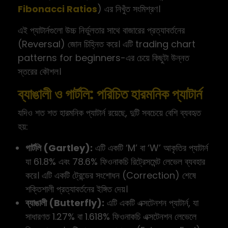
Fibonacci Ratios
) এর নিখুঁত সংমিশ্রণ।
এই প্যাটার্নগুলো উচ্চ নির্ভুলতার সাথে বাজারের প্রত্যাবর্তনের
(Reversal) জোন চিহ্নিত করে। এটি trading chart
patterns for beginners-এর চেয়ে কিছুটা উন্নত
স্তরের কৌশল।
ব্যাঙালী ও গার্টলি: পরিচিত হারমনিক প্যাটার্ন
যদিও শত শত হারমনিক প্যাটার্ন রয়েছে, দুটি সবচেয়ে বেশি ব্যবহৃত
হয়:
গার্টলি (Gartley):
এটি একটি ‘M’ বা ‘W’ আকৃতির প্যাটার্ন
যা 61.8% এবং 78.6% ফিওনাকচি রিট্রেসমেন্ট লেভেল ব্যবহার
করে। এটি একটি ট্রেন্ডের সংশোধন (Correction) শেষে
শক্তিশালী প্রত্যাবর্তনের ইঙ্গিত দেয়।
ব্যাঙালী (Butterfly):
এটি একটি এক্সটেনশন প্যাটার্ন, যা
সাধারণত 1.27% বা 1.618% ফিওনাকচি এক্সটেনশন লেভেলে