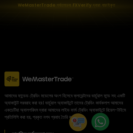
WeMasterTrade পর্যালোচনা FXVerify দ্বারা যাচাইকৃত
আমাদের ফান্ডেড ট্রেডিং মডেলের অংশ হিসেবে ক্লায়েন্টদের ভার্চুয়াল ফান্ড সহ একটি
অ্যাকাউন্ট সরবরাহ করা হয়। ভার্চুয়াল অ্যাকাউন্টে তাদের ট্রেডিং কার্যকলাপ আমাদের
একচেটিয়া অ্যালগরিদম দ্বারা আমাদের লাইভ ফার্ম ট্রেডিং অ্যাকাউন্টে রিয়েল-টাইমে
প্রতিলিপি করা হয়, প্রকৃত নগদ প্রবাহ তৈরি করে।