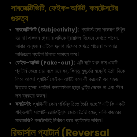
সাবজেক্টিভিটি, ফেইক-আউট, কনটেক্সটের
গুরুত্ব
সাবজেক্টিভিটি (Subjectivity):
প্যাটার্নগুলো শতভাগ নিখুঁত
হয় না। একজন ট্রেডার এটিকে ট্রায়াঙ্গল হিসেবে দেখতে পারেন,
আবার অন্যজন এটিকে ফ্ল্যাগ হিসেবে দেখতে পারেন। আপনার
অভিজ্ঞতা প্যাটার্ন চিনতে সাহায্য করে।
ফেইক-আউট (Fake-out):
এটি ঘটে যখন দাম একটি
প্যাটার্ন ভেঙে দেয় বলে মনে হয়, কিন্তু মুহূর্তের মধ্যেই উল্টো দিকে
ফিরে আসে। প্যাটার্ন ফেইক-আউট হলে কী করবো? এর সহজ
উত্তর হলো: প্যাটার্ন কনফার্মেশন ছাড়া এন্ট্রি নেবেন না এবং স্টপ
লস ব্যবহার করুন।
কনটেক্সট:
প্যাটার্নটি কোন পরিস্থিতিতে তৈরি হচ্ছে? এটি কি একটি
শক্তিশালী সাপোর্ট-রেজিস্ট্যান্স জোনে তৈরি হচ্ছে, নাকি বাজারের
মাঝামাঝি? কনটেক্সটই নির্ধারণ করে প্যাটার্নের শক্তি।
রিভার্সাল প্যাটার্ন (Reversal