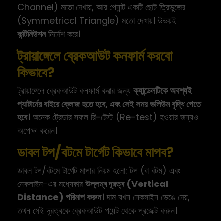
Channel) মতো দেখায়, আর পেনান্ট একটি ছোট ত্রিভুজের
(Symmetrical Triangle) মতো দেখায়। উভয়ই
কন্টিনিউশন
নির্দেশ করে।
ট্রায়াঙ্গেলে ব্রেকআউট কনফার্ম করবো
কিভাবে?
ট্রায়াঙ্গেলে ব্রেকআউট কনফার্ম করার জন্য
ক্যান্ডেলটিকে অবশ্যই
প্যাটার্নের বাইরে ক্লোজ হতে হবে, এবং সেই সময় ভলিউম বৃদ্ধি পেতে
হবে।
অনেক ট্রেডার সফল রি-টেস্ট (Re-test) হওয়ার জন্যও
অপেক্ষা করেন।
ডাবল টপ/বটমে টার্গেট কিভাবে মাপব?
ডাবল টপ/বটমে টার্গেট মাপার নিয়ম হলো: টপ (বা বটম) এবং
নেকলাইন-এর মধ্যেকার
উল্লম্ব দূরত্ব (Vertical
Distance) পরিমাপ করুন।
দাম যখন নেকলাইন ভেঙে দেয়,
তখন সেই দূরত্বকে ব্রেকআউট পয়েন্ট থেকে প্রজেক্ট করুন।