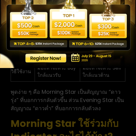
จำนวน
3 แท่ง
3 แท่ง
แท่งเทียน
ความ
แรงขายอ่อน แรง
แรงซื้ออ่อน แรงขาย
หมาย
ซื้อกลับมา
กลับมา
กลับตัวขาขึ้น
กลับตัวขาลง
สัญญาณ
(Bullish
(Bearish
Reversal)
Reversal)
มองหาจังหวะ Buy
มองหาจังหวะ Sell
วิธีใช้งาน
ใกล้แนวรับ
ใกล้แนวต้าน
พูดง่าย ๆ คือ Morning Star เป็นสัญญาณ “ดาว
รุ่ง” ที่บอกการกลับตัวขึ้น ส่วน Evening Star เป็น
สัญญาณ “ดาวค่ำ” ที่บอกการกลับตัวลง
Morning Star ใช้ร่วมกับ