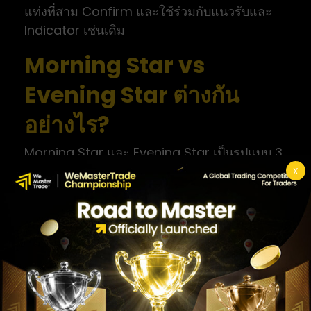
แท่งที่สาม Confirm และใช้ร่วมกับแนวรับและ
Indicator เช่นเดิม
Morning Star vs
Evening Star ต่างกัน
อย่างไร?
Morning Star และ Evening Star เป็นรูปแบบ 3
แท่งที่เป็นเหมือนกระจกสะท้อนของกันและกัน
X
ตารางต่อไปนี้สรุปความแตกต่างหลัก
MORNING
หัวข้อ
EVENING STAR
STAR
แนวโน้ม
ขาลง
ขาขึ้น (Uptrend)
ก่อนหน้า
(Downtrend)