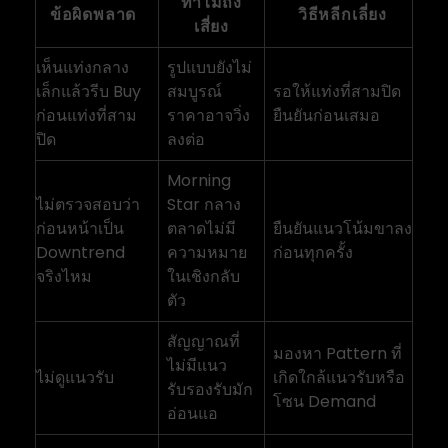
ทำไมถึง
ข้อผิดพลาด
วิธีหลีกเลี่ยง
เสี่ยง
เห็นแท่งกลาง
รูปแบบยังไม่
เล็กแล้วรีบ Buy
สมบูรณ์
รอให้แท่งที่สามปิด
ก่อนแท่งที่สาม
ราคาอาจวิ่ง
ยืนยันก่อนเสมอ
ปิด
ลงต่อ
Morning
ไม่ตรวจสอบว่า
Star กลาง
ก่อนหน้าเป็น
ตลาดไม่มี
ยืนยันแนวโน้มขาลง
Downtrend
ความหมาย
ก่อนทุกครั้ง
จริงไหม
ในเชิงกลับ
ตัว
สัญญาณที่
มองหา Pattern ที่
ไม่มีแนว
ไม่ดูแนวรับ
เกิดใกล้แนวรับหรือ
รับรองรับมัก
โซน Demand
อ่อนแอ