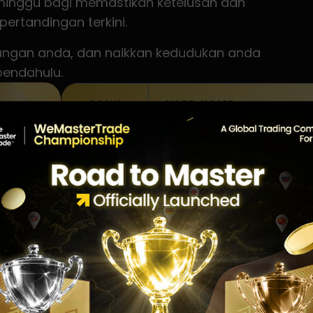
 minggu bagi memastikan ketelusan dan
rtandingan terkini.
agangan anda, dan naikkan kedudukan anda
endahulu.
RANK
USER NAME
TOP 1
6
Haneef
7
Harrydi Lawisan
TOP 2
8
Wan nor anis anaqi bin wa
9
Ahmad Fuad Ismail