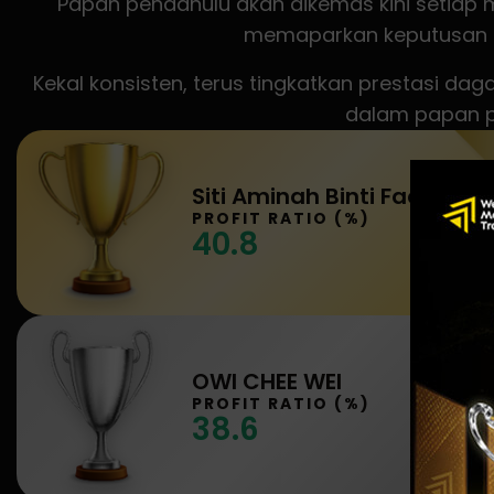
Papan pendahulu akan dikemas kini setiap
memaparkan keputusan pe
Kekal konsisten, terus tingkatkan prestasi d
dalam papan p
Siti Aminah Binti Fadzil
PROFIT RATIO (%)
40.8
OWI CHEE WEI
PROFIT RATIO (%)
38.6