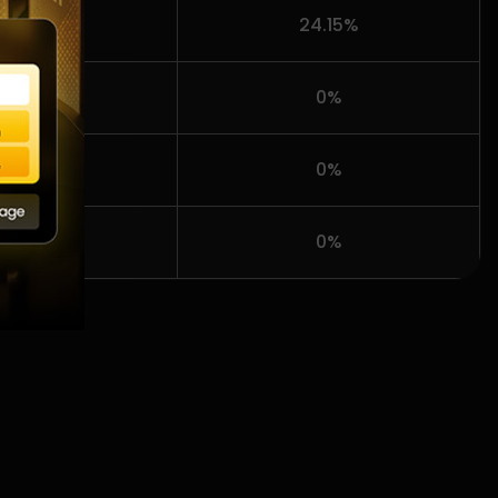
24.15%
0%
AMED
0%
0%