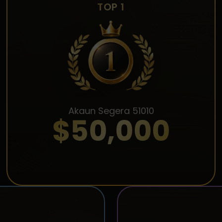
TOP 1
Akaun Segera 51010
$50,000