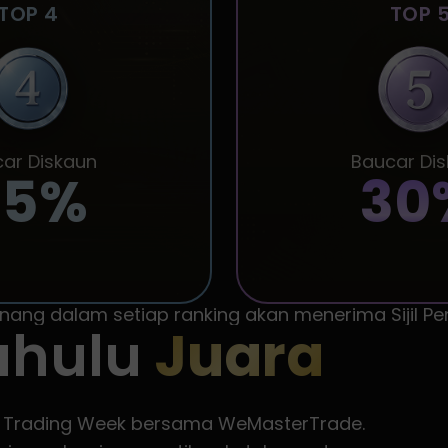
TOP 4
TOP 
ar Diskaun
Baucar Di
35%
30
ng dalam setiap ranking akan menerima Sijil Pe
ahulu
Juara
ld Trading Week bersama WeMasterTrade.