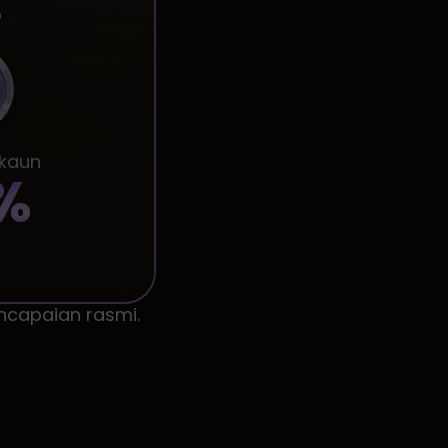
5
skaun
%
ncapaian rasmi.