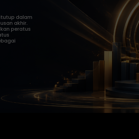
itutup dalam
usan akhir.
kan peratus
atus
ebagai