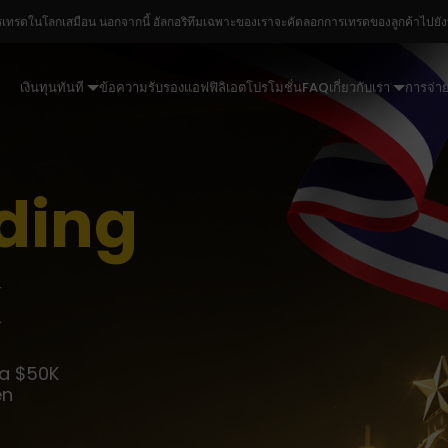
รเทรดในโลกเสมือน นอกจากนี้ อัลกอริทึมเฉพาะของเราจะคัดลอกการเทรดของลูกค้าไปยังบัญ
เงินทุนทันที
ข้อความรับรอง
แอฟฟิลิเอต
โปรโมชั่น
FAQ
เกี่ยวกับเรา
การจ่าย
ding
k
ga $50K
en