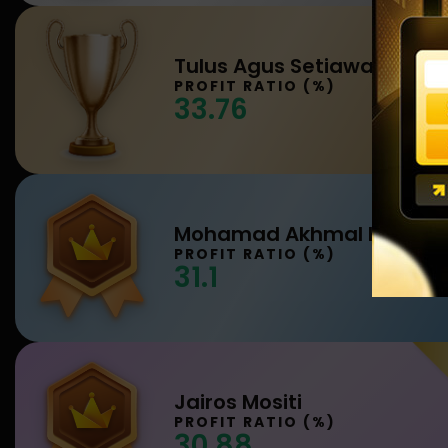
Tulus Agus Setiawan
PROFIT RATIO (%)
33.76
PROFIT RATIO (%)
31.1
Jairos Mositi
PROFIT RATIO (%)
30.88