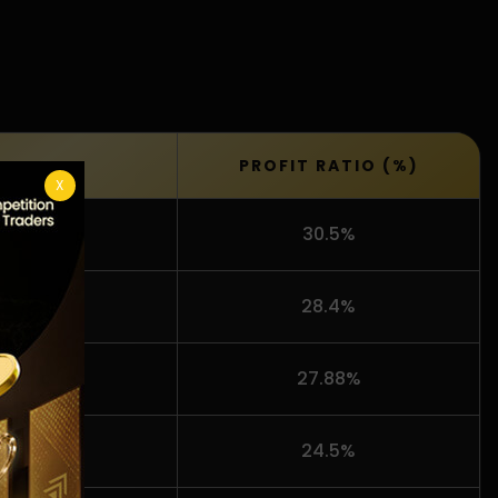
PROFIT RATIO (%)
X
30.5%
28.4%
n aziz
27.88%
24.5%