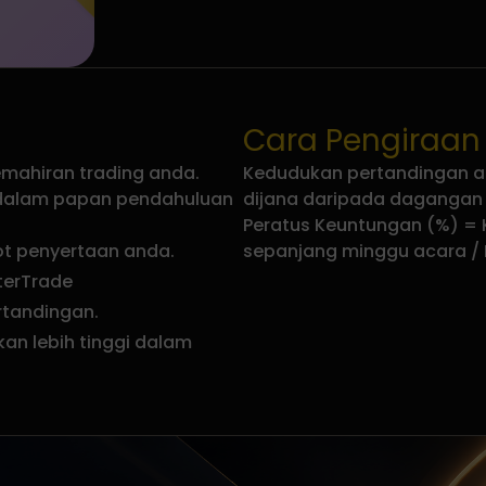
Cara Pengiraan
emahiran trading anda.
Kedudukan pertandingan a
g dalam papan pendahuluan
dijana daripada dagangan
Peratus Keuntungan (%) =
ot penyertaan anda.
sepanjang minggu acara / 
terTrade
rtandingan.
an lebih tinggi dalam