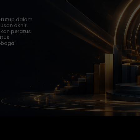
itutup dalam
usan akhir.
kan peratus
atus
ebagai