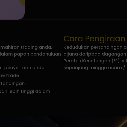
Cara Pengiraan
emahiran trading anda.
Kedudukan pertandingan a
g dalam papan pendahuluan
dijana daripada dagangan
Peratus Keuntungan (%) =
ot penyertaan anda.
sepanjang minggu acara / 
terTrade
rtandingan.
an lebih tinggi dalam