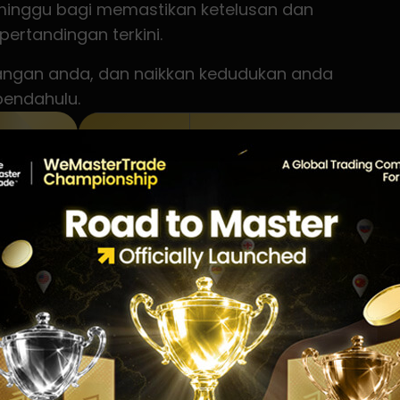
 minggu bagi memastikan ketelusan dan
rtandingan terkini.
agangan anda, dan naikkan kedudukan anda
endahulu.
RANK
USER NAME
TOP 1
6
Haneef
7
Harrydi Lawisan
TOP 2
8
Wan nor anis anaqi bin wa
9
Ahmad Fuad Ismail