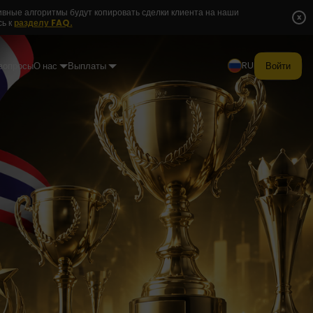
ивные алгоритмы будут копировать сделки клиента на наши
x
сь к
разделу FAQ.
RU
вопросы
О нас
Выплаты
Войти