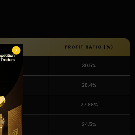
PROFIT RATIO (%)
X
30.5%
28.4%
n aziz
27.88%
24.5%