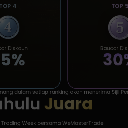
TOP 4
TOP 
ar Diskaun
Baucar Di
35%
30
ng dalam setiap ranking akan menerima Sijil Pe
ahulu
Juara
ld Trading Week bersama WeMasterTrade.