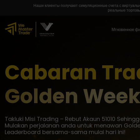
Наши клиенты получают симуляционные счета с виртуальны
реальные торговы
Мгновенное ф
Cabaran Tra
Golden Wee
Takluki Misi Trading – Rebut Akaun 51010 Sehing
Mulakan perjalanan anda untuk menawan Gold
Leaderboard bersama-sama mulai hari ini!