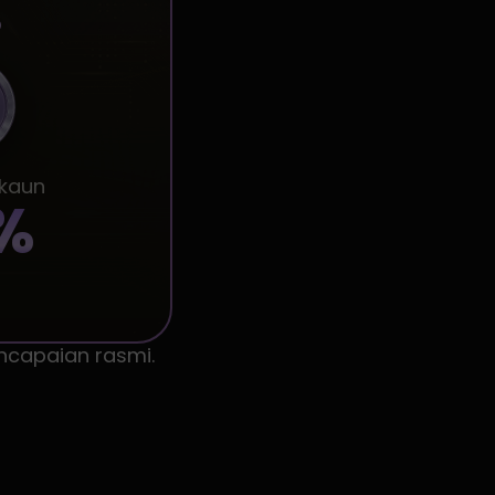
5
skaun
%
ncapaian rasmi.