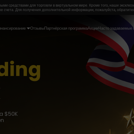
ми средствами для торговли в виртуальном мире. Кроме того, наши эксклюз
е счета. Для получения дополнительной информации, пожалуйста, обратите
инансирование
Отзывы
Партнёрская программа
Акции
Часто задаваемые 
ding
k
ga $50K
en