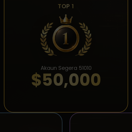
TOP 1
Akaun Segera 51010
$50,000