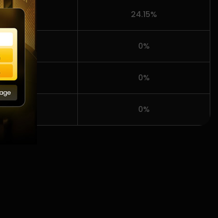
24.15%
0%
AMED
0%
0%