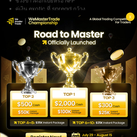
ช่วงข่าวดอกเบี้ยหรือ NFP
คู่เงิน exotic ที่ spread กว้าง
ตลาดที่ EMA ตัดกันบ่อยและไม่มีเทรนด์
X
Grid Trading เหมาะกับ
ตลาดแบบใด?
Grid Trading มักให้ประสิทธิภาพได้ดีในช่วงที่
ราคาเคลื่อนไหวภายในกรอบหรือมีการแกว่ง
ตัวอย่างต่อเนื่อง เพราะระบบสามารถทยอยเปิด
และปิดคำสั่งตามระดับราคาที่กำหนดไว้ได้
อย่างไรก็ตาม หากตลาดเข้าสู่แนวโน้มขาขึ้นหรือ
ขาลงที่แข็งแรงเป็นเวลานาน ความเสี่ยงของการ
ถือสถานะสะสมก็จะเพิ่มขึ้นตามไปด้วย
ก่อนเลือกใช้ Grid ควรประเมินสภาพตลาดใน
ขณะนั้นเสมอ หากตลาดมีแนวโน้มชัดเจน อาจ
ต้องปรับระยะห่างของ Grid หรือพิจารณาใช้