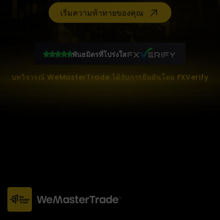
เริ่มความท้าทายของคุณ
พันธมิตรที่โปร่งใส
บทวิจารณ์ WeMasterTrade ได้รับการยืนยันโดย FXVerify