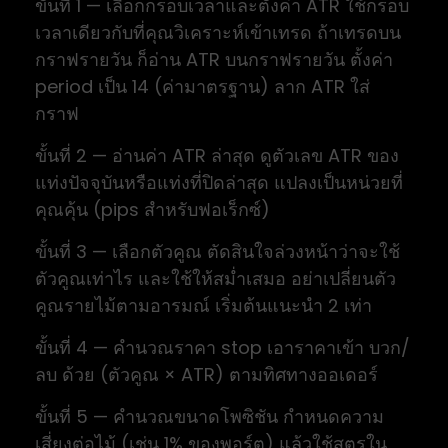
ขั้นที่ 1 — เลือกกรอบเวลาและตั้งค่า ATR ใช้กรอบ
เวลาเดียวกับที่คุณวิเคราะห์เข้าเทรด ถ้าเทรดบน
กราฟรายวัน ก็อ่าน ATR บนกราฟรายวัน ตั้งค่า
period เป็น 14 (ค่ามาตรฐาน) ลาก ATR ใส่
กราฟ
ขั้นที่ 2 — อ่านค่า ATR ล่าสุด ดูตัวเลข ATR ของ
แท่งปัจจุบันหรือแท่งที่ปิดล่าสุด แปลงเป็นหน่วยที่
คุณคุ้น (pips สำหรับฟอเร็กซ์)
ขั้นที่ 3 — เลือกตัวคูณ ตัดสินใจล่วงหน้าว่าจะใช้
ตัวคูณเท่าไร และใช้ให้สม่ำเสมอ อย่าเปลี่ยนตัว
คูณรายไม้ตามอารมณ์ เริ่มต้นแนะนำ 2 เท่า
ขั้นที่ 4 — คำนวณราคา stop เอาราคาเข้า บวก/
ลบ ด้วย (ตัวคูณ × ATR) ตามทิศทางออเดอร์
ขั้นที่ 5 — คำนวณขนาดโพซิชัน กำหนดความ
เสี่ยงต่อไม้ (เช่น 1% ของพอร์ต) แล้วใช้สูตรใน