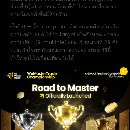
ส่วนที่ 5(ค) หาขนาดล็อตที่ทำให้ความเสี่ยงตรง
ตามนั้นพอดี ขั้นนี้ห้ามข้าม
ขั้นที่ 6 — ตั้ง take profit ด้วยหน่วยเดียวกัน เพื่อ
ความสม่ำเสมอ ให้วัด target เป็นจำนวนเท่าของ
ความเสี่ยง (R-multiple) เช่น เป้าหมายที่ 2R คือ
ระยะกำไรเท่ากับสองเท่าของระยะ stop วิธีนี้
ทำให้ทุกไม้เปรียบเทียบกันได้
ขั้นที่ 7 — บันทึกไว้ จด ATR, ตัวคูณ, ระยะ stop
X
และขนาดล็อตของแต่ละไม้ เพื่อย้อนกลับมาดู
ภายหลังว่าตัวคูณที่ใช้เหมาะกับตลาดที่คุณเทรด
หรือไม่
ตัวอย่างจริง