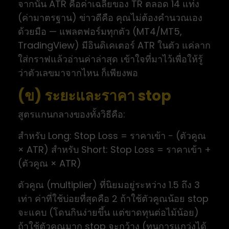
จากนั้น ATR คือค่าเฉลี่ยของ TR ตลอด 14 แท่ง
(ค่ามาตรฐาน) ข่าวดีคือ คุณไม่ต้องคำนวณเอง
ด้วยมือ — แพลตฟอร์มทุกตัว (MT4/MT5,
TradingView) มีอินดิเคเตอร์ ATR ในตัว แค่ลาก
ใส่กราฟแล้วอ่านค่าล่าสุด เข้าใจที่มาไว้เพื่อให้รู้
ว่าตัวเลขมาจากไหน ก็เพียงพอ
(ข) ระยะและราคา stop
สูตรแกนกลางของทั้งวิธีคือ:
สำหรับ Long: Stop Loss = ราคาเข้า − (ตัวคูณ
× ATR) สำหรับ Short: Stop Loss = ราคาเข้า +
(ตัวคูณ × ATR)
ตัวคูณ (multiplier) ที่นิยมอยู่ระหว่าง 1.5 ถึง 3
เท่า ค่าที่ใช้บ่อยที่สุดคือ 2 ถ้าใช้ตัวคูณน้อย stop
จะแคบ (โดนกินง่ายขึ้น แต่ขาดทุนต่อไม้น้อย)
ถ้าใช้ตัวคูณมาก stop จะกว้าง (ทนการแกว่งได้