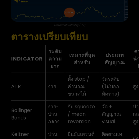
Historical Volatility (HV)
ตารางเปรียบเทียบ
ระดับ
ค
เหมาะที่สุด
ประเภท
INDICATOR
ความ
น่า
สำหรับ
สัญญาณ
ยาก
ตั้ง stop /
วัดระดับ
ATR
ง่าย
คำนวณ
(ไม่บอก
สูง
ขนาดไม้
ทิศทาง)
ง่าย-
จับ squeeze
วัด +
ปา
Bollinger
ปาน
/ mean
สัญญาณ
กล
Bands
กลาง
reversion
visual
สูง
Keltner
ปาน
ยืนยันเทรนด์
ติดตามเท
สูง