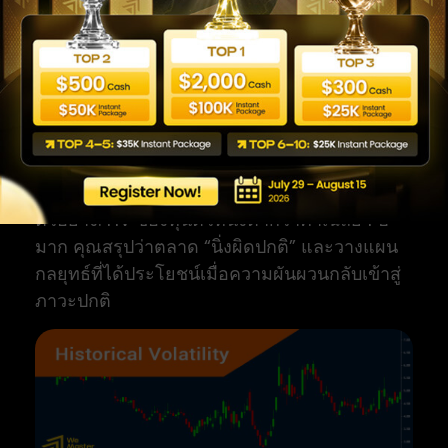
ปกติในอดีต
จุดแข็ง: เป็นค่าอ้างอิงที่เป็นกลางและคำนวณได้
ชัดเจน ดีสำหรับการเทียบสภาวะตลาดข้ามช่วง
เวลา
ข้อจำกัด: มองย้อนหลังล้วนๆ ไม่ทำนายอนาคต
และตอบสนองช้าต่อการเปลี่ยนแปลงกะทันหัน
ตัวอย่าง: HV ของหุ้นตัวหนึ่งต่ำกว่าค่าเฉลี่ย 1 ปี
มาก คุณสรุปว่าตลาด “นิ่งผิดปกติ” และวางแผน
กลยุทธ์ที่ได้ประโยชน์เมื่อความผันผวนกลับเข้าสู่
ภาวะปกติ