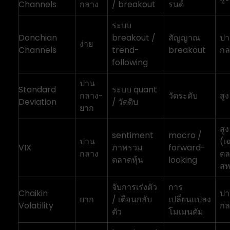
Channels
กลาง
/ breakout
รนด์
ระบบ
Donchian
breakout /
สัญญาณ
ปา
ง่าย
Channels
trend-
breakout
กล
following
ปาน
Standard
ระบบ quant
กลาง-
วัดระดับ
สูง
Deviation
/ วัดดิบ
ยาก
สูง
sentiment
macro /
ปาน
(เ
VIX
ภาพรวม
forward-
กลาง
ตล
ตลาดหุ้น
looking
สห
จับการเร่งตัว
การ
Chaikin
ปา
ยาก
/ เตือนกลับ
เปลี่ยนแปลง
Volatility
กล
ตัว
โมเมนตัม