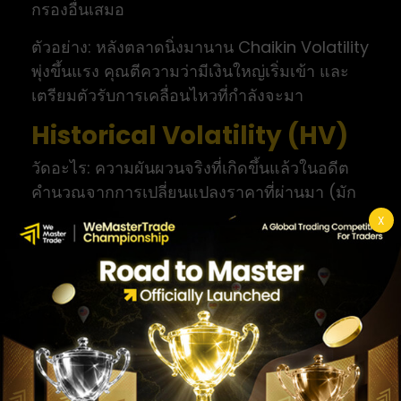
กรองอื่นเสมอ
ตัวอย่าง: หลังตลาดนิ่งมานาน Chaikin Volatility
พุ่งขึ้นแรง คุณตีความว่ามีเงินใหญ่เริ่มเข้า และ
เตรียมตัวรับการเคลื่อนไหวที่กำลังจะมา
Historical Volatility (HV)
วัดอะไร: ความผันผวนจริงที่เกิดขึ้นแล้วในอดีต
คำนวณจากการเปลี่ยนแปลงราคาที่ผ่านมา (มัก
แปลงเป็นค่ารายปี)
X
ทำงานอย่างไร: วัดส่วนเบี่ยงเบนของผลตอบแทน
ย้อนหลังในช่วงเวลาหนึ่ง ใช้เปรียบเทียบกับ
implied volatility เพื่อดูว่าออปชัน “แพง” หรือ
“ถูก”
เหมาะกับ: เทรดเดอร์ออปชันและคนที่ต้องการ
benchmark ความผันผวนปัจจุบันเทียบกับค่า