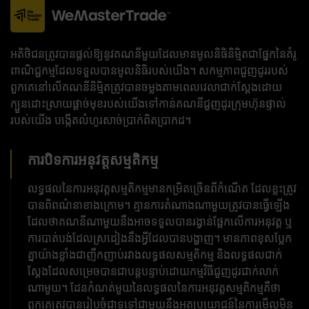
អតិថិជនត្រូវបានផ្តល់ឱ្យនូវគណនីមួយដែលមានមូលនិធិនិម្មិតជាផ្នែកនៃគំរូ
ពាណិជ្ជកម្មដែលទទួលបានមូលនិធិរបស់យើង។ សកម្មភាពជួញដូររបស់
ពួកគេនៅលើគណនីនិម្មិតត្រូវបានចម្លងតាមពេលវេលាជាក់ស្តែងដោយ
ក្បួនដោះស្រាយផ្តាច់មុខរបស់យើងទៅកាន់គណនីជួញដូរក្រុមហ៊ុនផ្ទាល់
របស់យើង បង្កើតលំហូរសាច់ប្រាក់ពិតប្រាកដ។
ការបិទការអនុវត្តសម្មតិកម្ម
លទ្ធផល​នៃ​ការ​អនុវត្ត​សម្មតិកម្ម​មាន​កម្រិត​ច្រើន​ពី​កំណើត ដែល​ខ្លះ​ត្រូវ​
បាន​ពិពណ៌នា​ខាងក្រោម។ គ្មានការតំណាងណាមួយត្រូវបានធ្វើឡើង
ដែលថាគណនីណាមួយនឹងអាចទទួលបានរង្វាន់ផ្អែកលើការអនុវត្ត ឬ
ការបាត់បង់ដែលស្រដៀងនឹងអ្វីដែលបានបង្ហាញ។ មានភាពខុសប្លែក
គ្នាយ៉ាងខ្លាំងជាញឹកញាប់រវាងលទ្ធផលសម្មតិកម្ម និងលទ្ធផលជាក់
ស្តែងដែលសម្រេចបានជាបន្តបន្ទាប់ដោយកម្មវិធីជួញដូរជាក់លាក់
ណាមួយ។ ដែនកំណត់មួយនៃលទ្ធផលនៃការអនុវត្តសម្មតិកម្មគឺថា
ពួកគេត្រូវបានរៀបចំជាទូទៅជាមួយនឹងអត្ថប្រយោជន៍នៃការមើលមិន