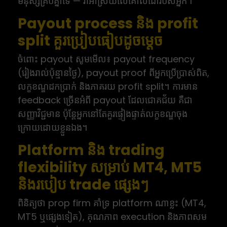
មនុស្សគ្រប់គ្នាទេ — វាអាស្រ័យលើគោលដៅរបស់អ្នក។
Payout process និង profit
split គួរប្រៀបធៀបដូចម្តេច
ចំពោះ payout សូមមើល៖ payout frequency
(រៀងរាល់ប៉ុន្មានថ្ងៃ), payout proof ពីអ្នកប្រើប្រាស់ពិត,
លក្ខខណ្ឌដកប្រាក់ និងភាគរយ profit split។ ការមាន
feedback ច្រើនអំពី payout ដែលជោគជ័យ គឺជា
សញ្ញាវិជ្ជមាន ប៉ុន្តែអ្នកនៅតែគួរផ្ទៀងផ្ទាត់លក្ខខណ្ឌចុង
ក្រោយដោយខ្លួនឯង។
Platform និង trading
flexibility សម្រាប់ MT4, MT5
និងរបៀប trade ផ្សេងៗ
ពិនិត្យថា prop firm គាំទ្រ platform ណាខ្លះ (MT4,
MT5 ឬផ្សេងទៀត), គុណភាព execution និងភាពសម