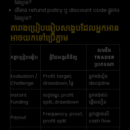
ដែរឬទេ?
តើមាន refund policy ឬ discount code ផ្លូវការ
ដែរឬទេ?
តារាងប្រៀបធៀបសង្ខេបដែលអ្នកអាន
អាចយកទៅប្រើភ្លាម
សមនឹង
កត្តាប្រៀបធៀប
អ្វីដែលគួរពិនិត្យ
TRADER
ប្រភេទណា
Evaluation /
Profit target,
អ្នកចង់រៀន
Challenge
drawdown, ថ្លៃ
discipline
Instant
លក្ខខណ្ឌ, profit
អ្នកចង់ចាប់
Funding
split, drawdown
ផ្តើមលឿន
Frequency, proof,
អ្នកផ្តោតលើ
Payout
profit split
cash flow