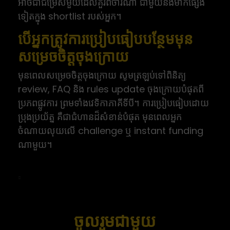
អាចជាជម្រើសមួយដែលគួរពិចារណា ជាមួយនឹងម៉ាកផ្សេង
ទៀតក្នុង shortlist របស់អ្នក។
បើអ្នកត្រូវការប្រៀបធៀបបន្ថែមមុន
សម្រេចចិត្តចុងក្រោយ
មុនពេលសម្រេចចិត្តចុងក្រោយ សូមត្រឡប់ទៅពិនិត្យ
review, FAQ និង rules update ចុងក្រោយបំផុតពី
ប្រភពផ្លូវការ ព្រមទាំងវេទិកាភាគីទីបី។ ការប្រៀបធៀបដោយ
ប្រុងប្រយ័ត្ន គឺជាជំហានដ៏សំខាន់បំផុត មុនពេលអ្នក
ចំណាយលុយលើ challenge ឬ instant funding
ណាមួយ។
ចូលរួមជាមួយ