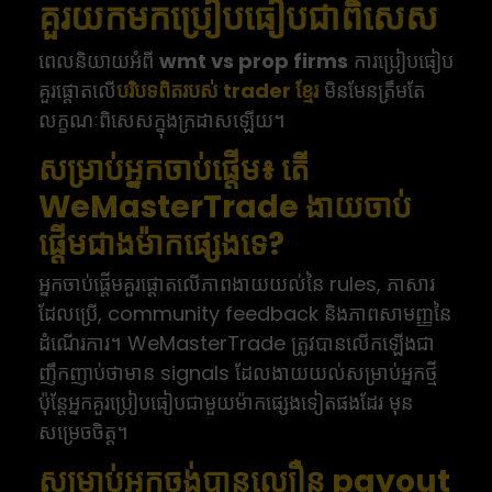
គួរយកមកប្រៀបធៀបជាពិសេស
ពេលនិយាយអំពី
wmt vs prop firms
ការប្រៀបធៀប
គួរផ្តោតលើ
បរិបទពិតរបស់ trader ខ្មែរ
មិនមែនត្រឹមតែ
លក្ខណៈពិសេសក្នុងក្រដាសឡើយ។
សម្រាប់អ្នកចាប់ផ្តើម៖ តើ
WeMasterTrade ងាយចាប់
ផ្តើមជាងម៉ាកផ្សេងទេ?
អ្នកចាប់ផ្តើមគួរផ្តោតលើភាពងាយយល់នៃ rules, ភាសារ
ដែលប្រើ, community feedback និងភាពសាមញ្ញនៃ
ដំណើរការ។ WeMasterTrade ត្រូវបានលើកឡើងជា
ញឹកញាប់ថាមាន signals ដែលងាយយល់សម្រាប់អ្នកថ្មី
ប៉ុន្តែអ្នកគួរប្រៀបធៀបជាមួយម៉ាកផ្សេងទៀតផងដែរ មុន
សម្រេចចិត្ត។
សម្រាប់អ្នកចង់បានល្បឿន payout