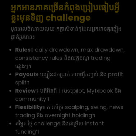
អ្នកអានភាគច្រើនកំពុងប្រៀបធៀបអ្វី
ខ្លះមុនទិញ challenge
មុនពេលចំណាយលុយ កត្តាសំខាន់ៗដែលអ្នកអានគួរផ្ទៀង
ផ្ទាត់រួមមាន៖
Rules
៖ daily drawdown, max drawdown,
consistency rules និងលក្ខខណ្ឌ trading
ផ្សេងៗ។
Payout
៖ ល្បឿនដកប្រាក់ ភាពញឹកញាប់ និង profit
split។
Review
៖ មតិពិតពី Trustpilot, Myfxbook និង
community។
Flexibility
៖ ការគាំទ្រ scalping, swing, news
trading និង overnight holding។
តម្លៃ
៖ ថ្លៃ challenge និងជម្រើស instant
funding។