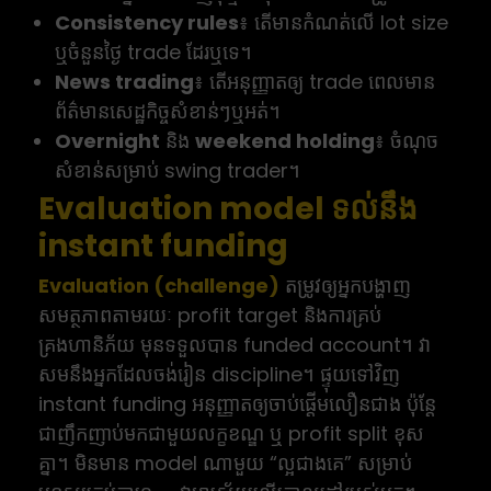
Consistency rules
៖ តើមានកំណត់លើ lot size
ឬចំនួនថ្ងៃ trade ដែរឬទេ។
News trading
៖ តើអនុញ្ញាតឲ្យ trade ពេលមាន
ព័ត៌មានសេដ្ឋកិច្ចសំខាន់ៗឬអត់។
Overnight
និង
weekend holding
៖ ចំណុច
សំខាន់សម្រាប់ swing trader។
Evaluation model ទល់នឹង
instant funding
Evaluation (challenge)
តម្រូវឲ្យអ្នកបង្ហាញ
សមត្ថភាពតាមរយៈ profit target និងការគ្រប់
គ្រងហានិភ័យ មុនទទួលបាន funded account។ វា
សមនឹងអ្នកដែលចង់រៀន discipline។ ផ្ទុយទៅវិញ
instant funding អនុញ្ញាតឲ្យចាប់ផ្តើមលឿនជាង ប៉ុន្តែ
ជាញឹកញាប់មកជាមួយលក្ខខណ្ឌ ឬ profit split ខុស
គ្នា។ មិនមាន model ណាមួយ “ល្អជាងគេ” សម្រាប់