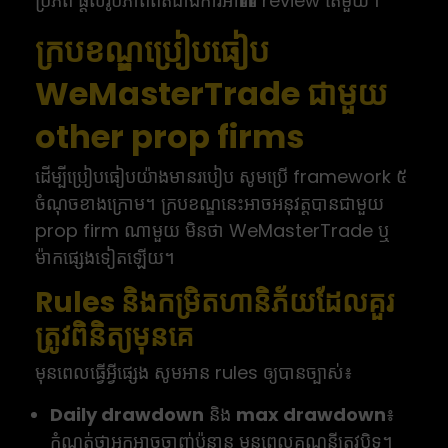
ប្រភព ផ្តល់រូបភាពពិតជាងការអា�� review តែមួយ។
ក្របខណ្ឌប្រៀបធៀប
WeMasterTrade ជាមួយ
other prop firms
ដើម្បីប្រៀបធៀបយ៉ាងមានរបៀប សូមប្រើ framework ៥
ចំណុចខាងក្រោម។ ក្របខណ្ឌនេះអាចអនុវត្តបានជាមួយ
prop firm ណាមួយ មិនថា WeMasterTrade ឬ
ម៉ាកផ្សេងទៀតឡើយ។
Rules និងកម្រិតហានិភ័យដែលគួរ
ត្រូវពិនិត្យមុនគេ
មុនពេលធ្វើអ្វីផ្សេង សូមអាន rules ឲ្យបានច្បាស់៖
Daily drawdown
និង
max drawdown
៖
កំណត់ថាអ្នកអាចចាញ់ប៉ុន្មាន មុនពេលគណនីត្រូវបិទ។