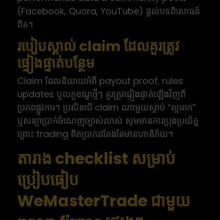
(Facebook, Quora, YouTube) ផ្តល់បទពិសោធន៍
ពិត។
របៀបស្គាល់ claim ដែលគួរត្រូវ
ផ្ទៀងផ្ទាត់បន្ថែម
Claim ដែលនិយាយអំពី payout proof, rules
updates ឬលក្ខខណ្ឌថ្មីៗ គួរត្រូវផ្ទៀងផ្ទាត់ឡើងវិញពី
ប្រភពផ្លូវការ។ ប្រសិនបើ claim ណាមួយស្តាប់ “ល្អពេក”
ឬសន្យាប្រាក់ចំណេញច្បាស់លាស់ សូមមានការប្រុងប្រយ័ត្ន
ព្រោះ trading ពិតប្រាកដតែងតែមានហានិភ័យ។
តារាង checklist សម្រាប់
ប្រៀបធៀប
WeMasterTrade ជាមួយ