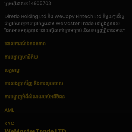
ក្រុមហ៊ុនលេខ 14905703
Diretio Holding Ltd និង WeCopy Fintech Ltd នីមួយៗដើរតួ
ជាភ្នាក់ងារទូទាត់ប្រាក់ក្នុងនាម WeMasterTrade នៅក្នុងប្រទេស
ដែលអាចអនុវត្តបាន ដោយស្ថិតនៅក្រោមច្បាប់ និងបទប្បញ្ញត្តិជាធរមាន។
គោលការណ៍ឯកជនភាព
ការបង្ហាញហានិភ័យ
លក្ខខណ្ឌ
ការសងប្រាក់វិញ និងការលុបចោល
ការបង្ហាញអំពីសំណងរបស់អតិថិជន
AML
KYC
WeMasterTrade LTD