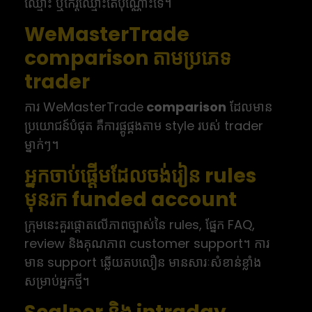
ឈ្មោះ ឬកេរ្តិ៍ឈ្មោះតែប៉ុណ្ណោះទេ។
WeMasterTrade
comparison តាមប្រភេទ
trader
ការ WeMasterTrade
comparison
ដែលមាន
ប្រយោជន៍បំផុត គឺការផ្គូផ្គងតាម style របស់ trader
ម្នាក់ៗ។
អ្នកចាប់ផ្តើមដែលចង់រៀន rules
មុនរក funded account
ក្រុមនេះគួរផ្តោតលើភាពច្បាស់នៃ rules, ផ្នែក FAQ,
review និងគុណភាព customer support។ ការ
មាន support ឆ្លើយតបលឿន មានសារៈសំខាន់ខ្លាំង
សម្រាប់អ្នកថ្មី។