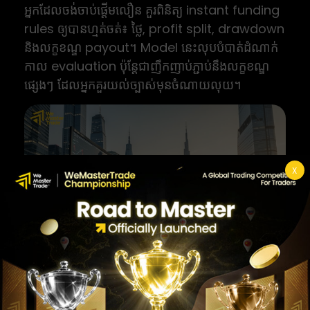
អ្នកដែលចង់ចាប់ផ្តើមលឿន គួរពិនិត្យ instant funding
rules ឲ្យបានហ្មត់ចត់៖ ថ្លៃ, profit split, drawdown
និងលក្ខខណ្ឌ payout។ Model នេះលុបបំបាត់ដំណាក់
កាល evaluation ប៉ុន្តែជាញឹកញាប់ភ្ជាប់នឹងលក្ខខណ្ឌ
ផ្សេងៗ ដែលអ្នកគួរយល់ច្បាស់មុនចំណាយលុយ។
X
ប្រភេទ trader ផ្សេងៗ scalper swing និងអ្នកប្រើ instant funding កំពុងវាយតម្លៃជម្រើស prop firm
របៀបអាន review របស់