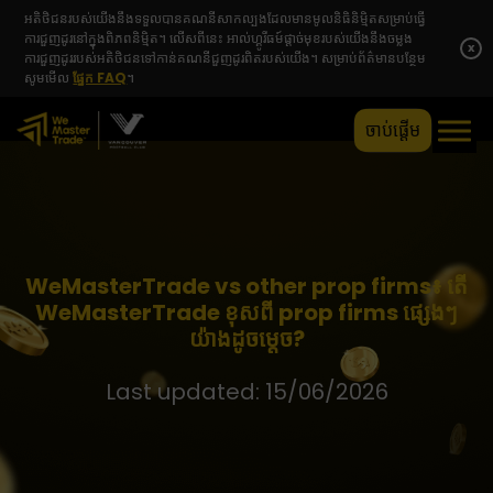
អតិថិជនរបស់យើងនឹងទទួលបានគណនីសាកល្បងដែលមានមូលនិធិនិម្មិតសម្រាប់ធ្វើ
ការជួញដូរនៅក្នុងពិភពនិម្មិត។ លើសពីនេះ អាល់ហ្គូរីធម៍ផ្តាច់មុខរបស់យើងនឹងចម្លង
x
ការជួញដូររបស់អតិថិជនទៅកាន់គណនីជួញដូរពិតរបស់យើង។ សម្រាប់ព័ត៌មានបន្ថែម
សូមមើល
ផ្នែក FAQ
។
ចាប់ផ្តើម
WeMasterTrade vs other prop firms៖ តើ
WeMasterTrade ខុសពី prop firms ផ្សេងៗ
យ៉ាងដូចម្តេច?
Last updated: 15/06/2026