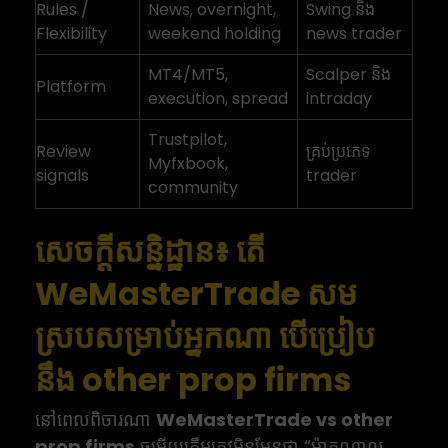
Rules /
News, overnight,
Swing និង
Flexibility
weekend holding
news trader
MT4/MT5,
Scalper និង
Platform
execution, spread
intraday
Trustpilot,
Review
គ្រប់ប្រភេទ
Myfxbook,
signals
trader
community
សេចក្តីសន្និដ្ឋាន៖ តើ
WeMasterTrade សម
ស្របសម្រាប់អ្នកណា បើប្រៀប
នឹង other prop firms
នៅពេលពិចារណា
WeMasterTrade vs other
prop firms
ចម្លើយត្រឹមត្រូវមិនមែនថា “ម៉ាកណាល្អ