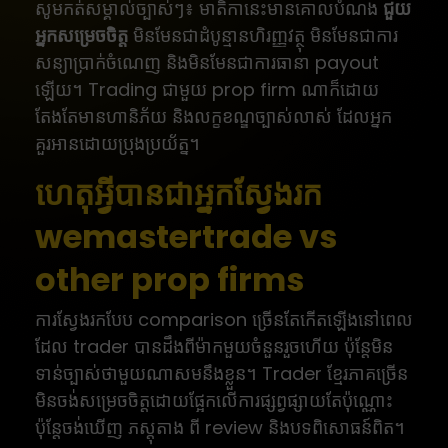
សូមកត់សម្គាល់ច្បាស់ៗ៖ មាតិកានេះមានគោលបំណង
ជួយ
អ្នកសម្រេចចិត្ត
មិនមែនជាដំបូន្មានហិរញ្ញវត្ថុ មិនមែនជាការ
សន្យាប្រាក់ចំណេញ និងមិនមែនជាការធានា payout
ឡើយ។ Trading ជាមួយ prop firm ណាក៏ដោយ
តែងតែមានហានិភ័យ និងលក្ខខណ្ឌច្បាស់លាស់ ដែលអ្នក
គួរអានដោយប្រុងប្រយ័ត្ន។
ហេតុអ្វីបានជាអ្នកស្វែងរក
wemastertrade vs
other prop firms
ការស្វែងរកបែប comparison ច្រើនតែកើតឡើងនៅពេល
ដែល trader បានដឹងពីម៉ាកមួយចំនួនរួចហើយ ប៉ុន្តែមិន
ទាន់ច្បាស់ថាមួយណាសមនឹងខ្លួន។ Trader ខ្មែរភាគច្រើន
មិនចង់សម្រេចចិត្តដោយផ្អែកលើការផ្សព្វផ្សាយតែប៉ុណ្ណោះ
ប៉ុន្តែចង់ឃើញ ភស្តុតាង ពី review និងបទពិសោធន៍ពិត។