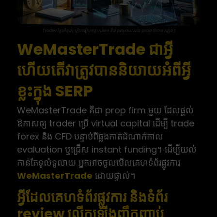
Trader ខ្មែរកំពុងប្រៀបធៀបកត្តា rules និង payout រវាង prop firms ផ្សេងៗ
WeMasterTrade ជាអ្វី
ហើយតើវាត្រូវបាននិយាយអំពីអ្វី
ខ្លះក្នុង SERP
WeMasterTrade គឺជា prop firm មួយ ដែលផ្តល់
ឱកាសឲ្យ trader ប្រើ virtual capital ដើម្បី trade
forex និង CFD បន្ទាប់ពីឆ្លងកាត់ដំណាក់កាល
evaluation ឬជ្រើស instant funding។ ដើម្បីយល់
កាន់តែទូលំទូលាយ អ្នកអាចចូលមើលគេហទំព័រផ្លូវការ
WeMasterTrade
ដោយផ្ទាល់។
អ្វីដែលគេហទំព័រផ្លូវការ និងទំព័រ
review លើកឡើងញឹកញាប់