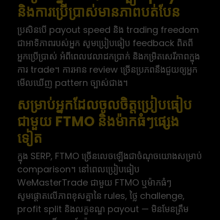
និងការប្រើប្រាស់មានភាពបត់បែន
ប្រសិនបើ payout speed និង trading freedom
ជាអាទិភាពរបស់អ្នក សូមប្រៀបធៀប feedback ពិតពី
អ្នកប្រើប្រាស់ អំពីពេលវេលាដកប្រាក់ និងកម្រិតសេរីភាពក្នុង
ការ trade។ ការអាន review ច្រើនប្រភពនឹងជួយឲ្យអ្នក
មើលឃើញ pattern ច្បាស់ជាង។
សម្រាប់អ្នកដែលចូលចិត្តប្រៀបធៀប
ជាមួយ FTMO និងម៉ាកធំៗផ្សេង
ទៀត
ក្នុង SERP, FTMO ច្រើនលេចឡើងជាចំណុចយោងសម្រាប់
comparison។ នៅពេលប្រៀបធៀប
WeMasterTrade ជាមួយ FTMO ឬម៉ាកធំៗ
សូមផ្តោតលើភាពខុសគ្នានៃ rules, ថ្លៃ challenge,
profit split និងលក្ខខណ្ឌ payout — មិនមែនត្រឹម