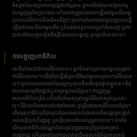
មិនដូចកំណត់ត្រាការអនុវត្តជាក់ស្តែងទេ ពួកគេមិនតំណាងឱ្យសកម្ម
ភាពជួញដូរពិតប្រាកដទេ ហើយអាចត្រូវបានរចនាឡើងជាមួយនឹងអត្ថ
ប្រយោជន៍នៃការមើលមិនឃើញ។ គ្មានការតំណាងណាមួយត្រូវបានធ្វើ
ឡើងថាគណនីណាមួយនឹង ឬទំនងជាទទួលបានប្រាក់ចំណេញ ឬការ
បាត់បង់ដែលស្រដៀងនឹងអ្វីដែលបានបង្ហាញ ឬបង្កប់ន័យនោះទេ។
ការបង្ហាញហានិភ័យ
នេះមិនមែនជាឱកាសវិនិយោគទេ។ អ្នកមិនដាក់ប្រាក់ណាមួយសម្រាប់
ការវិនិយោគទេ។ យើងមិនស្នើសុំមូលនិធិណាមួយសម្រាប់ការវិនិយោគ
ទេ។ គ្មានពេលវេលាណាដែលអ្នកប្រថុយនឹងដើមទុនផ្ទាល់ខ្លួនទេ។ មិន
មានការសន្យានៃរង្វាន់ឬការត្រឡប់មកវិញទេ។ ការជួញដូរ
មានហានិភ័យច្រើន ហើយមិនមែនសម្រាប់អ្នកវិនិយោគគ្រប់រូបនោះ
ទេ។ វិនិយោគិនអាចបាត់បង់ទាំងអស់ ឬច្រើនជាងការវិនិយោគដំបូង។
ដើមទុនហានិភ័យគឺជាលុយដែលអាចបាត់បង់ដោយមិនបង្កគ្រោះថ្នាក់
ដល់សន្តិសុខហិរញ្ញវត្ថុ ឬរបៀបរស់នៅរបស់បុគ្គលនោះទេ។ មានតែ
ដើមទុនហានិភ័យប៉ុណ្ណោះដែលគួរតែត្រូវបានប្រើប្រាស់សម្រាប់
ការជួញដូរ ហើយមានតែអ្នកដែលមានដើមទុនហានិភ័យគ្រប់គ្រាន់