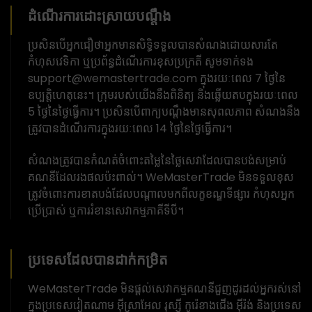
ដំណើរការដោះស្រាយបណ្តឹង
ប្រសិនបើអ្នកជឿថាអ្នកមានសិទ្ធិទទួលបានសំណងដោយសារតែ
កំហុសវេទិកា ឬប្រព័ន្ធដំណើរការខុសប្រក្រតី សូមទាក់ទង
support@wemastertrade.com ក្នុងរយៈពេល 7 ថ្ងៃនៃ
ឧប្បត្តិហេតុនេះ។ ក្រុមរបស់យើងនឹងពិនិត្យ និងឆ្លើយតបក្នុងរយៈពេល
5 ថ្ងៃនៃថ្ងៃធ្វើការ។ ប្រសិនបើពាក្យបណ្តឹងមានសុពលភាព សំណងនឹង
ត្រូវបានដំណើរការក្នុងរយៈពេល 14 ថ្ងៃនៃថ្ងៃធ្វើការ។
សំណងត្រូវបានកំណត់ចំពោះតម្លៃនៃថ្លៃសេវាដែលបានបង់សម្រាប់
គណនីដែលរងផលប៉ះពាល់។ WeMasterTrade មិនទទួលខុស
ត្រូវចំពោះការខាតបង់ដែលបណ្តាលមកពីលក្ខខណ្ឌទីផ្សារ កំហុសអ្នក
ប្រើប្រាស់ ឬការរំខានសេវាកម្មភាគីទីបី។
ប្រទេសដែលបានដាក់កម្រិត
WeMasterTrade មិនផ្តល់សេវាកម្មគណនីជួញដូរដល់អ្នករស់នៅ
ក្នុងប្រទេសវៀតណាម អ៊ីស្រាអែល រុស្ស៊ី កូរ៉េខាងជើង អ៊ីរ៉ង់ និងប្រទេស