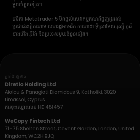
មួយចំនួនទៀត។
វេទិកា Metatrader 5 មិនផ្តល់សេវាកម្មគណនីជួញដូរដល់
ប្រជាជនវៀតណាម សហរដ្ឋអាមេរិក កាណាដា អ៊ីស្រាអែល រុស្ស៊ី កូរ៉េ
ខាងជើង អ៊ីរ៉ង់ និងប្រទេសមួយចំនួនទៀត។
ភ្នាក់ងារទូទាត់
Diretio Holding Ltd
Aiolou & Panagioti Diomidous 9, Katholiki, 3020
Limassol, Cyprus
ការចុះឈ្មោះលេខ HE 481457
WeCopy Fintech Ltd
71–75 Shelton Street, Covent Garden, London, United
Kingdom, WC2H 9JQ