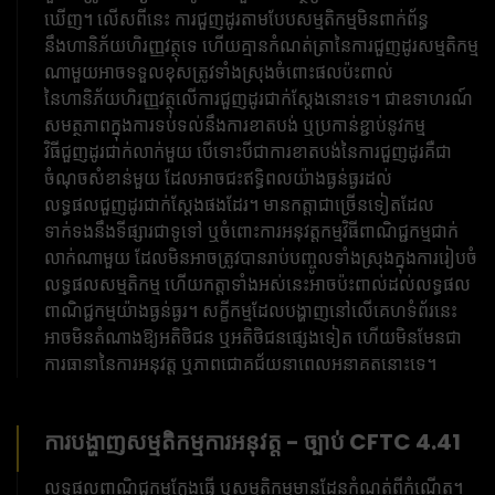
ឃើញ។ លើសពីនេះ ការជួញដូរតាមបែបសម្មតិកម្មមិនពាក់ព័ន្ធ
នឹងហានិភ័យហិរញ្ញវត្ថុទេ ហើយគ្មានកំណត់ត្រានៃការជួញដូរសម្មតិកម្ម
ណាមួយអាចទទួលខុសត្រូវទាំងស្រុងចំពោះផលប៉ះពាល់
នៃហានិភ័យហិរញ្ញវត្ថុលើការជួញដូរជាក់ស្តែងនោះទេ។ ជាឧទាហរណ៍
សមត្ថភាពក្នុងការទប់ទល់នឹងការខាតបង់ ឬប្រកាន់ខ្ជាប់នូវកម្ម
វិធីជួញដូរជាក់លាក់មួយ បើទោះបីជាការខាតបង់នៃការជួញដូរគឺជា
ចំណុចសំខាន់មួយ ដែលអាចជះឥទ្ធិពលយ៉ាងធ្ងន់ធ្ងរដល់
លទ្ធផលជួញដូរជាក់ស្តែងផងដែរ។ មានកត្តាជាច្រើនទៀតដែល
ទាក់ទងនឹងទីផ្សារជាទូទៅ ឬចំពោះការអនុវត្តកម្មវិធីពាណិជ្ជកម្មជាក់
លាក់ណាមួយ ដែលមិនអាចត្រូវបានរាប់បញ្ចូលទាំងស្រុងក្នុងការរៀបចំ
លទ្ធផលសម្មតិកម្ម ហើយកត្តាទាំងអស់នេះអាចប៉ះពាល់ដល់លទ្ធផល
ពាណិជ្ជកម្មយ៉ាងធ្ងន់ធ្ងរ។ សក្ខីកម្មដែលបង្ហាញនៅលើគេហទំព័រនេះ
អាចមិនតំណាងឱ្យអតិថិជន ឬអតិថិជនផ្សេងទៀត ហើយមិនមែនជា
ការធានានៃការអនុវត្ត ឬភាពជោគជ័យនាពេលអនាគតនោះទេ។
ការបង្ហាញសម្មតិកម្មការអនុវត្ត - ច្បាប់ CFTC 4.41
លទ្ធផលពាណិជ្ជកម្មក្លែងធ្វើ ឬសម្មតិកម្មមានដែនកំណត់ពីកំណើត។