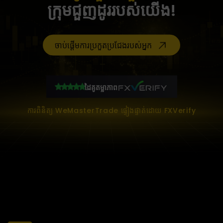
ក្រុមជួញដូររបស់យើង!
ចាប់ផ្តើមការប្រកួតប្រជែងរបស់អ្នក
ដៃគូតម្លាភាព
ការពិនិត្យ WeMasterTrade ផ្ទៀងផ្ទាត់ដោយ FXVerify