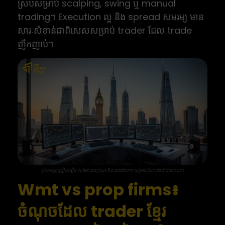
ស្របសម្រាប់ scalping, swing ឬ manual
trading។ Execution ល្អ និង spread សមរម្យ មាន
សារៈសំខាន់ជាពិសេសសម្រាប់ trader ដែល trade
ញឹកញាប់។
ក្របខណ្ឌប្រៀបធៀប rules payout និង platform សម្រាប់ funded account
Wmt vs prop firms៖
ចំណុចដែល trader ខ្មែរ