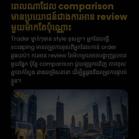
ពេលណាដែល comparison
មានប្រយោជន៍ជាងការអាន review
មួយម៉ាកតែប៉ុណ្ណោះ
Trader ម្នាក់ៗមាន style ខុសគ្នា។ អ្នកដែលធ្វើ
scalping មានតម្រូវការខុសពីអ្នកដែលកាន់ order
ឆ្លងយប់។ ការអាន review តែម៉ាកមួយអាចបង្ហាញរូបភាព
មួយផ្នែក ប៉ុន្តែ comparison ជួយឲ្យអ្នកឃើញ ភាពខុស
គ្នាជាក់ស្តែង រវាងជម្រើសនានា ដើម្បីផ្គូផ្គងនឹងតម្រូវការផ្ទាល់
ខ្លួន។