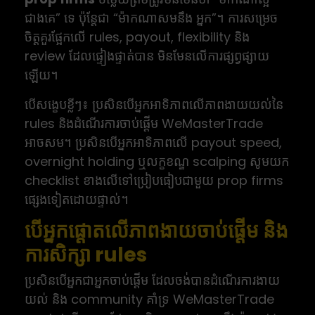
ជាងគេ” ទេ ប៉ុន្តែជា “ម៉ាកណាសមនឹង អ្នក”។ ការសម្រេច
ចិត្តគួរផ្អែកលើ rules, payout, flexibility និង
review ដែលផ្ទៀងផ្ទាត់បាន មិនមែនលើការផ្សព្វផ្សាយ
ឡើយ។
បើសង្ខេបខ្លីៗ៖ ប្រសិនបើអ្នកអាទិភាពលើភាពងាយយល់នៃ
rules និងដំណើរការចាប់ផ្តើម WeMasterTrade
អាចសម។ ប្រសិនបើអ្នកអាទិភាពលើ payout speed,
overnight holding ឬលក្ខខណ្ឌ scalping សូមយក
checklist ខាងលើទៅប្រៀបធៀបជាមួយ prop firms
ផ្សេងទៀតដោយផ្ទាល់។
បើអ្នកផ្តោតលើភាពងាយចាប់ផ្តើម និង
ការសិក្សា rules
ប្រសិនបើអ្នកជាអ្នកចាប់ផ្តើម ដែលចង់បានដំណើរការងាយ
យល់ និង community គាំទ្រ WeMasterTrade