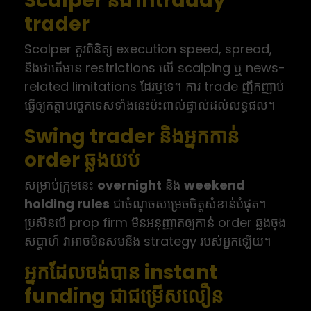
Scalper និង intraday
trader
Scalper គួរពិនិត្យ execution speed, spread,
និងថាតើមាន restrictions លើ scalping ឬ news-
related limitations ដែរឬទេ។ ការ trade ញឹកញាប់
ធ្វើឲ្យកត្តាបច្ចេកទេសទាំងនេះប៉ះពាល់ផ្ទាល់ដល់លទ្ធផល។
Swing trader និងអ្នកកាន់
order ឆ្លងយប់
សម្រាប់ក្រុមនេះ
overnight
និង
weekend
holding rules
ជាចំណុចសម្រេចចិត្តសំខាន់បំផុត។
ប្រសិនបើ prop firm មិនអនុញ្ញាតឲ្យកាន់ order ឆ្លងចុង
សប្តាហ៍ វាអាចមិនសមនឹង strategy របស់អ្នកឡើយ។
អ្នកដែលចង់បាន instant
funding ជាជម្រើសលឿន