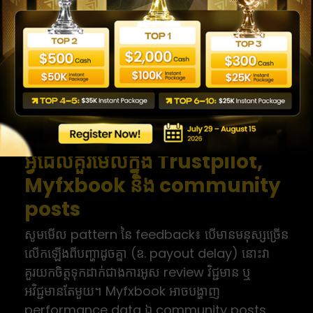
WeMasterTrade ដោយ
មិនឲ្យសារផ្សព្វផ្សាយបំប៉ោងការ
សម្រេចចិត្ត
Review អាចមានប្រយោជន៍ ប៉ុន្តែក៏អាចលម្អៀងបានដែរ។
ការដឹងពីរបៀបអាន review ឲ្យបានត្រឹមត្រូវ ជួយការពារ
អ្នកពីការសម្រេចចិត្តដោយផ្អែកលើ hype។
អ្វីដែលគួរមើលក្នុង Trustpilot,
Myfxbook និង community
posts
សូមមើល pattern នៃ feedback៖ បើមានមនុស្សច្រើន
លើកឡើងពីបញ្ហាដូចគ្នា (ឧ. payout delay) នោះវា
គួរយកចិត្តទុកដាក់ជាងការអូស review វិជ្ជមាន ឬ
អវិជ្ជមានតែមួយ។ Myfxbook អាចបង្ហាញ
performance data ឯ community posts