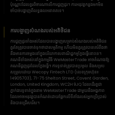
ប៉ុណ្ណោះដែលគួរពិចារណាលើការជួញដូរ។ ការ​អនុវត្ត​កន្លង​មក​មិន​
ចាំបាច់​បង្ហាញ​ពី​លទ្ធផល​អនាគត​ទេ។
ការបង្ហាញសំណងរបស់អតិថិជន
ការជួញដូរទាំងអស់ដែលបានបង្ហាញសម្រាប់សំណងរបស់អតិថិជន
គួរតែត្រូវបានចាត់ទុកថាជាសម្មតិកម្ម ហើយមិនគួរត្រូវបានគេរំពឹងថា
នឹងមានការចម្លងនៅក្នុងបរិយាកាសពាណិជ្ជកម្មក្លែងធ្វើនោះទេ។
គណនីទាំងអស់នៅក្នុងកម្មវិធី WeMasterTrade អាចតំណាងឱ្យ
គណនីជួញដូរដែលក្លែងធ្វើ។ ការទូទាត់ត្រូវបានប្រមូល និងសម្រប
សម្រួលដោយ Wecopy Fintech LTD (លេខក្រុមហ៊ុន៖
14905703), 71-75 Shelton Street, Covent Garden,
London, United Kingdom, WC2H 9JQ ដែលដើរតួជា
ភ្នាក់ងារទូទាត់ក្នុងនាម WeMasterTrade ជាមួយនឹងអង្គភាព
ដែលអាចអនុវត្តបានកំណត់ដោយផ្អែកលើទីតាំងរបស់អ្នកប្រើប្រាស់
និងបានជ្រើសរើស។