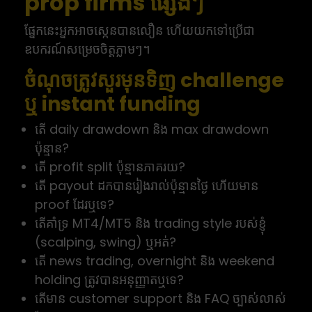
prop firms ផ្សេងៗ
ផ្នែកនេះអ្នកអាចស្កេនបានលឿន ហើយយកទៅប្រើជា
ឧបករណ៍សម្រេចចិត្តភ្លាមៗ។
ចំណុចត្រូវសួរមុនទិញ challenge
ឬ instant funding
តើ daily drawdown និង max drawdown
ប៉ុន្មាន?
តើ profit split ប៉ុន្មានភាគរយ?
តើ payout ដកបានរៀងរាល់ប៉ុន្មានថ្ងៃ ហើយមាន
proof ដែរឬទេ?
តើគាំទ្រ MT4/MT5 និង trading style របស់ខ្ញុំ
(scalping, swing) ឬអត់?
តើ news trading, overnight និង weekend
holding ត្រូវបានអនុញ្ញាតឬទេ?
តើមាន customer support និង FAQ ច្បាស់លាស់