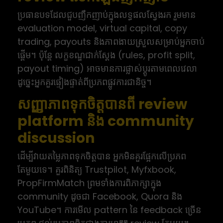
ប្រធានបទដែលជួបញឹកញាប់ក្នុងលទ្ធផលស្វែងរក រួមមាន
evaluation model, virtual capital, copy
trading, payouts និងភាពងាយស្រួលសម្រាប់អ្នកចាប់
ផ្តើម។ ប៉ុន្តែ លក្ខខណ្ឌជាក់ស្តែង (rules, profit split,
payout timing) អាចមានការផ្លាស់ប្តូរតាមពេលវេលា
ដូច្នេះអ្នកគួរផ្ទៀងផ្ទាត់ពីប្រភពផ្លូវការជានិច្ច។
សញ្ញាភាពទុកចិត្តបានពី review
platform និង community
discussion
ដើម្បីវាយតម្លៃភាពទុកចិត្តបាន អ្នកមិនគួរផ្អែកលើប្រភព
តែមួយទេ។ គួរពិនិត្យ Trustpilot, Myfxbook,
PropFirmMatch ព្រមទាំងការពិភាក្សាក្នុង
community ដូចជា Facebook, Quora និង
YouTube។ ការមើល pattern នៃ feedback ច្រើន