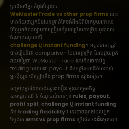
ប្រសិនបើអ្នកកំពុងស្វែងរក
WeMasterTrade vs other prop firms
នោះ
មានន័យថាអ្នកមិនមែនគ្រាន់តែចង់ដឹងអំពីម៉ាកមួយនោះទេ
ប៉ុន្តែអ្នកកំពុងព្យាយាមប្រៀបធៀបជម្រើសជាច្រើន មុនពេល
ចំណាយលុយលើ
challenge ឬ instant funding
។ អត្ថបទនេះត្រូវ
បានរៀបចំជា comparison បែបអព្យាក្រឹត ដែលជួយអ្នក
វាយតម្លៃថា WeMasterTrade សមនឹងរចនាប័ទ្ម
trading គោលដៅ payout និងកម្រិតហានិភ័យរបស់
អ្នកប៉ុណ្ណា បើប្រៀបនឹង prop firms ផ្សេងទៀត។
សម្រាប់អ្នកដែលចង់ស្កេនលឿន មុនសម្រេចចិត្ត
សូមផ្តោតលើ ៥ ចំណុចសំខាន់ៗ៖
rules
,
payout
,
profit split
,
challenge ឬ instant funding
និង
trading flexibility
។ នេះជាចំណុចដែលអ្នក
ស្វែងរក
wmt vs prop firms
ច្រើនតែចង់ដឹងមុនគេ។