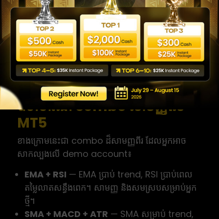
មិនស្មុគស្មាញ
គោលការណ៍សាមញ្ញគឺ ប្រើតែ ២–៣ indicator ដែល
បំពេញគ្នា មិនមែនធ្វើការងារដូចគ្នា។ ឧទាហរណ៍ ការដាក់
RSI, MACD និង Stochastic ជាមួយគ្នា គឺស្ទួនព្រោះ
ទាំងបីជា momentum indicator។ ជ្រើស
indicator មួយក្នុងមួយក្រុមមុខងារ ដើម្បីឱ្យតារាងស្អាត
និងសញ្ញាមិនច្រឡំ។
ឧទាហរណ៍ combo សាមញ្ញលើ
MT5
ខាងក្រោមនេះជា combo ដ៏សាមញ្ញពីរ ដែលអ្នកអាច
សាកល្បងលើ demo account៖
EMA + RSI
— EMA ប្រាប់ trend, RSI ប្រាប់ពេល
តម្លៃលាតសន្ធឹងពេក។ សាមញ្ញ និងសមស្របសម្រាប់អ្នក
ថ្មី។
SMA + MACD + ATR
— SMA សម្រាប់ trend,