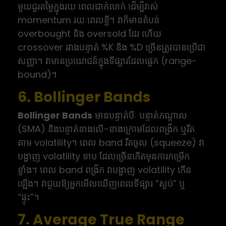
មួយជួរតម្លៃក្នុងរយៈពេលជាក់លាក់ ដើម្បីវាស់
momentum រយៈពេលខ្លី។ វាក៏មានតំបន់
overbought និង oversold ដែរ ហើយ
crossover រវាងបន្ទាត់ %K និង %D ច្រើនត្រូវបានប្រើជា
សញ្ញា។ វាមានប្រយោជន៍ក្នុងទីផ្សារដែលផ្ដេក (range-
bound)។
6. Bollinger Bands
Bollinger Bands
មានបន្ទាត់បីៈ បន្ទាត់កណ្តាល
(SMA) និងបន្ទាត់ខាងលើ-ខាងក្រោមដែលពង្រីក ឬរឹត
តាម volatility។ ពេល band រឹតចូល (squeeze) វា
បង្ហាញ volatility ទាប ដែលច្រើនកើតមុនការកម្រើក
ខ្លាំង។ ពេល band ពង្រីក វាបង្ហាញ volatility កើន
ឡើង។ វាជួយឱ្យអ្នកមើលឃើញពេលទីផ្សារ “ស្ងប់” ឬ
“ផ្ទុះ”។
7. Average True Range