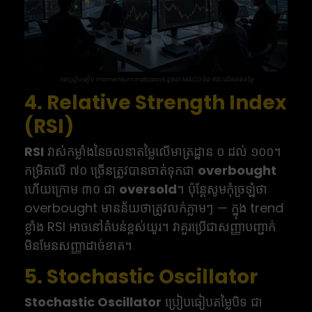
ការប្រៀបធៀប momentum indicators ដូចជា MACD និង RSI លើតារាងតម្លៃ
4. Relative Strength Index
(RSI)
RSI
វាស់កម្លាំងនៃចលនាតម្លៃលើមាត្រដ្ឋាន ០ ដល់ ១០០។
កម្រិតលើ ៧០ ច្រើនត្រូវបានចាត់ទុកជា
overbought
ហើយក្រោម ៣០ ជា
oversold
។ ប៉ុន្តែសូមកុំច្រឡំថា
overbought មានន័យថាត្រូវលក់ភ្លាមៗ — ក្នុង trend
ខ្លាំង RSI អាចនៅតំបន់ខ្ពស់យូរ។ វាគួរប្រើជាសញ្ញាបញ្ជាក់
មិនមែនសញ្ញាដាច់ខាត។
5. Stochastic Oscillator
Stochastic Oscillator
ប្រៀបធៀបតម្លៃបិទ ជា