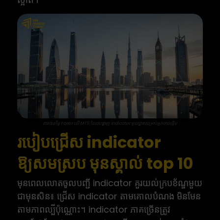
តារាងតម្លៃ Forex លើ MT5 ដែលបង្ហាញ indicator មូលដ្ឋានសម្រាប់អ្នកចាប់ផ្តើម
របៀបជ្រើស indicator
ឱ្យសមស្រប មុនស្គាល់ top 10
មុនពេលលោតចូលបញ្ជី indicator គួរយល់ក្របខ័ណ្ឌមួយ
ជាមុនសិន៖ ជ្រើស indicator តាមគោលបំណង មិនមែន
តាមភាពល្បីប៉ុណ្ណោះ។ indicator ភាគច្រើនត្រូវ