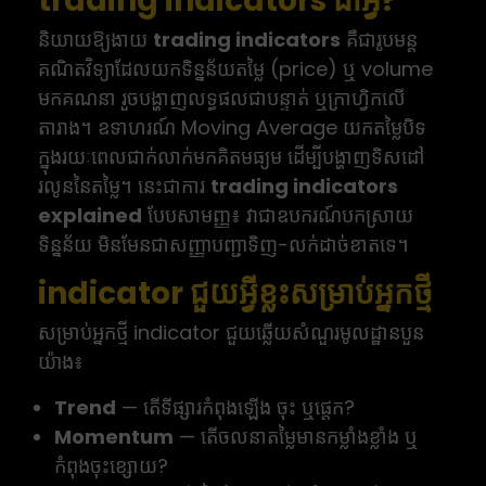
trading indicators ជាអ្វី?
និយាយឱ្យងាយ
trading indicators
គឺជារូបមន្ត
គណិតវិទ្យាដែលយកទិន្នន័យតម្លៃ (price) ឬ volume
មកគណនា រួចបង្ហាញលទ្ធផលជាបន្ទាត់ ឬក្រាហ្វិកលើ
តារាង។ ឧទាហរណ៍ Moving Average យកតម្លៃបិទ
ក្នុងរយៈពេលជាក់លាក់មកគិតមធ្យម ដើម្បីបង្ហាញទិសដៅ
រលូននៃតម្លៃ។ នេះជាការ
trading indicators
explained
បែបសាមញ្ញ៖ វាជាឧបករណ៍បកស្រាយ
ទិន្នន័យ មិនមែនជាសញ្ញាបញ្ជាទិញ-លក់ដាច់ខាតទេ។
indicator ជួយអ្វីខ្លះសម្រាប់អ្នកថ្មី
សម្រាប់អ្នកថ្មី indicator ជួយឆ្លើយសំណួរមូលដ្ឋានបួន
យ៉ាង៖
Trend
— តើទីផ្សារកំពុងឡើង ចុះ ឬផ្ដេក?
Momentum
— តើចលនាតម្លៃមានកម្លាំងខ្លាំង ឬ
កំពុងចុះខ្សោយ?