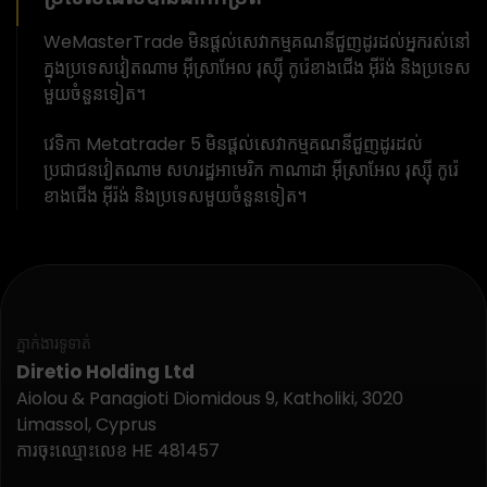
WeMasterTrade មិនផ្តល់សេវាកម្មគណនីជួញដូរដល់អ្នករស់នៅ
ក្នុងប្រទេសវៀតណាម អ៊ីស្រាអែល រុស្ស៊ី កូរ៉េខាងជើង អ៊ីរ៉ង់ និងប្រទេស
មួយចំនួនទៀត។
វេទិកា Metatrader 5 មិនផ្តល់សេវាកម្មគណនីជួញដូរដល់
ប្រជាជនវៀតណាម សហរដ្ឋអាមេរិក កាណាដា អ៊ីស្រាអែល រុស្ស៊ី កូរ៉េ
ខាងជើង អ៊ីរ៉ង់ និងប្រទេសមួយចំនួនទៀត។
ភ្នាក់ងារទូទាត់
Diretio Holding Ltd
Aiolou & Panagioti Diomidous 9, Katholiki, 3020
Limassol, Cyprus
ការចុះឈ្មោះលេខ HE 481457