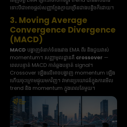
ទោះបីជាអាចផ្តល់សញ្ញាក្លែងក្លាយច្រើនជាងបន្តិចក៏ដោយ។
3. Moving Average
Convergence Divergence
(MACD)
MACD
បង្ហាញទំនាក់ទំនងរវាង EMA ពីរ និងជួយវាស់
momentum។ សញ្ញាមូលដ្ឋានគឺ
crossover
—
ពេលបន្ទាត់ MACD កាត់ឆ្លងបន្ទាត់ signal។
Crossover ឡើងលើអាចបង្ហាញ momentum ឡើង
ហើយចុះក្រោមផ្ទុយមកវិញ។ វាមានប្រយោជន៍ក្នុងការមើល
trend និង momentum ក្នុងពេលតែមួយ។