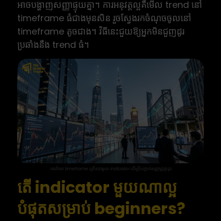
អាចបង្ហាញសញ្ញាផ្ទុយគ្នា។ ការអនុវត្តល្អគឺមើល trend នៅ
timeframe ធំជាងមុនសិន រួចស្វែងរកចំណុចចូលនៅ
timeframe តូចជាង។ វិធីនេះជួយឱ្យអ្នកមិនជួញដូរ
ប្រឆាំងនឹង trend ធំ។
ការវិភាគ timeframe ច្រើនជាមួយ indicator ដើម្បីបញ្ជាក់សញ្ញាជួញដូរ
តើ indicator មួយណាល្អ
បំផុតសម្រាប់ beginners?