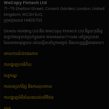
WeCopy Fintech Ltd
71–75 Shelton Street, Covent Garden, London, United
Kingdom, WC2H 9JQ
ក្រុមហ៊ុនលេខ 14905703
Diretio Holding Ltd និង WeCopy Fintech Ltd នីមួយៗដើរតួ
ជាភ្នាក់ងារទូទាត់ប្រាក់ក្នុងនាម WeMasterTrade នៅក្នុងប្រទេស
ដែលអាចអនុវត្តបាន ដោយស្ថិតនៅក្រោមច្បាប់ និងបទប្បញ្ញត្តិជាធរមាន។
គោលការណ៍ឯកជនភាព
ការបង្ហាញហានិភ័យ
លក្ខខណ្ឌ
ការសងប្រាក់វិញ និងការលុបចោល
ការបង្ហាញអំពីសំណងរបស់អតិថិជន
AML