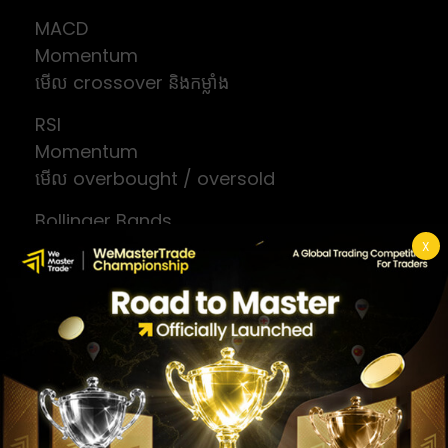
MACD
Momentum
មើល crossover និងកម្លាំង
RSI
Momentum
មើល overbought / oversold
Bollinger Bands
Volatility
X
មើល band squeeze និងពង្រីក
ATR
Volatility
គ្រប់គ្រង risk និង stop loss
ការកំណត់តារាង MT5 ឱ្យស្អាត និង