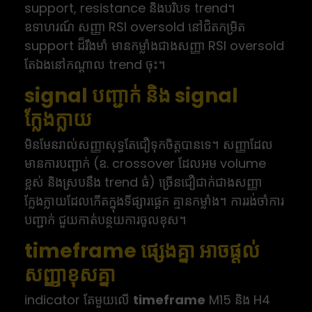
support, resistance និងបរិបទ trend។
ឧទាហរណ៍ សញ្ញា RSI oversold នៅជិតកម្រិត
support ដ៏រឹងមាំ មានកម្លាំងជាងសញ្ញា RSI oversold
តែឯងនៅកណ្ដាល trend ចុះ។
signal បញ្ជាក់ និង signal
ក្លែងក្លាយ
មិនមែនរាល់សញ្ញាសុទ្ធតែជឿទុកចិត្តបានទេ។ សញ្ញាដែល
មានការបញ្ជាក់ (ឧ. crossover ដែលអម volume
ខ្ពស់ និងស្របនឹង trend ធំ) ច្រើនជឿជាក់ជាងសញ្ញា
ក្លែងក្លាយដែលកើតក្នុងទីផ្សារផ្ដេក គ្មានកម្លាំង។ ការរង់ចាំការ
បញ្ជាក់ ជួយកាត់បន្ថយការចូលខុស។
timeframe ផ្សេងគ្នា អាចផ្តល់
សញ្ញាខុសគ្នា
indicator តែមួយលើ
timeframe
M15 និង H4