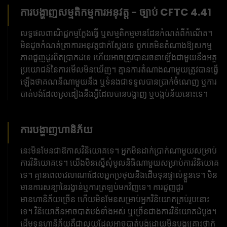
ការបង្ហាញសម្មតិកម្មការអនុវត្ត - ច្បាប់ CFTC 4.41
លទ្ធផលពាណិជ្ជកម្មក្លែងធ្វើ ឬសម្មតិកម្មមានដែនកំណត់ពីកំណើត។
មិនដូចកំណត់ត្រាការអនុវត្តជាក់ស្តែងទេ ពួកគេមិនតំណាងឱ្យសកម្ម
ភាពជួញដូរពិតប្រាកដទេ ហើយអាចត្រូវបានរចនាឡើងជាមួយនឹងអត្ថ
ប្រយោជន៍នៃការមើលមិនឃើញ។ គ្មានការតំណាងណាមួយត្រូវបានធ្វើ
ឡើងថាគណនីណាមួយនឹង ឬទំនងជាទទួលបានប្រាក់ចំណេញ ឬការ
បាត់បង់ដែលស្រដៀងនឹងអ្វីដែលបានបង្ហាញ ឬបង្កប់ន័យនោះទេ។
ការបង្ហាញហានិភ័យ
នេះមិនមែនជាឱកាសវិនិយោគទេ។ អ្នកមិនដាក់ប្រាក់ណាមួយសម្រាប់
ការវិនិយោគទេ។ យើងមិនស្នើសុំមូលនិធិណាមួយសម្រាប់ការវិនិយោគ
ទេ។ គ្មានពេលវេលាណាដែលអ្នកប្រថុយនឹងដើមទុនផ្ទាល់ខ្លួនទេ។ មិន
មានការសន្យានៃរង្វាន់ឬការត្រឡប់មកវិញទេ។ ការជួញដូរ
មានហានិភ័យច្រើន ហើយមិនមែនសម្រាប់អ្នកវិនិយោគគ្រប់រូបនោះ
ទេ។ វិនិយោគិនអាចបាត់បង់ទាំងអស់ ឬច្រើនជាងការវិនិយោគដំបូង។
ដើមទុនហានិភ័យគឺជាលុយដែលអាចបាត់បង់ដោយមិនបង្កគ្រោះថ្នាក់