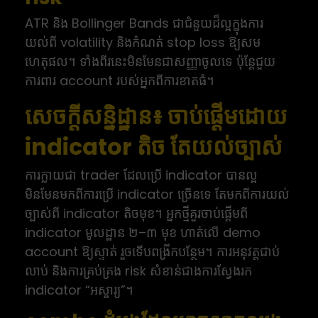
ATR និង Bollinger Bands ជាជំនួយដ៏ល្អក្នុងការ
យល់ពី volatility និងកំណត់ stop loss ឱ្យសម
ហេតុផល។ ទាំងពីរនេះមិនមែនជាសញ្ញាចូលទេ ប៉ុន្តែជួយ
ការពារ account របស់អ្នកពីការខាតធំ។
សេចក្តីសន្និដ្ឋាន៖ ចាប់ផ្តើមដោយ
indicator តិច តែយល់ច្បាស់
ការក្លាយជា trader ដែលប្រើ indicator បានល្អ
មិនមែនមកពីការប្រើ indicator ច្រើនទេ តែមកពីការយល់
ច្បាស់ពី indicator តិចមុខ។ អ្នកថ្មីគួរចាប់ផ្តើមពី
indicator មូលដ្ឋាន ២–៣ មុខ ហាត់លើ demo
account ឱ្យស្ទាត់ រួចទើបពង្រីកបន្ថែម។ ការអនុវត្តជាប់
លាប់ និងការគ្រប់គ្រង risk សំខាន់ជាងការស្វែងរក
indicator “អស្ចារ្យ”។