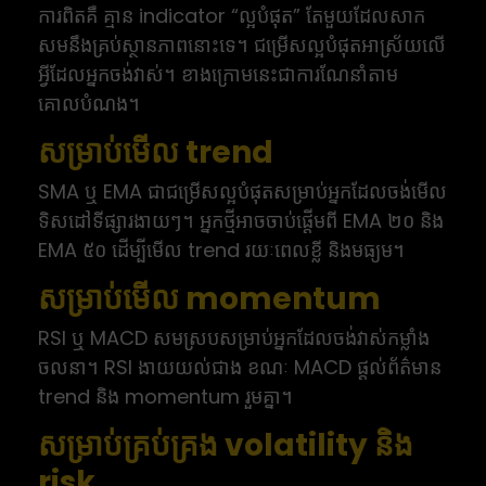
ការពិតគឺ គ្មាន indicator “ល្អបំផុត” តែមួយដែលសាក
សមនឹងគ្រប់ស្ថានភាពនោះទេ។ ជម្រើសល្អបំផុតអាស្រ័យលើ
អ្វីដែលអ្នកចង់វាស់។ ខាងក្រោមនេះជាការណែនាំតាម
គោលបំណង។
សម្រាប់មើល trend
SMA ឬ EMA ជាជម្រើសល្អបំផុតសម្រាប់អ្នកដែលចង់មើល
ទិសដៅទីផ្សារងាយៗ។ អ្នកថ្មីអាចចាប់ផ្តើមពី EMA ២០ និង
EMA ៥០ ដើម្បីមើល trend រយៈពេលខ្លី និងមធ្យម។
សម្រាប់មើល momentum
RSI ឬ MACD សមស្របសម្រាប់អ្នកដែលចង់វាស់កម្លាំង
ចលនា។ RSI ងាយយល់ជាង ខណៈ MACD ផ្តល់ព័ត៌មាន
trend និង momentum រួមគ្នា។
សម្រាប់គ្រប់គ្រង volatility និង
risk