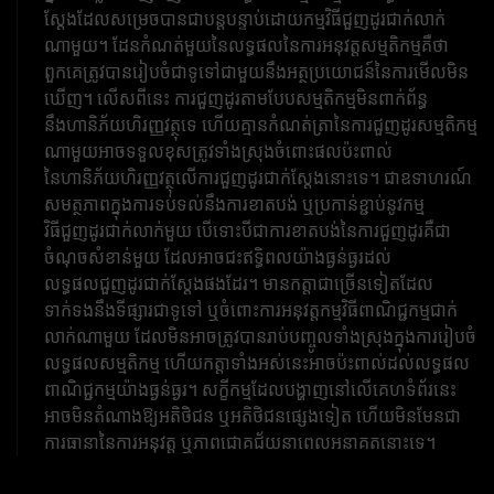
ស្តែងដែលសម្រេចបានជាបន្តបន្ទាប់ដោយកម្មវិធីជួញដូរជាក់លាក់
ណាមួយ។ ដែនកំណត់មួយនៃលទ្ធផលនៃការអនុវត្តសម្មតិកម្មគឺថា
ពួកគេត្រូវបានរៀបចំជាទូទៅជាមួយនឹងអត្ថប្រយោជន៍នៃការមើលមិន
ឃើញ។ លើសពីនេះ ការជួញដូរតាមបែបសម្មតិកម្មមិនពាក់ព័ន្ធ
នឹងហានិភ័យហិរញ្ញវត្ថុទេ ហើយគ្មានកំណត់ត្រានៃការជួញដូរសម្មតិកម្ម
ណាមួយអាចទទួលខុសត្រូវទាំងស្រុងចំពោះផលប៉ះពាល់
នៃហានិភ័យហិរញ្ញវត្ថុលើការជួញដូរជាក់ស្តែងនោះទេ។ ជាឧទាហរណ៍
សមត្ថភាពក្នុងការទប់ទល់នឹងការខាតបង់ ឬប្រកាន់ខ្ជាប់នូវកម្ម
វិធីជួញដូរជាក់លាក់មួយ បើទោះបីជាការខាតបង់នៃការជួញដូរគឺជា
ចំណុចសំខាន់មួយ ដែលអាចជះឥទ្ធិពលយ៉ាងធ្ងន់ធ្ងរដល់
លទ្ធផលជួញដូរជាក់ស្តែងផងដែរ។ មានកត្តាជាច្រើនទៀតដែល
ទាក់ទងនឹងទីផ្សារជាទូទៅ ឬចំពោះការអនុវត្តកម្មវិធីពាណិជ្ជកម្មជាក់
លាក់ណាមួយ ដែលមិនអាចត្រូវបានរាប់បញ្ចូលទាំងស្រុងក្នុងការរៀបចំ
លទ្ធផលសម្មតិកម្ម ហើយកត្តាទាំងអស់នេះអាចប៉ះពាល់ដល់លទ្ធផល
ពាណិជ្ជកម្មយ៉ាងធ្ងន់ធ្ងរ។ សក្ខីកម្មដែលបង្ហាញនៅលើគេហទំព័រនេះ
អាចមិនតំណាងឱ្យអតិថិជន ឬអតិថិជនផ្សេងទៀត ហើយមិនមែនជា
ការធានានៃការអនុវត្ត ឬភាពជោគជ័យនាពេលអនាគតនោះទេ។