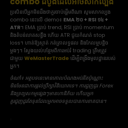
combo ដំបូងដែលអាចសាកល្បង
ប្រសិនបើអ្នកមិនដឹងថាគួរចាប់ផ្តើមពីណា សូមសាកល្បង
combo នេះលើ demo៖
EMA ២០ + RSI ១៤ +
ATR
។ EMA ប្រាប់ trend, RSI ប្រាប់ momentum
និងតំបន់លាតសន្ធឹង ហើយ ATR ជួយកំណត់ stop
loss។ ហាត់ឱ្យស្ទាត់ កត់ត្រាលទ្ធផល និងកែលម្អបន្តិច
ម្តងៗ។ ស្វែងយល់បន្ថែមពីការអប់រំ trading ត្រឹមត្រូវ
ជាមួយ
WeMasterTrade
ដើម្បីពង្រឹងមូលដ្ឋានរបស់
អ្នក។
ចំណាំ៖ អត្ថបទនេះមានគោលបំណងអប់រំតែប៉ុណ្ណោះ
មិនមែនជាការផ្តល់ប្រឹក្សាវិនិយោគទេ។ ការជួញដូរ Forex
និងទ្រព្យសកម្មផ្សេងៗមានហានិភ័យ ហើយអ្នក
គួរជួញដូរតែទុនដែលអ្នកអាចទទួលបានការខាតបាន។