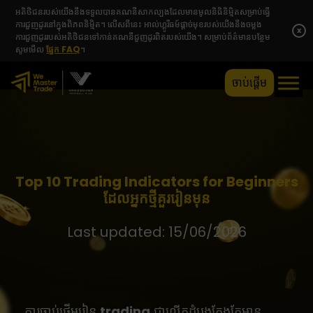
អតិថិជនរបស់យើងនឹងទទួលបានគណនីសាកល្បងដែលមានមូលនិធិនិម្មិតសម្រាប់ធ្វើ
ការជួញដូរនៅក្នុងពិភពនិម្មិត។ លើសពីនេះ អាល់ហ្គូរីធម៍ផ្តាច់មុខរបស់យើងនឹងចម្លង
x
ការជួញដូររបស់អតិថិជនទៅកាន់គណនីជួញដូរពិតរបស់យើង។ សម្រាប់ព័ត៌មានបន្ថែម
សូមមើល
ផ្នែក FAQ
។
ចាប់ផ្តើម
Top 10 Trading Indicators for Beginners
ដែលអ្នកថ្មីគួររៀនមុន
Last updated: 15/06/2026
ការចាប់ផ្តើមរៀន
trading
ជាលើកដំបូងតែងតែមាន