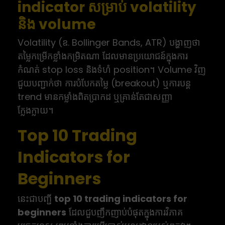
indicator សម្រាប់ volatility
និង volume
Volatility (ឧ. Bollinger Bands, ATR) បង្ហាញថា
តម្លៃកម្រើកខ្លាំងកម្រិតណា ដែលមានប្រយោជន៍ក្នុងការ
កំណត់ stop loss និងទំហំ position។ Volume វិញ
ជួយបញ្ជាក់ថា ការបំបែកតម្លៃ (breakout) ឬការបន្ត
trend មានកម្លាំងពិតប្រាកដ ឬគ្រាន់តែជាសញ្ញា
ក្លែងក្លាយ។
Top 10 Trading
Indicators for
Beginners
នេះជាបញ្ជី
top 10 trading indicators for
beginners
ដែលជួបញឹកញាប់បំផុតក្នុងការវិភាគ