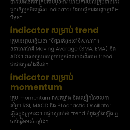
បានបែងចែកជាក្រុមតាមមុខងារ ហើយការយល់ក្រុមទាំងនេះ
ជួយឱ្យអ្នកមិនជ្រើស indicator ដែលធ្វើការងារដូចគ្នាពីរ-
បីមុខ។
indicator សម្រាប់ trend
ក្រុមនេះជួយឆ្លើយថា “ទីផ្សារកំពុងទៅទិសណា”។
ឧទាហរណ៍គឺ Moving Average (SMA, EMA) និង
ADX។ វាសមស្របសម្រាប់អ្នកដែលចង់ដើរតាម trend
ជាជាងប្រឆាំងនឹងវា។
indicator សម្រាប់
momentum
ក្រុម momentum វាស់កម្លាំង និងល្បឿននៃចលនា
តម្លៃ។ RSI, MACD និង Stochastic Oscillator
ស្ថិតក្នុងក្រុមនេះ។ វាជួយប្រាប់ថា trend កំពុងខ្លាំងឡើង ឬ
ចាប់ផ្តើមអស់កម្លាំង។