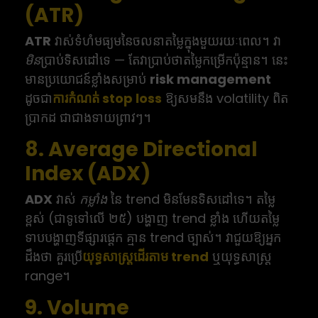
(ATR)
ATR
វាស់ទំហំមធ្យមនៃចលនាតម្លៃក្នុងមួយរយៈពេល។ វា
មិន
ប្រាប់ទិសដៅទេ — តែវាប្រាប់ថាតម្លៃកម្រើកប៉ុន្មាន។ នេះ
មានប្រយោជន៍ខ្លាំងសម្រាប់
risk management
ដូចជា
ការកំណត់ stop loss
ឱ្យសមនឹង volatility ពិត
ប្រាកដ ជាជាងទាយព្រាវៗ។
8. Average Directional
Index (ADX)
ADX
វាស់
កម្លាំង
នៃ trend មិនមែនទិសដៅទេ។ តម្លៃ
ខ្ពស់ (ជាទូទៅលើ ២៥) បង្ហាញ trend ខ្លាំង ហើយតម្លៃ
ទាបបង្ហាញទីផ្សារផ្ដេក គ្មាន trend ច្បាស់។ វាជួយឱ្យអ្នក
ដឹងថា គួរប្រើ
យុទ្ធសាស្ត្រដើរតាម trend
ឬយុទ្ធសាស្ត្រ
range។
9. Volume