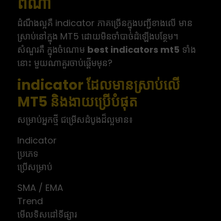
ពីណា
ដំណឹងល្អគឺ indicator ភាគច្រើនក្នុងបញ្ជីខាងលើ មាន
ស្រាប់នៅក្នុង MT5 ដោយមិនចាំបាច់ដំឡើងបន្ថែម។
សំណួរគឺ ក្នុងចំណោម
best indicators mt5
ទាំង
នោះ មួយណាគួរចាប់ផ្តើមមុន?
indicator ដែលមានស្រាប់លើ
MT5 និងងាយប្រើបំផុត
សម្រាប់អ្នកថ្មី ជម្រើសដំបូងដ៏ល្អមាន៖
Indicator
ប្រភេទ
ប្រើសម្រាប់
SMA / EMA
Trend
មើលទិសដៅទីផ្សារ