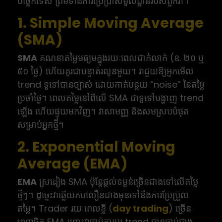
បច្ចេកទេស ព្រមទាំងការប្រើប្រាស់មូលដ្ឋានរបស់ពួកវា។
1. Simple Moving Average
(SMA)
SMA
គណនាតម្លៃមធ្យមក្នុងរយៈពេលជាក់លាក់ (ឧ. ២០ ឬ
៥០ ថ្ងៃ) ហើយគូរជាបន្ទាត់រលូនមួយ។ វាជួយឱ្យអ្នកមើល
trend ទូទៅបានច្បាស់ ដោយកាត់បន្ថយ “noise” នៃតម្លៃ
ប្រចាំថ្ងៃ។ ពេលតម្លៃនៅពីលើ SMA ជាទូទៅបង្ហាញ trend
ឡើង ហើយផ្ទុយមកវិញ។ វាសាមញ្ញ និងសមស្របបំផុត
សម្រាប់អ្នកថ្មី។
2. Exponential Moving
Average (EMA)
EMA
ស្រដៀង SMA ប៉ុន្តែផ្តល់ទម្ងន់ច្រើនជាងទៅលើតម្លៃ
ថ្មីៗ។ ដូច្នេះវាឆ្លើយតបលឿនជាងមុនទៅនឹងការប្រែប្រួល
តម្លៃ។ Trader រយៈពេលខ្លី (
day trading
) ច្រើន
ពេញចិត្ត EMA ព្រោះវាចាប់ការប្តូរ trend បានឆាប់ជាង