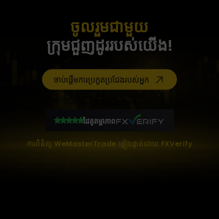
ចូលរួមជាមួយ
ក្រុមជួញដូររបស់យើង!
ចាប់ផ្តើមការប្រកួតប្រជែងរបស់អ្នក
ដៃគូតម្លាភាព
ការពិនិត្យ WeMasterTrade ផ្ទៀងផ្ទាត់ដោយ FXVerify