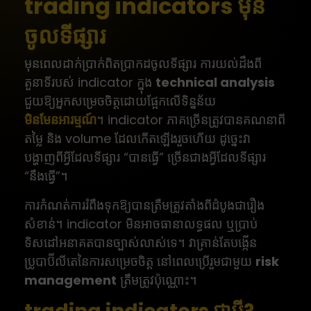
trading indicators មុន
ចូលទីផ្សារ
មុនពេលដាក់ប្រាក់ពិតប្រាកដចូលទីផ្សារ ការយល់ដឹងពី
តួនាទីរបស់ indicator ក្នុង
technical analysis
ជួយឱ្យអ្នកសម្រេចចិត្តដោយផ្អែកលើទិន្នន័យ
មិនមែនអារម្មណ៍
។ indicator ភាគច្រើនត្រូវបានគណនាពី
តម្លៃ និង volume ដែលកើតឡើងរួចហើយ ដូច្នេះវា
បង្ហាញពីអ្វីដែលទីផ្សារ “បានធ្វើ” ច្រើនជាងអ្វីដែលទីផ្សារ
“នឹងធ្វើ”។
ការកំណត់ការរំពឹងទុកឱ្យបានត្រឹមត្រូវតាំងពីដំបូងជារឿង
សំខាន់។ indicator មិនអាចធានាលទ្ធផល ឬប្រាប់
ទិសដៅអនាគតបានច្បាស់លាស់ទេ។ វាគ្រាន់តែបង្កើន
ប្រូបាប៊ីលីតេនៃការសម្រេចចិត្ត នៅពេលប្រើរួមជាមួយ
risk
management
ត្រឹមត្រូវប៉ុណ្ណោះ។