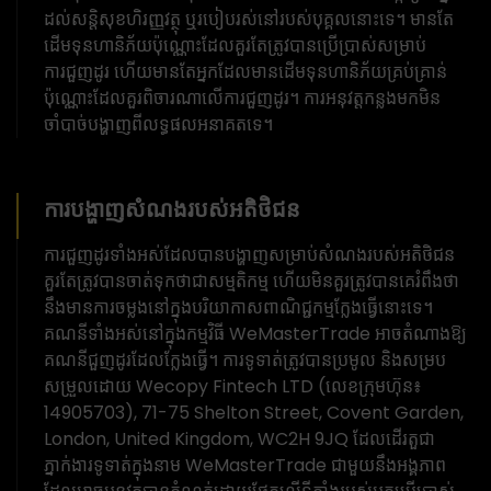
ដល់សន្តិសុខហិរញ្ញវត្ថុ ឬរបៀបរស់នៅរបស់បុគ្គលនោះទេ។ មានតែ
ដើមទុនហានិភ័យប៉ុណ្ណោះដែលគួរតែត្រូវបានប្រើប្រាស់សម្រាប់
ការជួញដូរ ហើយមានតែអ្នកដែលមានដើមទុនហានិភ័យគ្រប់គ្រាន់
ប៉ុណ្ណោះដែលគួរពិចារណាលើការជួញដូរ។ ការ​អនុវត្ត​កន្លង​មក​មិន​
ចាំបាច់​បង្ហាញ​ពី​លទ្ធផល​អនាគត​ទេ។
ការបង្ហាញសំណងរបស់អតិថិជន
ការជួញដូរទាំងអស់ដែលបានបង្ហាញសម្រាប់សំណងរបស់អតិថិជន
គួរតែត្រូវបានចាត់ទុកថាជាសម្មតិកម្ម ហើយមិនគួរត្រូវបានគេរំពឹងថា
នឹងមានការចម្លងនៅក្នុងបរិយាកាសពាណិជ្ជកម្មក្លែងធ្វើនោះទេ។
គណនីទាំងអស់នៅក្នុងកម្មវិធី WeMasterTrade អាចតំណាងឱ្យ
គណនីជួញដូរដែលក្លែងធ្វើ។ ការទូទាត់ត្រូវបានប្រមូល និងសម្រប
សម្រួលដោយ Wecopy Fintech LTD (លេខក្រុមហ៊ុន៖
14905703), 71-75 Shelton Street, Covent Garden,
London, United Kingdom, WC2H 9JQ ដែលដើរតួជា
ភ្នាក់ងារទូទាត់ក្នុងនាម WeMasterTrade ជាមួយនឹងអង្គភាព