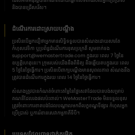
ដែលអាចអនុវត្តបានកំណត់ដោយផ្អែកលើទីតាំងរបស់អ្នកប្រើប្រាស់
និងបានជ្រើសរើស។
ដំណើរការដោះស្រាយបណ្តឹង
ប្រសិនបើអ្នកជឿថាអ្នកមានសិទ្ធិទទួលបានសំណងដោយសារតែ
កំហុសវេទិកា ឬប្រព័ន្ធដំណើរការខុសប្រក្រតី សូមទាក់ទង
support@wemastertrade.com ក្នុងរយៈពេល 7 ថ្ងៃនៃ
ឧប្បត្តិហេតុនេះ។ ក្រុមរបស់យើងនឹងពិនិត្យ និងឆ្លើយតបក្នុងរយៈពេល
5 ថ្ងៃនៃថ្ងៃធ្វើការ។ ប្រសិនបើពាក្យបណ្តឹងមានសុពលភាព សំណងនឹង
ត្រូវបានដំណើរការក្នុងរយៈពេល 14 ថ្ងៃនៃថ្ងៃធ្វើការ។
សំណងត្រូវបានកំណត់ចំពោះតម្លៃនៃថ្លៃសេវាដែលបានបង់សម្រាប់
គណនីដែលរងផលប៉ះពាល់។ WeMasterTrade មិនទទួលខុស
ត្រូវចំពោះការខាតបង់ដែលបណ្តាលមកពីលក្ខខណ្ឌទីផ្សារ កំហុសអ្នក
ប្រើប្រាស់ ឬការរំខានសេវាកម្មភាគីទីបី។
ប្រទេសដែលបានដាក់កម្រិត