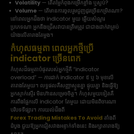
Volatility
— តើតម្លៃកំពុងកម្រើកខ្លាំង ឬស្ងប់?
Volume
— តើមានការចូលរួមជួញដូរច្រើនកម្រិតណា?
នៅពេលអ្នកដឹងថា indicator មួយ ឆ្លើយសំណួរ
ប្រភេទណា អ្នកនឹងជ្រើសវាបានត្រឹមត្រូវ ជាជាងដាក់វាគ្រប់
យ៉ាងលើតារាងតែម្ដង។
កំហុសធម្មតា ពេលអ្នកថ្មីប្រើ
indicator ច្រើនពេក
កំហុសដ៏ធម្មតាបំផុតរបស់អ្នកថ្មីគឺ “indicator
overload” — ការដាក់ indicator ៥ ឬ ៦ មុខលើ
តារាងតែមួយ។ លទ្ធផលគឺសញ្ញាស្ទួនគ្នា ផ្ទុយគ្នា និងធ្វើឱ្យ
អ្នកស្ទាក់ស្ទើរ មិនហ៊ានសម្រេចចិត្ត។ កំហុសមួយទៀតគឺ
ការពឹងផ្អែកលើ indicator តែមួយ ដោយមិនពិចារណា
បរិបទទីផ្សារ។ ការយល់ដឹងពី
Forex Trading Mistakes To Avoid
តាំងពី
ដំបូង ជួយឱ្យអ្នកជៀសវាងអន្ទាក់ទាំងនេះ និងរក្សាតារាងឱ្យ
ស្អាត។