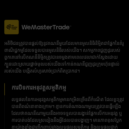
អតិថិជនត្រូវបានផ្តល់ឱ្យនូវគណនីមួយដែលមានមូលនិធិនិម្មិតជាផ្នែកនៃគំរូ
ពាណិជ្ជកម្មដែលទទួលបានមូលនិធិរបស់យើង។ សកម្មភាពជួញដូររបស់
ពួកគេនៅលើគណនីនិម្មិតត្រូវបានចម្លងតាមពេលវេលាជាក់ស្តែងដោយ
ក្បួនដោះស្រាយផ្តាច់មុខរបស់យើងទៅកាន់គណនីជួញដូរក្រុមហ៊ុនផ្ទាល់
របស់យើង បង្កើតលំហូរសាច់ប្រាក់ពិតប្រាកដ។
ការបិទការអនុវត្តសម្មតិកម្ម
លទ្ធផល​នៃ​ការ​អនុវត្ត​សម្មតិកម្ម​មាន​កម្រិត​ច្រើន​ពី​កំណើត ដែល​ខ្លះ​ត្រូវ​
បាន​ពិពណ៌នា​ខាងក្រោម។ គ្មានការតំណាងណាមួយត្រូវបានធ្វើឡើង
ដែលថាគណនីណាមួយនឹងអាចទទួលបានរង្វាន់ផ្អែកលើការអនុវត្ត ឬ
ការបាត់បង់ដែលស្រដៀងនឹងអ្វីដែលបានបង្ហាញ។ មានភាពខុសប្លែក
គ្នាយ៉ាងខ្លាំងជាញឹកញាប់រវាងលទ្ធផលសម្មតិកម្ម និងលទ្ធផលជាក់