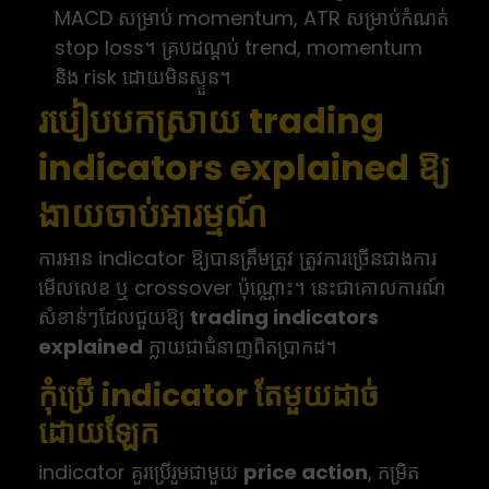
MACD សម្រាប់ momentum, ATR សម្រាប់កំណត់
stop loss។ គ្របដណ្ដប់ trend, momentum
និង risk ដោយមិនស្ទួន។
របៀបបកស្រាយ trading
indicators explained ឱ្យ
ងាយចាប់អារម្មណ៍
ការអាន indicator ឱ្យបានត្រឹមត្រូវ ត្រូវការច្រើនជាងការ
មើលលេខ ឬ crossover ប៉ុណ្ណោះ។ នេះជាគោលការណ៍
សំខាន់ៗដែលជួយឱ្យ
trading indicators
explained
ក្លាយជាជំនាញពិតប្រាកដ។
កុំប្រើ indicator តែមួយដាច់
ដោយឡែក
indicator គួរប្រើរួមជាមួយ
price action
, កម្រិត