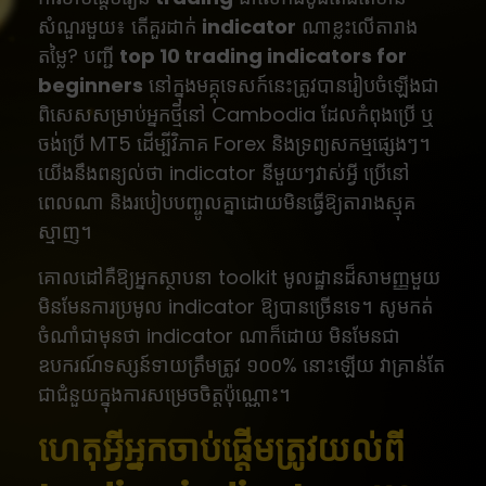
សំណួរមួយ៖ តើគួរដាក់
indicator
ណាខ្លះលើតារាង
តម្លៃ? បញ្ជី
top 10 trading indicators for
beginners
នៅក្នុងមគ្គុទេសក៍នេះត្រូវបានរៀបចំឡើងជា
ពិសេសសម្រាប់អ្នកថ្មីនៅ Cambodia ដែលកំពុងប្រើ ឬ
ចង់ប្រើ MT5 ដើម្បីវិភាគ Forex និងទ្រព្យសកម្មផ្សេងៗ។
យើងនឹងពន្យល់ថា indicator នីមួយៗវាស់អ្វី ប្រើនៅ
ពេលណា និងរបៀបបញ្ចូលគ្នាដោយមិនធ្វើឱ្យតារាងស្មុគ
ស្មាញ។
គោលដៅគឺឱ្យអ្នកស្ថាបនា toolkit មូលដ្ឋានដ៏សាមញ្ញមួយ
មិនមែនការប្រមូល indicator ឱ្យបានច្រើនទេ។ សូមកត់
ចំណាំជាមុនថា indicator ណាក៏ដោយ មិនមែនជា
ឧបករណ៍ទស្សន៍ទាយត្រឹមត្រូវ ១០០% នោះឡើយ វាគ្រាន់តែ
ជាជំនួយក្នុងការសម្រេចចិត្តប៉ុណ្ណោះ។
ហេតុអ្វីអ្នកចាប់ផ្តើមត្រូវយល់ពី