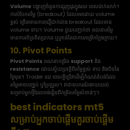
Volume
បង្ហាញចំនួនការជួញដូរក្នុងរយៈពេលជាក់លាក់។
ការបំបែកតម្លៃ (breakout) ដែលអមដោយ volume
ខ្ពស់ ច្រើនមានភាពជឿជាក់ជាង breakout ដែលមាន
volume ទាប។ Volume ជួយបញ្ជាក់ថា ចលនាតម្លៃ
មានការគាំទ្រពិតប្រាកដ ឬគ្រាន់តែជាការកម្រើកក្លែងក្លាយ។
10. Pivot Points
Pivot Points
គណនាកម្រិត
support
និង
resistance
ដោយស្វ័យប្រវត្តិពីតម្លៃខ្ពស់ ទាប និងបិទនៃ
ថ្ងៃមុន។ Trader រយៈពេលខ្លីប្រើវាដើម្បីកំណត់តំបន់ដែល
តម្លៃអាចបញ្ឈប់ ឬប្រែប្រួល។ វាជាឧបករណ៍ងាយយល់
សម្រាប់អ្នកថ្មីដែលចង់រៀនពីកម្រិតតម្លៃសំខាន់ៗ។
best indicators mt5
សម្រាប់អ្នកចាប់ផ្តើមគួរចាប់ផ្តើម