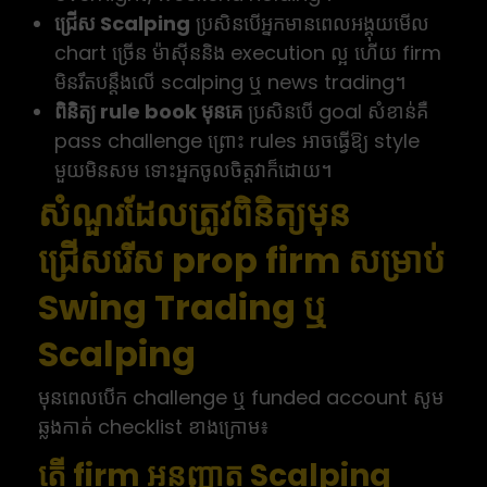
ជ្រើស Scalping
ប្រសិនបើអ្នកមានពេលអង្គុយមើល
chart ច្រើន ម៉ាស៊ីននិង execution ល្អ ហើយ firm
មិនរឹតបន្តឹងលើ scalping ឬ news trading។
ពិនិត្យ rule book មុនគេ
ប្រសិនបើ goal សំខាន់គឺ
pass challenge ព្រោះ rules អាចធ្វើឱ្យ style
មួយមិនសម ទោះអ្នកចូលចិត្តវាក៏ដោយ។
សំណួរដែលត្រូវពិនិត្យមុន
ជ្រើសរើស prop firm សម្រាប់
Swing Trading ឬ
Scalping
មុនពេលបើក challenge ឬ funded account សូម
ឆ្លងកាត់ checklist ខាងក្រោម៖
តើ firm អនុញ្ញាត Scalping