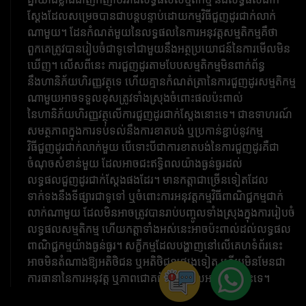
ស្តែងដែលសម្រេចបានជាបន្តបន្ទាប់ដោយកម្មវិធីជួញដូរជាក់លាក់
ណាមួយ។ ដែនកំណត់មួយនៃលទ្ធផលនៃការអនុវត្តសម្មតិកម្មគឺថា
ពួកគេត្រូវបានរៀបចំជាទូទៅជាមួយនឹងអត្ថប្រយោជន៍នៃការមើលមិន
ឃើញ។ លើសពីនេះ ការជួញដូរតាមបែបសម្មតិកម្មមិនពាក់ព័ន្ធ
នឹងហានិភ័យហិរញ្ញវត្ថុទេ ហើយគ្មានកំណត់ត្រានៃការជួញដូរសម្មតិកម្ម
ណាមួយអាចទទួលខុសត្រូវទាំងស្រុងចំពោះផលប៉ះពាល់
នៃហានិភ័យហិរញ្ញវត្ថុលើការជួញដូរជាក់ស្តែងនោះទេ។ ជាឧទាហរណ៍
សមត្ថភាពក្នុងការទប់ទល់នឹងការខាតបង់ ឬប្រកាន់ខ្ជាប់នូវកម្ម
វិធីជួញដូរជាក់លាក់មួយ បើទោះបីជាការខាតបង់នៃការជួញដូរគឺជា
ចំណុចសំខាន់មួយ ដែលអាចជះឥទ្ធិពលយ៉ាងធ្ងន់ធ្ងរដល់
លទ្ធផលជួញដូរជាក់ស្តែងផងដែរ។ មានកត្តាជាច្រើនទៀតដែល
ទាក់ទងនឹងទីផ្សារជាទូទៅ ឬចំពោះការអនុវត្តកម្មវិធីពាណិជ្ជកម្មជាក់
លាក់ណាមួយ ដែលមិនអាចត្រូវបានរាប់បញ្ចូលទាំងស្រុងក្នុងការរៀបចំ
លទ្ធផលសម្មតិកម្ម ហើយកត្តាទាំងអស់នេះអាចប៉ះពាល់ដល់លទ្ធផល
ពាណិជ្ជកម្មយ៉ាងធ្ងន់ធ្ងរ។ សក្ខីកម្មដែលបង្ហាញនៅលើគេហទំព័រនេះ
អាចមិនតំណាងឱ្យអតិថិជន ឬអតិថិជនផ្សេងទៀត ហើយមិនមែនជា
ការធានានៃការអនុវត្ត ឬភាពជោគជ័យនាពេលអនាគតនោះទេ។