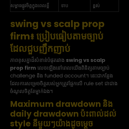
សម្ពាធផ្លូវចិត្តក្នុងពេលខ្លី
ទាប
ខ្ពស់
swing vs scalp prop
firm៖ ប្រៀបធៀបតាមច្បាប់
ដែលជួបញឹកញាប់
ភាពខុសគ្នាដ៏សំខាន់បំផុតរវាង
swing vs scalp
prop firm
លេចឡើងនៅពេលយើងពិនិត្យតាមច្បាប់
challenge និង funded account។ នេះជាកន្លែង
ដែលការសម្រេចចិត្តរបស់អ្នកត្រូវផ្អែកលើ rule set ជាជាង
ចំណូលចិត្តតែម្នាក់ឯង។
Maximum drawdown និង
daily drawdown ប៉ះពាល់ដល់
style នីមួយៗយ៉ាងដូចម្តេច