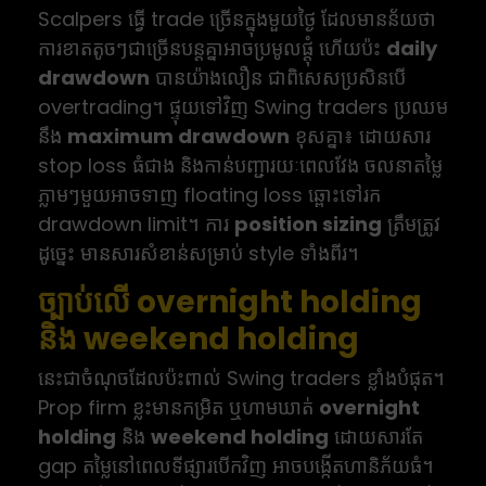
Scalpers ធ្វើ trade ច្រើនក្នុងមួយថ្ងៃ ដែលមានន័យថា
ការខាតតូចៗជាច្រើនបន្តគ្នាអាចប្រមូលផ្តុំ ហើយប៉ះ
daily
drawdown
បានយ៉ាងលឿន ជាពិសេសប្រសិនបើ
overtrading។ ផ្ទុយទៅវិញ Swing traders ប្រឈម
នឹង
maximum drawdown
ខុសគ្នា៖ ដោយសារ
stop loss ធំជាង និងកាន់បញ្ជារយៈពេលវែង ចលនាតម្លៃ
ភ្លាមៗមួយអាចទាញ floating loss ឆ្ពោះទៅរក
drawdown limit។ ការ
position sizing
ត្រឹមត្រូវ
ដូច្នេះ មានសារសំខាន់សម្រាប់ style ទាំងពីរ។
ច្បាប់លើ overnight holding
និង weekend holding
នេះជាចំណុចដែលប៉ះពាល់ Swing traders ខ្លាំងបំផុត។
Prop firm ខ្លះមានកម្រិត ឬហាមឃាត់
overnight
holding
និង
weekend holding
ដោយសារតែ
gap តម្លៃនៅពេលទីផ្សារបើកវិញ អាចបង្កើតហានិភ័យធំ។