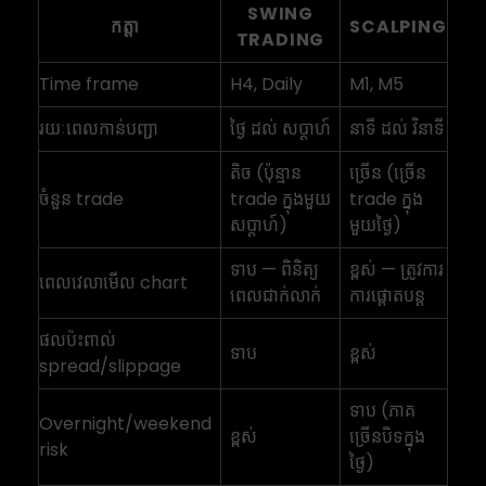
SWING
កត្តា
SCALPING
TRADING
Time frame
H4, Daily
M1, M5
រយៈពេលកាន់បញ្ជា
ថ្ងៃ ដល់ សប្តាហ៍
នាទី ដល់ វិនាទី
តិច (ប៉ុន្មាន
ច្រើន (ច្រើន
ចំនួន trade
trade ក្នុងមួយ
trade ក្នុង
សប្តាហ៍)
មួយថ្ងៃ)
ទាប — ពិនិត្យ
ខ្ពស់ — ត្រូវការ
ពេលវេលាមើល chart
ពេលជាក់លាក់
ការផ្តោតបន្ត
ផលប៉ះពាល់
ទាប
ខ្ពស់
spread/slippage
ទាប (ភាគ
Overnight/weekend
ខ្ពស់
ច្រើនបិទក្នុង
risk
ថ្ងៃ)