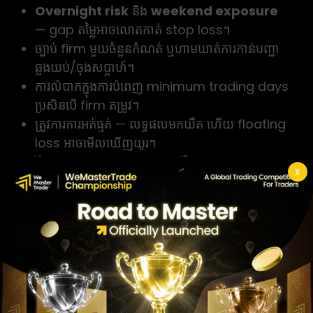
Overnight risk
និង
weekend exposure
— gap តម្លៃអាចលោតកាត់ stop loss។
ច្បាប់ firm មួយចំនួនកំណត់ ឬហាមឃាត់ការកាន់បញ្ជា
ឆ្លងយប់/ចុងសប្តាហ៍។
ការលំបាកក្នុងការបំពេញ minimum trading days
ប្រសិនបើ firm តម្រូវ។
ត្រូវការការអត់ធ្មត់ — លទ្ធផលមកយឺត ហើយ floating
loss អាចមើលឃើញយូរ។
តើអ្នកប្រភេទណាសមនឹង Swing
X
Trading ជាង
Swing trading ជាធម្មតាសមនឹងអ្នកដែលមានការងារ
ពេញម៉ោង មិនអាចមើល chart យូរ ចូលចិត្តការសម្រេច
ចិត្តដោយមានពេលគិត និងអាចគ្រប់គ្រងអារម្មណ៍នៅពេល
ឃើញ floating loss រយៈពេលច្រើនថ្ងៃ។ ប្រសិនបើអ្នក
មានចិត្តអត់ធ្មត់ និងចូលចិត្តការវិភាគ time frame ធំ
style នេះអាចសមនឹងអ្នក។