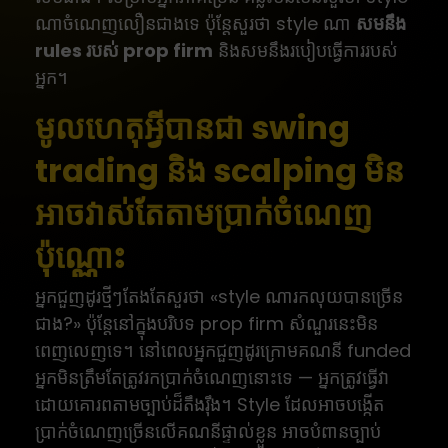
ណាចំណេញលឿនជាងទេ ប៉ុន្តែសួរថា style ណា
សមនឹង
rules របស់ prop firm
និងសមនឹងរបៀបធ្វើការរបស់
អ្នក។
មូលហេតុអ្វីបានជា swing
trading និង scalping មិន
អាចវាស់តែតាមប្រាក់ចំណេញ
ប៉ុណ្ណោះ
អ្នកជួញដូរថ្មីៗតែងតែសួរថា «style ណារកលុយបានច្រើន
ជាង?» ប៉ុន្តែនៅក្នុងបរិបទ prop firm សំណួរនេះមិន
ពេញលេញទេ។ នៅពេលអ្នកជួញដូរក្រោមគណនី funded
អ្នកមិនត្រឹមតែត្រូវរកប្រាក់ចំណេញនោះទេ — អ្នកត្រូវធ្វើវា
ដោយគោរពតាមច្បាប់ដ៏តឹងរ៉ឹង។ Style ដែលអាចបង្កើត
ប្រាក់ចំណេញច្រើនលើគណនីផ្ទាល់ខ្លួន អាចបំពានច្បាប់