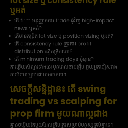
lot size ឬ consistency rule
ឬអត់
តើ firm អនុញ្ញាតការ trade ជុំវិញ high-impact
news ឬអត់?
តើមានកម្រិត lot size ឬ position sizing ឬអត់?
តើ consistency rule ត្រូវការ profit
distribution ស្មើកម្រិតណា?
តើ minimum trading days ប៉ុន្មាន?
ការឆ្លើយសំណួរទាំងនេះមុនពេលចាប់ផ្តើម ជួយអ្នកជៀសវាង
ការបំពានច្បាប់ដោយអចេតនា។
សេចក្តីសន្និដ្ឋាន៖ តើ swing
trading vs scalping for
prop firm មួយណាល្អជាង
គ្មានចម្លើយតែមួយដែលត្រឹមត្រូវសម្រាប់មនុស្សគ្រប់គ្នាទេ។