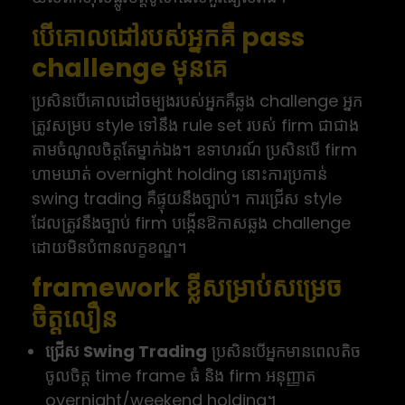
បើគោលដៅរបស់អ្នកគឺ pass
challenge មុនគេ
ប្រសិនបើគោលដៅចម្បងរបស់អ្នកគឺឆ្លង challenge អ្នក
ត្រូវសម្រប style ទៅនឹង rule set របស់ firm ជាជាង
តាមចំណូលចិត្តតែម្នាក់ឯង។ ឧទាហរណ៍ ប្រសិនបើ firm
ហាមឃាត់ overnight holding នោះការប្រកាន់
swing trading គឺផ្ទុយនឹងច្បាប់។ ការជ្រើស style
ដែលត្រូវនឹងច្បាប់ firm បង្កើនឱកាសឆ្លង challenge
ដោយមិនបំពានលក្ខខណ្ឌ។
framework ខ្លីសម្រាប់សម្រេច
ចិត្តលឿន
ជ្រើស Swing Trading
ប្រសិនបើអ្នកមានពេលតិច
ចូលចិត្ត time frame ធំ និង firm អនុញ្ញាត
overnight/weekend holding។