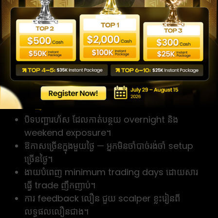
អត្ថប្រយោជន៍ និងគុណវិបត្តិរបស់
Scalping សម្រាប់ prop
firm
អ្វីដែលធ្វើឱ្យ Scalping គួរឱ្យចាប់
អារម្មណ៍
បិទបញ្ជារហ័ស ដែលកាត់បន្ថយ overnight និង
weekend exposure។
ឱកាសច្រើនក្នុងមួយថ្ងៃ — អ្នកមិនចាំបាច់រង់ចាំ setup
ច្រើនថ្ងៃ។
ងាយបំពេញ minimum trading days ដោយសារ
ធ្វើ trade ញឹកញាប់។
ការ feedback លឿន ជួយ scalper ខ្លះរៀនពី
លទ្ធផលលឿនជាង។