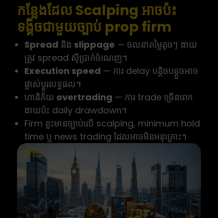
កន្លែងដែល Scalping អាចប៉ះ
ទង្គិចជាមួយច្បាប់ prop firm
Spread
និង
slippage
— ចលនាតម្លៃតូចៗ ងាយ
ត្រូវ spread ស៊ីប្រាក់ចំណេញ។
Execution speed
— ការ delay បន្តិចបន្តួចអាច
ផ្លាស់ប្តូរលទ្ធផល។
ហានិភ័យ
overtrading
— ការ trade ច្រើនពេក
ងាយប៉ះ daily drawdown។
Firm ខ្លះមានច្បាប់លើ scalping, minimum hold
time ឬ news trading ដែលអាចមិនអនុគ្រោះ។