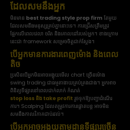
ដែលសមនឹងអ្នក
មិនមាន
best trading style prop firm
តែមួយ
ដែលសមនឹងមនុស្សគ្រប់គ្នានោះទេ។ ការជ្រើសត្រឹមត្រូវ
ផ្អែកលើពេលវេលា ចរិត និងគោលដៅរបស់អ្នក។ ខាងក្រោម
នេះជា framework សម្រេចចិត្តជាក់ស្តែង។
បើអ្នកមានការងារពេញម៉ោង និងពេល
តិច
ប្រសិនបើអ្នកមិនអាចអង្គុយមើល chart ច្រើនម៉ោង
swing trading ជាធម្មតាងាយគ្រប់គ្រងជាង។ អ្នកអាច
ពិនិត្យទីផ្សារនៅពេលជាក់លាក់ កំណត់
stop loss និង take profit
រួចទុកឱ្យបញ្ជាដំណើរ
ការ។ Scalping ដែលតម្រូវការការផ្តោតបន្ត អាចមិន
សមនឹងកាលវិភាគជាប់រវល់។
បើអ្នកអាចអង្គុយតាមដានទីផ្សារច្រើន