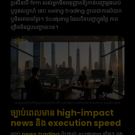
ប្រសិនបើ firm របស់អ្នកមិនអនុញ្ញាតឱ្យកាន់បញ្ជាឆ្លងយប់
ឬចុងសប្តាហ៍ នោះ swing trading ក្លាយជាការលំបាក
ឬមិនអាចទៅរួច។ Scalping ដែលបិទបញ្ជាក្នុងថ្ងៃ ភាគ
ច្រើនមិនជួបបញ្ហានេះទេ។
អ្នកជួញដូរកំពុងពិនិត្យច្បាប់ prop firm អំពី overnight holding និង drawdown មុនជ្រើស style
ច្បាប់ពេលមាន high-impact
news និង execution speed
ច្បាប់
news trading
ប៉ះពាល់ scalping ខ្លាំង។ ក្នុង