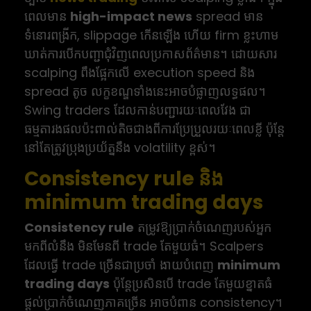
ពេលមាន
high-impact news
spread មាន
ទំនោរពង្រីក, slippage កើនឡើង ហើយ firm ខ្លះហាម
ឃាត់ការបើកបញ្ជាជុំវិញពេលប្រកាសព័ត៌មាន។ ដោយសារ
scalping ពឹងផ្អែកលើ execution speed និង
spread តូច លក្ខខណ្ឌទាំងនេះអាចបំផ្លាញលទ្ធផល។
Swing traders ដែលកាន់បញ្ជារយៈពេលវែង ជា
ធម្មតារងផលប៉ះពាល់តិចជាងពីការប្រែប្រួលរយៈពេលខ្លី ប៉ុន្តែ
នៅតែត្រូវប្រុងប្រយ័ត្ននឹង volatility ខ្ពស់។
Consistency rule និង
minimum trading days
Consistency rule
តម្រូវឱ្យប្រាក់ចំណេញរបស់អ្នក
មកពីលំនឹង មិនមែនពី trade តែមួយធំ។ Scalpers
ដែលធ្វើ trade ច្រើនជាប្រចាំ ងាយបំពេញ
minimum
trading days
ប៉ុន្តែប្រសិនបើ trade តែមួយខ្នាតធំ
ផ្តល់ប្រាក់ចំណេញភាគច្រើន អាចបំពាន consistency។