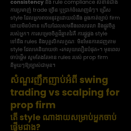
consistency
និង rule compliance សំខាន់ជាង
ការប្រមាញ់ trade ច្រើន ឬប្រាក់ចំណេញធំៗ។ ជ្រើស
style ដែលអ្នកអាចអនុវត្តដោយលំនឹង ឆ្លងកាត់ច្បាប់ firm
ដោយមិនបំពាន ហើយដែលសមនឹងពេលវេលា និងផ្លូវចិត្ត
របស់អ្នក។ ការសម្រេចចិត្តដ៏ឆ្លាតវៃគឺ ការផ្គូផ្គង style
ទៅនឹង rules និងបុគ្គលិកលក្ខណៈ មិនមែនការដេញតាម
style ដែលគេនិយាយថា «រកលុយលឿនបំផុត»។ មុនពេល
ចាប់ផ្តើម សូមតែងតែអាន rules របស់ prop firm
នីមួយៗឱ្យច្បាស់ជាមុន។
សំណួរញឹកញាប់អំពី swing
trading vs scalping for
prop firm
តើ style ណាងាយសម្រាប់អ្នកចាប់
ផ្តើមជាង?