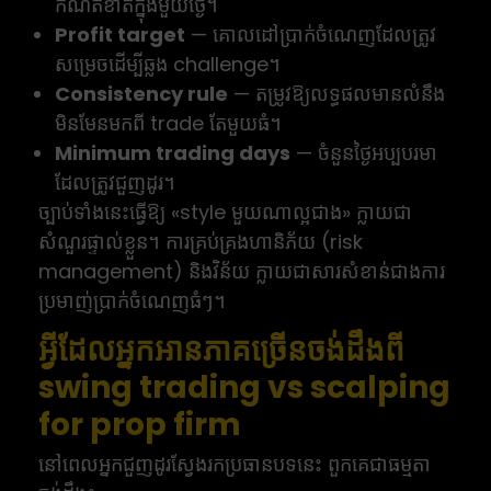
កំណត់ខាតក្នុងមួយថ្ងៃ។
Profit target
— គោលដៅប្រាក់ចំណេញដែលត្រូវ
សម្រេចដើម្បីឆ្លង challenge។
Consistency rule
— តម្រូវឱ្យលទ្ធផលមានលំនឹង
មិនមែនមកពី trade តែមួយធំ។
Minimum trading days
— ចំនួនថ្ងៃអប្បបរមា
ដែលត្រូវជួញដូរ។
ច្បាប់ទាំងនេះធ្វើឱ្យ «style មួយណាល្អជាង» ក្លាយជា
សំណួរផ្ទាល់ខ្លួន។ ការគ្រប់គ្រងហានិភ័យ (risk
management) និងវិន័យ ក្លាយជាសារសំខាន់ជាងការ
ប្រមាញ់ប្រាក់ចំណេញធំៗ។
អ្វីដែលអ្នកអានភាគច្រើនចង់ដឹងពី
swing trading vs scalping
for prop firm
នៅពេលអ្នកជួញដូរស្វែងរកប្រធានបទនេះ ពួកគេជាធម្មតា