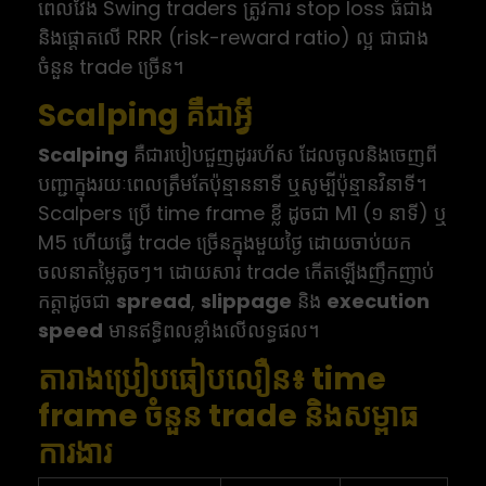
ពេលវែង Swing traders ត្រូវការ stop loss ធំជាង
និងផ្តោតលើ RRR (risk-reward ratio) ល្អ ជាជាង
ចំនួន trade ច្រើន។
Scalping គឺជាអ្វី
Scalping
គឺជារបៀបជួញដូររហ័ស ដែលចូលនិងចេញពី
បញ្ជាក្នុងរយៈពេលត្រឹមតែប៉ុន្មាននាទី ឬសូម្បីប៉ុន្មានវិនាទី។
Scalpers ប្រើ time frame ខ្លី ដូចជា M1 (១ នាទី) ឬ
M5 ហើយធ្វើ trade ច្រើនក្នុងមួយថ្ងៃ ដោយចាប់យក
ចលនាតម្លៃតូចៗ។ ដោយសារ trade កើតឡើងញឹកញាប់
កត្តាដូចជា
spread
,
slippage
និង
execution
speed
មានឥទ្ធិពលខ្លាំងលើលទ្ធផល។
តារាងប្រៀបធៀបលឿន៖ time
frame ចំនួន trade និងសម្ពាធ
ការងារ