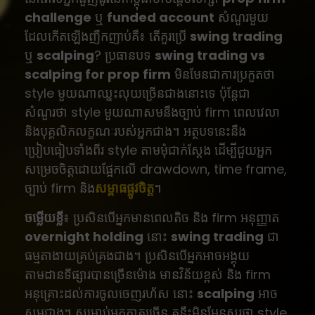
challenge
ឬ
funded account
សំណួរមួយ
ដែលកើតឡើងញឹកញាប់គឺ៖ តើគួរប្រើ
swing trading
ឬ
scalping
? ប្រធានបទ
swing trading vs
scalping for prop firm
មិនមែនជាការប្រកួតថា
style មួយណាឈ្នះលុយច្រើនជាងនោះទេ ប៉ុន្តែជា
សំណួរថា style មួយណាសមនឹងច្បាប់ firm ពេលវេលា
និងបុគ្គលិកលក្ខណៈរបស់អ្នកជាង។ អត្ថបទនេះនឹង
ប្រៀបធៀបទាំងពីរ style តាមមុំជាក់ស្តែង ដើម្បីជួយអ្នក
សម្រេចចិត្តដោយផ្អែកលើ drawdown, time frame,
ច្បាប់ firm និង
សម្ពាធផ្លូវចិត្ត
។
ចម្លើយខ្លី
៖ ប្រសិនបើអ្នកមានពេលតិច និង firm អនុញ្ញាត
overnight holding
នោះ
swing trading
ជា
ធម្មតាងាយគ្រប់គ្រងជាង។ ប្រសិនបើអ្នកអាចអង្គុយ
តាមដានទីផ្សារបានច្រើនម៉ោង មានវិន័យខ្ពស់ និង firm
អនុគ្រោះដល់ការចូលចេញរហ័ស នោះ
scalping
អាច
សមជាង។ សម្រាប់អ្នកភាគច្រើន គន្លឹះមិនមែនសួរថា style