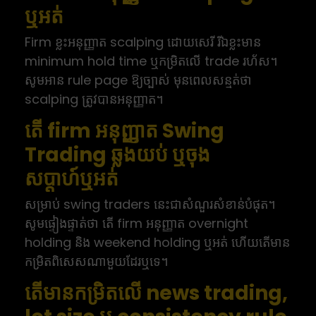
ឬអត់
Firm ខ្លះអនុញ្ញាត scalping ដោយសេរី រីឯខ្លះមាន
minimum hold time ឬកម្រិតលើ trade រហ័ស។
សូមអាន rule page ឱ្យច្បាស់ មុនពេលសន្មត់ថា
scalping ត្រូវបានអនុញ្ញាត។
តើ firm អនុញ្ញាត Swing
Trading ឆ្លងយប់ ឬចុង
សប្ដាហ៍ឬអត់
សម្រាប់ swing traders នេះជាសំណួរសំខាន់បំផុត។
សូមផ្ទៀងផ្ទាត់ថា តើ firm អនុញ្ញាត overnight
holding និង weekend holding ឬអត់ ហើយតើមាន
កម្រិតពិសេសណាមួយដែរឬទេ។
តើមានកម្រិតលើ news trading,