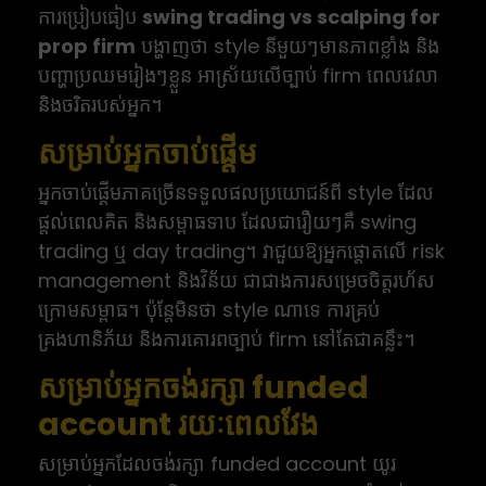
ការប្រៀបធៀប
swing trading vs scalping for
prop firm
បង្ហាញថា style នីមួយៗមានភាពខ្លាំង និង
បញ្ហាប្រឈមរៀងៗខ្លួន អាស្រ័យលើច្បាប់ firm ពេលវេលា
និងចរិតរបស់អ្នក។
សម្រាប់អ្នកចាប់ផ្តើម
អ្នកចាប់ផ្តើមភាគច្រើនទទួលផលប្រយោជន៍ពី style ដែល
ផ្តល់ពេលគិត និងសម្ពាធទាប ដែលជារឿយៗគឺ swing
trading ឬ day trading។ វាជួយឱ្យអ្នកផ្តោតលើ risk
management និងវិន័យ ជាជាងការសម្រេចចិត្តរហ័ស
ក្រោមសម្ពាធ។ ប៉ុន្តែមិនថា style ណាទេ ការគ្រប់
គ្រងហានិភ័យ និងការគោរពច្បាប់ firm នៅតែជាគន្លឹះ។
សម្រាប់អ្នកចង់រក្សា funded
account រយៈពេលវែង
សម្រាប់អ្នកដែលចង់រក្សា funded account យូរ