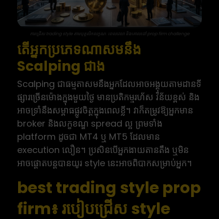
ការជ្រើស trading style តាមបុគ្គលិកលក្ខណៈ ពេលវេលា និងគោលដៅ prop firm challenge
តើអ្នកប្រភេទណាសមនឹង
Scalping ជាង
Scalping ជាធម្មតាសមនឹងអ្នកដែលអាចអង្គុយតាមដានទី
ផ្សារច្រើនម៉ោងក្នុងមួយថ្ងៃ មានប្រតិកម្មរហ័ស វិន័យខ្ពស់ និង
អាចទ្រាំនឹងសម្ពាធផ្លូវចិត្តក្នុងពេលខ្លី។ វាក៏តម្រូវឱ្យអ្នកមាន
broker និងលក្ខខណ្ឌ spread ល្អ ព្រមទាំង
platform ដូចជា MT4 ឬ MT5 ដែលមាន
execution លឿន។ ប្រសិនបើអ្នកងាយតានតឹង ឬមិន
អាចផ្តោតបន្តបានយូរ style នេះអាចពិបាកសម្រាប់អ្នក។
best trading style prop
firm៖ របៀបជ្រើស style