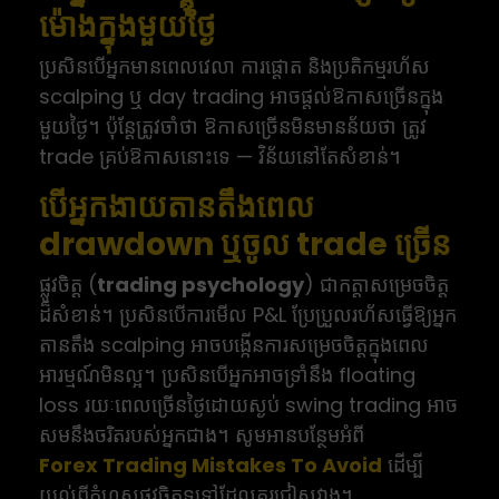
ម៉ោងក្នុងមួយថ្ងៃ
ប្រសិនបើអ្នកមានពេលវេលា ការផ្តោត និងប្រតិកម្មរហ័ស
scalping ឬ day trading អាចផ្តល់ឱកាសច្រើនក្នុង
មួយថ្ងៃ។ ប៉ុន្តែត្រូវចាំថា ឱកាសច្រើនមិនមានន័យថា ត្រូវ
trade គ្រប់ឱកាសនោះទេ — វិន័យនៅតែសំខាន់។
បើអ្នកងាយតានតឹងពេល
drawdown ឬចូល trade ច្រើន
ផ្លូវចិត្ត (
trading psychology
) ជាកត្តាសម្រេចចិត្ត
ដ៏សំខាន់។ ប្រសិនបើការមើល P&L ប្រែប្រួលរហ័សធ្វើឱ្យអ្នក
តានតឹង scalping អាចបង្កើនការសម្រេចចិត្តក្នុងពេល
អារម្មណ៍មិនល្អ។ ប្រសិនបើអ្នកអាចទ្រាំនឹង floating
loss រយៈពេលច្រើនថ្ងៃដោយស្ងប់ swing trading អាច
សមនឹងចរិតរបស់អ្នកជាង។ សូមអានបន្ថែមអំពី
Forex Trading Mistakes To Avoid
ដើម្បី
យល់ពីកំហុសផ្លូវចិត្តទូទៅដែលគួរជៀសវាង។