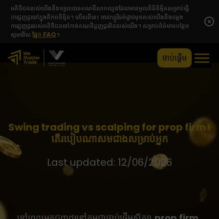
អតិថិជនរបស់យើងនឹងទទួលបានគណនីសាកល្បងដែលមានមូលនិធិនិម្មិតសម្រាប់ធ្វើ
ការជួញដូរនៅក្នុងពិភពនិម្មិត។ លើសពីនេះ អាល់ហ្គូរីធម៍ផ្តាច់មុខរបស់យើងនឹងចម្លង
x
ការជួញដូររបស់អតិថិជនទៅកាន់គណនីជួញដូរពិតរបស់យើង។ សម្រាប់ព័ត៌មានបន្ថែម
សូមមើល
ផ្នែក FAQ
។
ចាប់ផ្តើម
Swing trading vs scalping for prop firm៖
តើរបៀបណាសមជាងសម្រាប់អ្នក
Last updated: 12/06/2026
នៅពេលអ្នកជួញដូរនៅកម្ពុជាចាប់ផ្តើមសិក្សា
prop firm