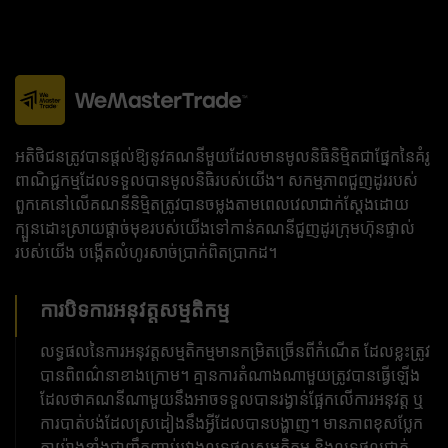
អតិថិជនត្រូវបានផ្តល់ឱ្យនូវគណនីមួយដែលមានមូលនិធិនិម្មិតជាផ្នែកនៃគំរូ
ពាណិជ្ជកម្មដែលទទួលបានមូលនិធិរបស់យើង។ សកម្មភាពជួញដូររបស់
ពួកគេនៅលើគណនីនិម្មិតត្រូវបានចម្លងតាមពេលវេលាជាក់ស្តែងដោយ
ក្បួនដោះស្រាយផ្តាច់មុខរបស់យើងទៅកាន់គណនីជួញដូរក្រុមហ៊ុនផ្ទាល់
របស់យើង បង្កើតលំហូរសាច់ប្រាក់ពិតប្រាកដ។
ការបិទការអនុវត្តសម្មតិកម្ម
លទ្ធផល​នៃ​ការ​អនុវត្ត​សម្មតិកម្ម​មាន​កម្រិត​ច្រើន​ពី​កំណើត ដែល​ខ្លះ​ត្រូវ​
បាន​ពិពណ៌នា​ខាងក្រោម។ គ្មានការតំណាងណាមួយត្រូវបានធ្វើឡើង
ដែលថាគណនីណាមួយនឹងអាចទទួលបានរង្វាន់ផ្អែកលើការអនុវត្ត ឬ
ការបាត់បង់ដែលស្រដៀងនឹងអ្វីដែលបានបង្ហាញ។ មានភាពខុសប្លែក
គ្នាយ៉ាងខ្លាំងជាញឹកញាប់រវាងលទ្ធផលសម្មតិកម្ម និងលទ្ធផលជាក់