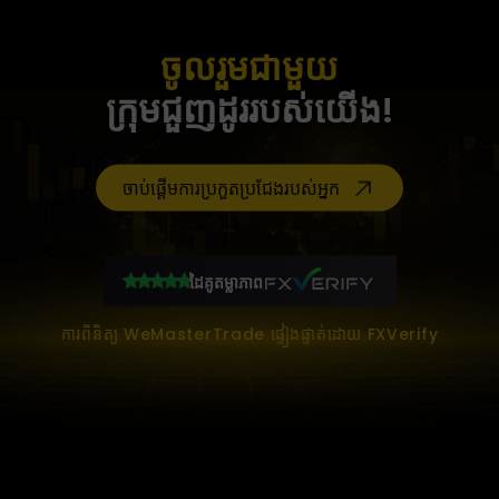
ចូលរួមជាមួយ
ក្រុមជួញដូររបស់យើង!
ចាប់ផ្តើមការប្រកួតប្រជែងរបស់អ្នក
ដៃគូតម្លាភាព
ការពិនិត្យ WeMasterTrade ផ្ទៀងផ្ទាត់ដោយ FXVerify