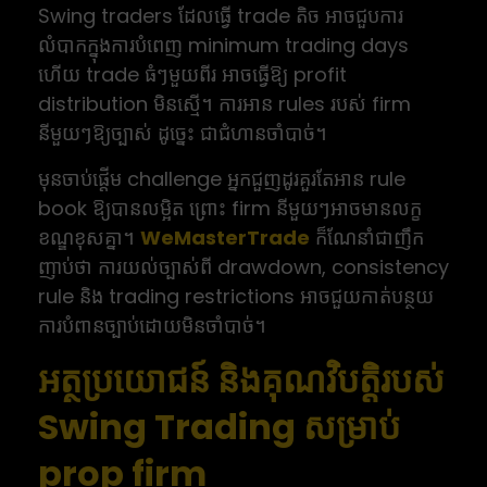
Swing traders ដែលធ្វើ trade តិច អាចជួបការ
លំបាកក្នុងការបំពេញ minimum trading days
ហើយ trade ធំៗមួយពីរ អាចធ្វើឱ្យ profit
distribution មិនស្មើ។ ការអាន rules របស់ firm
នីមួយៗឱ្យច្បាស់ ដូច្នេះ ជាជំហានចាំបាច់។
មុនចាប់ផ្តើម challenge អ្នកជួញដូរគួរតែអាន rule
book ឱ្យបានលម្អិត ព្រោះ firm នីមួយៗអាចមានលក្ខ
ខណ្ឌខុសគ្នា។
WeMasterTrade
ក៏ណែនាំជាញឹក
ញាប់ថា ការយល់ច្បាស់ពី drawdown, consistency
rule និង trading restrictions អាចជួយកាត់បន្ថយ
ការបំពានច្បាប់ដោយមិនចាំបាច់។
អត្ថប្រយោជន៍ និងគុណវិបត្តិរបស់
Swing Trading សម្រាប់
prop firm