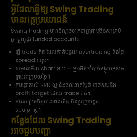
អ្វីដែលធ្វើឱ្យ Swing Trading
មានអត្ថប្រយោជន៍
Swing trading មានចំណុចទាក់ទាញជាច្រើនសម្រាប់
អ្នកជួញដូរ funded account៖
ធ្វើ trade តិច ដែលកាត់បន្ថយ overtrading និងថ្លៃ
spread សរុប។
សម្ពាធមើល chart ទាប — អ្នកមិនចាំបាច់អង្គុយមុខអេ
ក្រង់ពេញមួយថ្ងៃ។
ការផ្តោតលើ RRR ល្អ និងចលនាតម្លៃធំ អាចសមនឹង
profit target ដោយ trade តិច។
ការសម្រេចចិត្តមានពេលគិត មិនប្រញាប់ដូច
scalping។
កន្លែងដែល Swing Trading
អាចជួបបញ្ហា