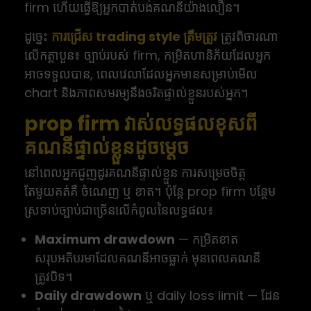
firm ហើយធ្វើឱ្យអ្នកបាត់បង់គណនីយ៉ាងលឿន។
ដូច្នេះ
ការជ្រើស trading style ត្រឹមត្រូវ
ត្រូវពិចារណា
លើកត្តាបួន៖ ច្បាប់របស់ firm, កម្រិតហានិភ័យដែលអ្នក
អាចទទួលបាន, ពេលវេលាដែលអ្នកមានសម្រាប់មើល
chart និងភាពសមរម្យនឹងចរិតផ្ទាល់ខ្លួនរបស់អ្នក។
prop firm វាស់លទ្ធផលខុសពី
គណនីផ្ទាល់ខ្លួនដូចម្តេច
នៅពេលអ្នកជួញដូរគណនីផ្ទាល់ខ្លួន ការសម្រេចចិត្ត
តែមួយគត់គឺ ចំណេញ ឬ ខាត។ ប៉ុន្តែ prop firm បន្ថែម
ស្រទាប់ច្បាប់ជាច្រើនលើកំពូលនៃលទ្ធផល៖
Maximum drawdown
— កម្រិតខាត
សរុបអតិបរមាដែលគណនីអាចធ្លាក់ មុនពេលគណនី
ត្រូវបិទ។
Daily drawdown
ឬ daily loss limit — ដែន