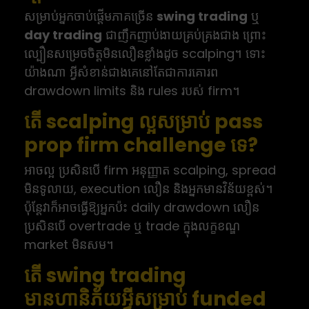
សម្រាប់អ្នកចាប់ផ្តើមភាគច្រើន
swing trading
ឬ
day trading
ជាញឹកញាប់ងាយគ្រប់គ្រងជាង ព្រោះ
ល្បឿនសម្រេចចិត្តមិនលឿនខ្លាំងដូច scalping។ ទោះ
យ៉ាងណា អ្វីសំខាន់ជាងគេនៅតែជាការគោរព
drawdown limits និង rules របស់ firm។
តើ scalping ល្អសម្រាប់ pass
prop firm challenge ទេ?
អាចល្អ ប្រសិនបើ firm អនុញ្ញាត scalping, spread
មិនទូលាយ, execution លឿន និងអ្នកមានវិន័យខ្ពស់។
ប៉ុន្តែវាក៏អាចធ្វើឱ្យអ្នកប៉ះ daily drawdown លឿន
ប្រសិនបើ overtrade ឬ trade ក្នុងលក្ខខណ្ឌ
market មិនសម។
តើ swing trading
មានហានិភ័យអ្វីសម្រាប់ funded