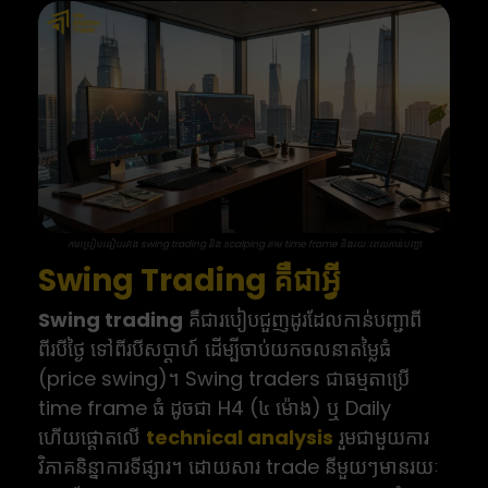
ការប្រៀបធៀបរវាង swing trading និង scalping តាម time frame និងរយៈពេលកាន់បញ្ជា
Swing Trading គឺជាអ្វី
Swing trading
គឺជារបៀបជួញដូរដែលកាន់បញ្ជាពី
ពីរបីថ្ងៃ ទៅពីរបីសប្តាហ៍ ដើម្បីចាប់យកចលនាតម្លៃធំ
(price swing)។ Swing traders ជាធម្មតាប្រើ
time frame ធំ ដូចជា H4 (៤ ម៉ោង) ឬ Daily
ហើយផ្តោតលើ
technical analysis
រួមជាមួយការ
វិភាគនិន្នាការទីផ្សារ។ ដោយសារ trade នីមួយៗមានរយៈ