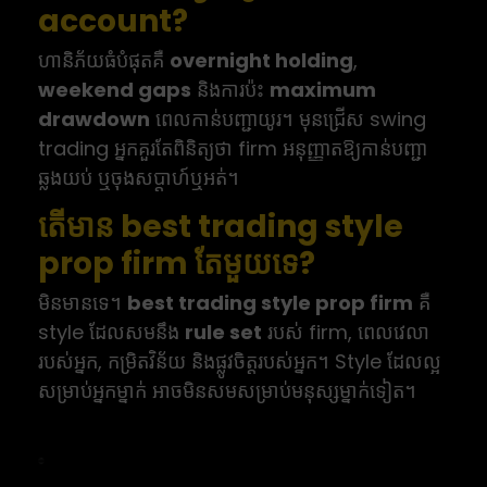
account?
ហានិភ័យធំបំផុតគឺ
overnight holding
,
weekend gaps
និងការប៉ះ
maximum
drawdown
ពេលកាន់បញ្ជាយូរ។ មុនជ្រើស swing
trading អ្នកគួរតែពិនិត្យថា firm អនុញ្ញាតឱ្យកាន់បញ្ជា
ឆ្លងយប់ ឬចុងសប្តាហ៍ឬអត់។
តើមាន best trading style
prop firm តែមួយទេ?
មិនមានទេ។
best trading style prop firm
គឺ
style ដែលសមនឹង
rule set
របស់ firm, ពេលវេលា
របស់អ្នក, កម្រិតវិន័យ និងផ្លូវចិត្តរបស់អ្នក។ Style ដែលល្អ
សម្រាប់អ្នកម្នាក់ អាចមិនសមសម្រាប់មនុស្សម្នាក់ទៀត។