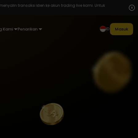
enyalin transaksi klien ke akun trading live kami. Untuk
x
ID
g Kami
Penarikan
Masuk