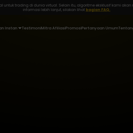
ntuk trading di dunia virtual. Selain itu, algoritme eksklusif kami akan m
informasi lebih lanjut, silakan lihat
bagian FAQ.
n Instan
Testimoni
Mitra Afiliasi
Promosi
Pertanyaan Umum
Tentan