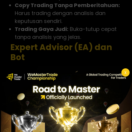
Copy Trading Tanpa Pemberitahuan:
Harus trading dengan analisis dan
keputusan sendiri.
Trading Gaya Judi:
Buka-tutup cepat
tanpa analisis yang jelas.
Expert Advisor (EA) dan
Bot
Penggunaan EA atau trading bot diizinkan,
X
tapi harus diberitahukan di awal dan tidak
boleh yang bersifat eksploitatif. EA yang
murni berbasis teknikal (seperti moving
average crossover atau support-
resistance) biasanya tidak masalah, tapi
yang mengeksploitasi latensi atau
manipulasi spread tidak diperbolehkan.