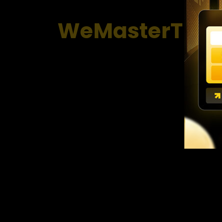
WeMasterTrade: