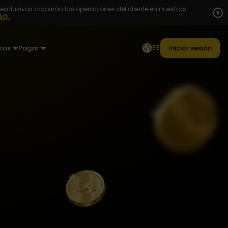
exclusivos copiarán las operaciones del cliente en nuestras
x
AQ.
ES
ros
Pagar
Iniciar sesión