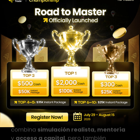
Cómo WeMasterTrade
participa en esta
transformación
Desde WeMasterTrade hemos visto este
cambio de cerca. Los traders en México
ahora buscan reglas claras, evaluaciones
objetivas y herramientas que realmente
aporten valor. Por eso nuestro enfoque
combina
simulación realista, mentoría
y
acceso a capital
, pero también