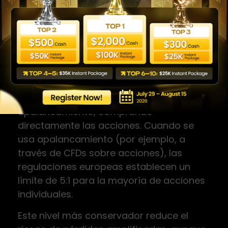
inicial. Pero lo mismo ocurre a la inversa.
Acciones:
apalancamiento más
conservador
En el mercado de acciones tradicional,
muchos traders operan sin
apalancamiento, comprando
directamente las acciones. Cuando se
usa apalancamiento (por ejemplo, a
través de CFDs sobre acciones), las
regulaciones europeas establecen un
límite de 5:1 para la mayoría de acciones
individuales.
Este nivel más conservador reduce el