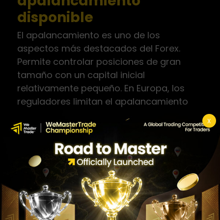
apalancamiento
disponible
El apalancamiento es uno de los
aspectos más destacados del Forex.
Permite controlar posiciones de gran
tamaño con un capital inicial
relativamente pequeño. En Europa, los
reguladores limitan el apalancamiento
para traders minoristas a 30:1 en los
X
principales pares de divisas, lo que
significa que con 1.000€ puedes controlar
una posición de 30.000€.
Esto amplifica tanto las ganancias como
las pérdidas. Un movimiento del 1% a tu
favor con apalancamiento 30:1 equivale a
una ganancia del 30% sobre tu capital