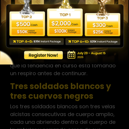
Patrones de continuación
No todos los patrones de velas señalan
reversiones. Algunos simplemente indican
que la tendencia en curso está tomando
un respiro antes de continuar.
Tres soldados blancos y
tres cuervos negros
Los tres soldados blancos son tres velas
alcistas consecutivas de cuerpo amplio,
cada una abriendo dentro del cuerpo de