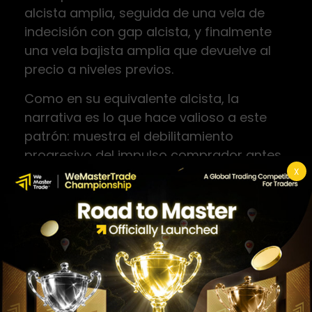
alcista amplia, seguida de una vela de
indecisión con gap alcista, y finalmente
una vela bajista amplia que devuelve al
precio a niveles previos.
Como en su equivalente alcista, la
narrativa es lo que hace valioso a este
patrón: muestra el debilitamiento
progresivo del impulso comprador antes
de que los vendedores retomen el
X
control.
Patrones de
continuación