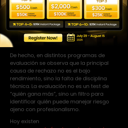
exponencial y hoy existen opciones serias
para traders mexicanos que buscan
capital. Sin embargo, lo realmente
importante no es cuántas firmas existen,
sino si tú puedes operarlas sin incumplir
reglas.
De hecho, en distintos programas de
evaluación se observa que la principal
causa de rechazo no es el bajo
rendimiento, sino la falta de disciplina
técnica. La evaluación no es un test de
“quién gana más”, sino un filtro para
identificar quién puede manejar riesgo
ajeno con profesionalismo.
Hoy existen