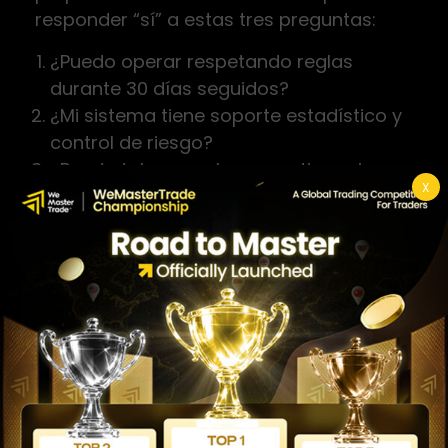
responder “sí” a estas tres preguntas:
¿Puedo operar respetando reglas
durante 30 días seguidos?
¿Mi sistema tiene soporte estadístico y
control de riesgo?
¿Puedo tolerar rachas negativas sin
X
destruir la cuenta?
Si la respuesta es “no” en alguna,
probablemente necesitas más
simulación.
Cuenta financiada de
trading: cúal es su rol
El mercado de las cuentas financiadas de
trading ha crecido de manera