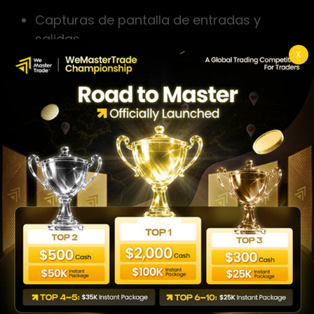
Capturas de pantalla de entradas y
salidas.
X
Emociones del momento.
Condición del mercado.
Razón técnica detrás de cada
operación.
En WeMasterTrade insistimos en este
hábito porque es la forma más efectiva
de pulir defectos
técnicos
y
emocionales
.
10. No practicar antes
de operar una cuenta
real
Algunos traders subestiman la