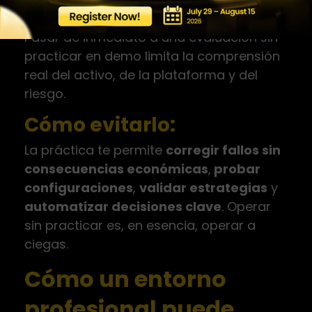
importancia del entrenamiento previo.
Pasar de inmediato a una evaluación sin
practicar en demo limita la comprensión
real del activo, de la plataforma y del
riesgo.
Cómo evitarlo:
La práctica te permite
corregir fallos sin
consecuencias económicas
,
probar
configuraciones
,
validar estrategias
y
automatizar decisiones clave
. Operar
sin practicar es, en esencia, operar a
ciegas.
Cómo un entorno
profesional puede