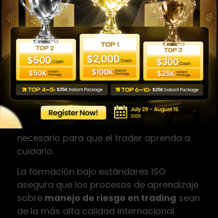
normalizar las pérdidas como parte del
costo operativo del negocio.
El acceso a mentorías y soporte técnico
especializado permite resolver dudas
sobre la aplicación de las reglas de
gestión en situaciones de mercado
extremas. Las mejores plataformas no
solo dan capital, sino que
ofrecen el ecosistema educativo
necesario para que el trader aprenda a
cuidarlo.
La formación bajo estándares ISO
asegura que los procesos de aprendizaje
sobre
manejo de riesgo en trading
sean
de la más alta calidad internacional.