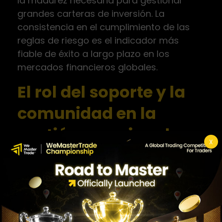
la madurez necesaria para gestionar
grandes carteras de inversión. La
consistencia en el cumplimiento de las
reglas de riesgo es el indicador más
fiable de éxito a largo plazo en los
mercados financieros globales.
El rol del soporte y la
comunidad en la
gestión emocional
X
Formar parte de una comunidad de
traders que comparten valores de
disciplina y gestión de riesgo reduce la
sensación de aislamiento y presión. El
intercambio de experiencias sobre cómo
manejar períodos de drawdown ayuda a