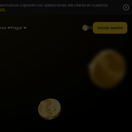
exclusivos copiarán las operaciones del cliente en nuestras
x
AQ.
ES
ros
Pagar
Iniciar sesión