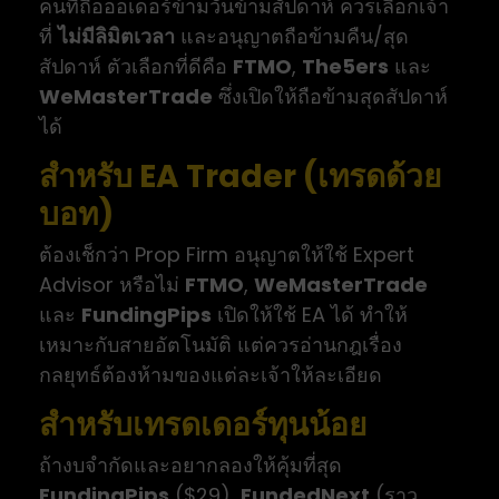
คนที่ถือออเดอร์ข้ามวันข้ามสัปดาห์ ควรเลือกเจ้า
ที่
ไม่มีลิมิตเวลา
และอนุญาตถือข้ามคืน/สุด
สัปดาห์ ตัวเลือกที่ดีคือ
FTMO
,
The5ers
และ
WeMasterTrade
ซึ่งเปิดให้ถือข้ามสุดสัปดาห์
ได้
สำหรับ EA Trader (เทรดด้วย
บอท)
ต้องเช็กว่า Prop Firm อนุญาตให้ใช้ Expert
Advisor หรือไม่
FTMO
,
WeMasterTrade
และ
FundingPips
เปิดให้ใช้ EA ได้ ทำให้
เหมาะกับสายอัตโนมัติ แต่ควรอ่านกฎเรื่อง
กลยุทธ์ต้องห้ามของแต่ละเจ้าให้ละเอียด
สำหรับเทรดเดอร์ทุนน้อย
ถ้างบจำกัดและอยากลองให้คุ้มที่สุด
FundingPips
($29),
FundedNext
(ราว