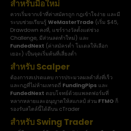
สำหรับมือใหม่
ควรเริ่มจากเจ้าที่ค่าสมัครถูก กฎเข้าใจง่าย และมี
ระบบช่วยเรียนรู้
WeMasterTrade
(เริ่ม $45,
Drawdown คงที่, แชร์รางวัลตั้งแต่ช่วง
Challenge, มีส่วนลดทำใหม่) และ
FundedNext
(ค่าสมัครต่ำ โมเดลให้เลือก
เยอะ) เป็นจุดเริ่มต้นที่เสี่ยงต่ำ
สำหรับ Scalper
ต้องการสเปรดแคบ การประมวลผลคำสั่งที่เร็ว
และกฎที่ไม่ห้ามเทรดถี่
FundingPips
และ
FundedNext
ตอบโจทย์ด้วยแพลตฟอร์มที่
หลากหลายและอนุญาตให้สแกลป์ ส่วน
FTMO
ก็
รองรับสไตล์นี้ได้ดีบน cTrader
สำหรับ Swing Trader