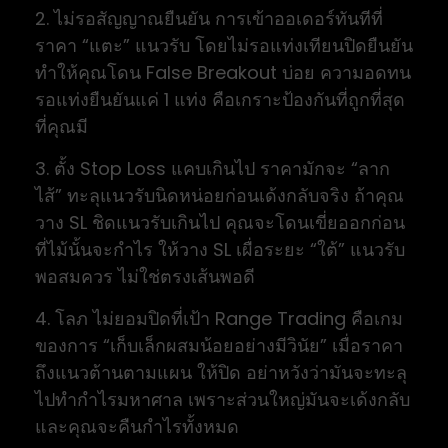
2. ไม่รอสัญญาณยืนยัน การเข้าออเดอร์ทันทีที่
ราคา “แตะ” แนวรับ โดยไม่รอแท่งเทียนปิดยืนยัน
ทำให้คุณโดน False Breakout บ่อย ความอดทน
รอแท่งยืนยันแค่ 1 แท่ง คือเกราะป้องกันที่ถูกที่สุด
ที่คุณมี
3. ตั้ง Stop Loss แคบเกินไป ราคามักจะ “ลาก
ไส้” ทะลุแนวรับนิดหน่อยก่อนเด้งกลับจริง ถ้าคุณ
วาง SL ชิดแนวรับเกินไป คุณจะโดนเขี่ยออกก่อน
ที่ไม้นั้นจะกำไร ให้วาง SL เผื่อระยะ “ใต้” แนวรับ
พอสมควร ไม่ใช่ตรงเส้นพอดี
4. โลภ ไม่ยอมปิดที่เป้า Range Trading คือเกม
ของการ “เก็บเล็กผสมน้อยอย่างมีวินัย” เมื่อราคา
ถึงแนวต้านตามแผน ให้ปิด อย่าหวังว่ามันจะทะลุ
ไปทำกำไรมหาศาล เพราะส่วนใหญ่มันจะเด้งกลับ
และคุณจะคืนกำไรทั้งหมด