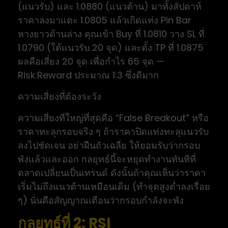
(แนวรับ) และ 1.0880 (แนวต้าน) มาทั้งสัปดาห์
ราคาลงมาแตะ 1.0805 แล้วเกิดแท่ง Pin Bar
หางยาวด้านล่าง คุณเข้า Buy ที่ 1.0810 วาง SL ที่
1.0790 (ใต้แนวรับ 20 จุด) และตั้ง TP ที่ 1.0875
ผลคือเสี่ยง 20 จุด เพื่อกำไร 65 จุด —
Risk:Reward ประมาณ 1:3 ซึ่งดีมาก
ความเสี่ยงที่ต้องระวัง
ความเสี่ยงที่ใหญ่ที่สุดคือ “False Breakout” หรือ
ราคาทะลุกรอบจริง ๆ ถ้าราคาปิดแท่งทะลุแนวรับ
ลงไปชัดเจน อย่าฝืนถัวเฉลี่ย ให้ยอมรับว่ากรอบ
พังแล้วและออก กลยุทธ์นี้จะหยุดทำงานทันทีที่
ตลาดเปลี่ยนเป็นเทรนด์ ดังนั้นถ้าคุณเห็นว่าราคา
เริ่มไม่ถึงแนวต้านเหมือนเดิม (ทำจุดสูงต่ำลงเรื่อย
ๆ) นั่นคือสัญญาณเตือนว่ากรอบกำลังจะพัง
กลยุทธ์ที่ 2: RSI