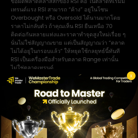
ข้อผิดพลาดคลาสสิกของ RSI คือ ในตลาดที่เริ่มมี
เทรนด์แรง RSI สามารถ “ค้าง” อยู่ในโซน
Overbought หรือ Oversold ได้นานมากโดย
ราคาไม่กลับตัว ถ้าคุณเห็น RSI ยืนเหนือ 70
ติดต่อกันหลายแท่งและราคาทำจุดสูงใหม่เรื่อย ๆ
นั่นไม่ใช่สัญญาณขาย แต่เป็นสัญญาณว่า “ตลาด
ไม่ได้อยู่ในกรอบแล้ว” ให้หยุดใช้กลยุทธ์นี้ทันที
RSI เป็นเครื่องมือสำหรับตลาด Range เท่านั้น
ไม่ใช่ตลาดเทรนด์
X
กลยุทธ์ที่ 3: Bollinger Bands
Bounce (เด้งระหว่างขอบแบน
ด์)