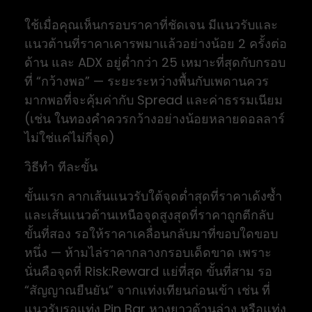
ใช้เมื่อคุณเห็นกรอบราคาที่ชัดเจน มีแนวรับและ
แนวต้านที่ราคาเคารพมาแล้วอย่างน้อย 2 ครั้งต่อ
ด้าน และ ADX อยู่ต่ำกว่า 25 เหมาะที่สุดกับกรอบ
ที่ “กว้างพอ” — ระยะระหว่างพื้นกับเพดานควร
มากพอที่จะคุ้มค่ากับ Spread และค่าธรรมเนียม
(เช่น ในทองคำควรกว้างอย่างน้อยหลายดอลลาร์
ไม่ใช่แค่ไม่กี่จุด)
วิธีทำ ทีละขั้น
ขั้นแรก ลากเส้นแนวรับใต้จุดต่ำสุดที่ราคาเด้งซ้ำ
และเส้นแนวต้านเหนือจุดสูงสุดที่ราคาถูกตีกลับ
ขั้นที่สอง รอให้ราคาเคลื่อนกลับมาที่ขอบใดขอบ
หนึ่ง — ห้ามไล่ราคากลางกรอบเด็ดขาด เพราะ
นั่นคือจุดที่ Risk:Reward แย่ที่สุด ขั้นที่สาม รอ
“สัญญาณยืนยัน” จากแท่งเทียนก่อนเข้า เช่น ที่
แนวรับรอแท่ง Pin Bar หางยาวด้านล่าง หรือแท่ง