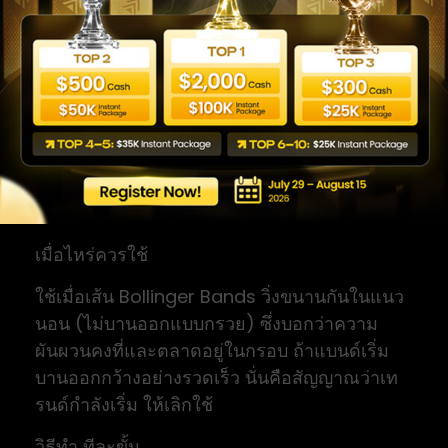
กลยุทธ์ที่ 3: Bollinger Bands Bounce (เด้งระหว่างขอบแบนด์)
กลยุทธ์นี้คือ “ภาพรวมในเครื่องมือเดียว” เพราะ
Bollinger Bands บอกทั้งกรอบราคาและความ
ผันผวนพร้อมกัน เหมาะกับคนที่อยากได้สัญญาณ
ภาพที่อ่านง่ายโดยไม่ต้องลากเส้นเอง
เมื่อไหร่ควรใช้
ใช้เมื่อเส้น Bollinger Bands วิ่งขนานกันในแนว
นอน (ไม่บานออกแบบกรวย) ซึ่งบอกว่าความ
ผันผวนคงที่และตลาดอยู่ในกรอบ ถ้าแบนด์เริ่ม
บานออกกว้างอย่างรวดเร็ว นั่นคือสัญญาณว่าเท
รนด์กำลังเริ่ม ให้เลิกใช้
วิธีทำ ทีละขั้น