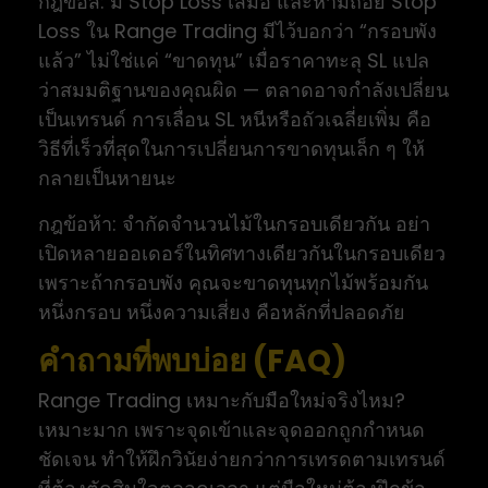
กฎข้อสี่: มี Stop Loss เสมอ และห้ามถอย Stop
Loss ใน Range Trading มีไว้บอกว่า “กรอบพัง
แล้ว” ไม่ใช่แค่ “ขาดทุน” เมื่อราคาทะลุ SL แปล
ว่าสมมติฐานของคุณผิด — ตลาดอาจกำลังเปลี่ยน
เป็นเทรนด์ การเลื่อน SL หนีหรือถัวเฉลี่ยเพิ่ม คือ
วิธีที่เร็วที่สุดในการเปลี่ยนการขาดทุนเล็ก ๆ ให้
กลายเป็นหายนะ
กฎข้อห้า: จำกัดจำนวนไม้ในกรอบเดียวกัน อย่า
เปิดหลายออเดอร์ในทิศทางเดียวกันในกรอบเดียว
เพราะถ้ากรอบพัง คุณจะขาดทุนทุกไม้พร้อมกัน
หนึ่งกรอบ หนึ่งความเสี่ยง คือหลักที่ปลอดภัย
คำถามที่พบบ่อย (FAQ)
Range Trading เหมาะกับมือใหม่จริงไหม?
เหมาะมาก เพราะจุดเข้าและจุดออกถูกกำหนด
ชัดเจน ทำให้ฝึกวินัยง่ายกว่าการเทรดตามเทรนด์