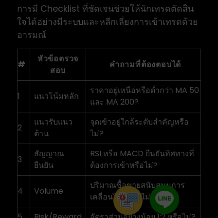
การมี Checklist ที่ชัดเจนช่วยให้นักเทรดตัดสิน
ใจได้อย่างมีระบบและหลีกเลี่ยงการเข้าเทรดด้วย
อารมณ์
หัวข้อตรวจ
#
คำถามที่ต้องตอบได้
สอบ
ราคาอยู่เหนือหรือต่ำกว่า MA 50
1
แนวโน้มหลัก
และ MA 200?
แนวรับแนว
จุดเข้าอยู่ใกล้ระดับสำคัญหรือ
2
ต้าน
ไม่?
สัญญาณ
RSI หรือ MACD ยืนยันทิศทางที่
3
ยืนยัน
ต้องการเข้าหรือไม่?
ปริมาณซื้อขายสนับสนุนการ
4
Volume
เคลื่อนไหวหรือไม่?
5
Risk/Reward
อัตราส่วนอย่างน้อย 1:2 หรือไม่?