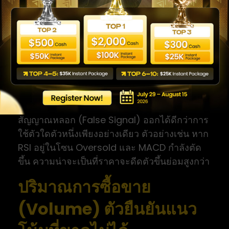
ศูนย์
MACD Line ตัดลงผ่าน Signal Line — สัญญาณ
ขาย โดยเฉพาะเมื่อเกิดขึ้นเหนือเส้นศูนย์
Histogram เปลี่ยนทิศทาง — บ่งบอกถึงการ
เปลี่ยนแปลงโมเมนตัมในระยะเริ่มต้น
Divergence กับราคา — คล้าย RSI
Divergence ถือว่าเป็นสัญญาณคุณภาพสูง
การใช้ RSI และ MACD ร่วมกัน ช่วยกรอง
สัญญาณหลอก (False Signal) ออกได้ดีกว่าการ
ใช้ตัวใดตัวหนึ่งเพียงอย่างเดียว ตัวอย่างเช่น หาก
RSI อยู่ในโซน Oversold และ MACD กำลังตัด
ขึ้น ความน่าจะเป็นที่ราคาจะดีดตัวขึ้นย่อมสูงกว่า
ปริมาณการซื้อขาย
(Volume) ตัวยืนยันแนว