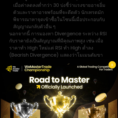
เมื่อค่าลดลงต่ำกว่า 30 บ่งชี้ว่าแรงขายอาจอิ่ม
ตัวและราคาอาจพร้อมที่จะดีดตัว นักเทรดมัก
พิจารณาหาจุดเข้าซื้อในโซนนี้เมื่อประกอบกับ
สัญญาณกลับตัวอื่น ๆ
นอกจากนี้ การมองหา Divergence ระหว่าง RSI
กับราคายังเป็นสัญญาณที่มีคุณภาพสูง เช่น เมื่อ
ราคาทำ High ใหม่แต่ RSI ทำ High ต่ำลง
(Bearish Divergence) แสดงว่าโมเมนตัมขา
ขึ้นกำลังอ่อนแรง
X
สัญญาณ MACD
MACD ประกอบด้วย 3 ส่วน ได้แก่ MACD Line,
Signal Line และ Histogram สัญญาณ MACD ที่
ใช้กันทั่วไปมีดังนี้
MACD Line ตัดขึ้นผ่าน Signal Line —
สัญญาณซื้อ โดยเฉพาะเมื่อเกิดขึ้นต่ำกว่าเส้น