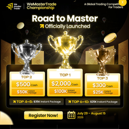
X
ข้อดีและข้อจำกัดของ
Quantitative Trading
เช่นเดียวกับทุกแนวทาง การเทรดเชิงปริมาณมีทั้ง
จุดแข็งและข้อควรระวังที่ต้องเข้าใจก่อนเริ่ม
ข้อดี
ข้อจำกัด
ตัดสินใจอย่างเป็น
ต้องใช้ทักษะการเขียน
ระบบ ลดอคติและ
โปรแกรมและสถิติพอสมควร
อารมณ์
วัดผลและทดสอบได้
ผล Backtest อิงข้อมูลอดีต
ก่อนใช้เงินจริง
ไม่การันตีอนาคต
เสี่ยง Overfitting หากปรับ
ทำซ้ำได้คงเส้นคงวา
ระบบให้เข้ากับอดีตมากเกิน
ลดความลำเอียง
ไป