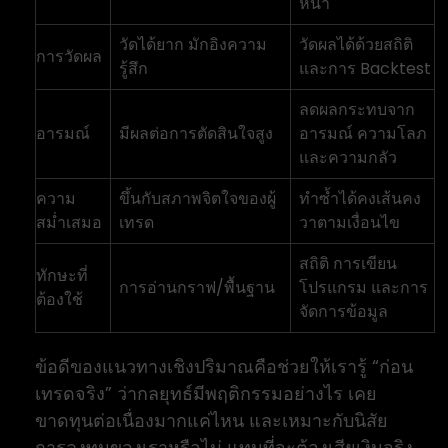
หน้า
วัดได้ยาก มักอิงความ
วัดผลได้ด้วยสถิติ
การวัดผล
รู้สึก
และการ Backtest
ลดผลกระทบจาก
อารมณ์
มีผลต่อการตัดสินใจสูง
อารมณ์ ความโลภ
และความกลัว
ความ
ขึ้นกับสภาพจิตใจของผู้
ทำซ้ำได้คงเส้นคง
สม่ำเสมอ
เทรด
วาตามเงื่อนไข
สถิติ การเขียน
ทักษะที่
การอ่านกราฟ/พื้นฐาน
โปรแกรม และการ
ต้องใช้
จัดการข้อมูล
ข้อดีของแนวทางเชิงปริมาณคือช่วยให้เรารู้ “ก่อน
เทรดจริง” ว่ากลยุทธ์มีพฤติกรรมอย่างไร เคย
ขาดทุนต่อเนื่องมากแค่ไหน และเหมาะกับนิสัย
การลงทุนของเราหรือไม่ แทนที่จะต้องเสียเงินจริง