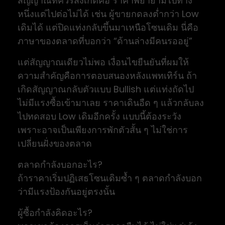
สัญญาณที่ควรสังเกตคือ ราคาพยายามไปทาง
หนึ่งแต่ไปต่อไม่ได้ เช่น ผู้ขายกดลงต่ำกว่า Low
เดิมได้ แต่ปิดแท่งกลับขึ้นมาเหนือโซนเดิม นี่คือ
ภาษาของตลาดที่บอกว่า “ด้านล่างมีคนรออยู่”
แต่สัญญาณเดียวไม่พอ เงื่อนไขยืนยันที่ผมให้
ความสำคัญคือการตอบสนองหลังแพทเทิร์น ถ้า
เกิดสัญญาณกลับตัวแบบ Bullish แต่แท่งถัดไป
ไม่มีแรงซื้อเข้ามาเลย ราคาเดินอืด ๆ แล้วกลับลง
ไปทดสอบ Low เดิมอีกครั้ง แบบนี้ต้องระวัง
เพราะอาจเป็นเพียงการพักตัวสั้น ๆ ไม่ใช่การ
เปลี่ยนฝั่งของตลาด
ตลาดกำลังบอกอะไร?
ถ้าราคาเริ่มปฏิเสธโซนเดิมซ้ำ ๆ ตลาดกำลังบอก
ว่ามีแรงป้องกันอยู่ตรงนั้น
ผู้ซื้อกำลังคิดอะไร?