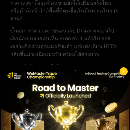
ราคาลงมาถึงจุดที่คนขายยังได้เปรียบจริงไหม
หรือกำลังเข้าใกล้พื้นที่ที่คนซื้อเริ่มมีเหตุผลในการ
สวน?
ขั้นแรก ราคาลงมาชนแนวรับ D1 และทะลุลงไป
เล็กน้อย หลายคนเห็น Breakout แล้วรีบ Sell
เพราะคิดว่าหลุดแนวรับแล้ว แต่แท่งเทียน H1 ปิด
กลับขึ้นมาเหนือแนวรับ พร้อมไส้ล่างยาว
ตลาดกำลังบอกอะไร?
X
ตลาดบอกว่าการหลุดแนวรับอาจไม่ใช่การเบรก
จริง แต่เป็นการกวาด Stop Loss ของคนที่ Buy
ก่อนหน้า และดึง Sell breakout เข้ามาติดกับ
ผู้ซื้อกำลังคิดอะไร?
ผู้ซื้อที่รอราคาถูกเริ่มเข้ามา เพราะเห็นว่าตลาดไม่
ยอมปิดต่ำกว่าแนวรับสำคัญ
ผู้ขายกำลังคิดอะไร?