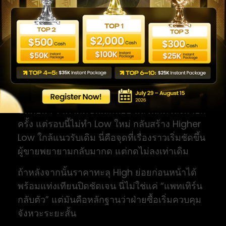
ผู้ขายที่ Sell ตามเบรกเริ่มไม่สบายใจ เพราะราคา
กลับเข้ากรอบเร็วเกินไป
เทรดเดอร์ควรตอบสนองอย่างไร?
ยังไม่จำเป็นต้อง Buy ทันที แต่ควรหยุดคิดเรื่อง
Sell ตามน้ำแบบไม่ดูบริบท และรอดูว่าโครงสร้าง
ย่อยเริ่มเปลี่ยนหรือไม่
ขั้นต่อมา ราคาดีดขึ้นเล็กน้อย แล้วพักตัวลงมาอีก
ครั้ง แต่รอบนี้ไม่ทำ Low ใหม่ กลับสร้าง Higher
Low ใกล้แนวรับเดิม นี่คือจุดที่เรื่องราวเริ่มชัดขึ้น
ผู้ขายพยายามกลับมากด แต่กดไม่ลงเท่าเดิม
ถ้าหลังจากนั้นราคาทะลุ High ย่อยก่อนหน้าได้
พร้อมแท่งเทียนปิดชัดเจน นี่ไม่ใช่แค่ “แพทเทิร์น
กลับตัว” แต่มันคือหลักฐานว่าฝ่ายซื้อเริ่มควบคุม
จังหวะระยะสั้น