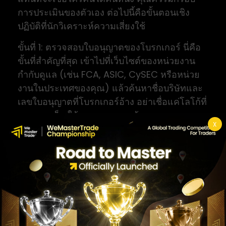
การประเมินของตัวเอง ต่อไปนี้คือขั้นตอนเชิง
ปฏิบัติที่นักวิเคราะห์ความเสี่ยงใช้
ขั้นที่ 1: ตรวจสอบใบอนุญาตของโบรกเกอร์ นี่คือ
ขั้นที่สำคัญที่สุด เข้าไปที่เว็บไซต์ของหน่วยงาน
กำกับดูแล (เช่น FCA, ASIC, CySEC หรือหน่วย
งานในประเทศของคุณ) แล้วค้นหาชื่อบริษัทและ
เลขใบอนุญาตที่โบรกเกอร์อ้าง อย่าเชื่อแค่โลโก้ที่
แสดงบนเว็บ ให้ตรวจสอบจากต้นทางเสมอ
X
โบรกเกอร์ที่ถูกกำกับดูแลมักต้องแยกเงินลูกค้า
ออกจากเงินบริษัทและมีกลไกชดเชยในระดับหนึ่ง
ขั้นที่ 2: ตรวจสอบแหล่งดาวน์โหลด ดาวน์โหลด
MT4 จากเว็บไซต์ทางการของ MetaQuotes
หรือจากลิงก์ของโบรกเกอร์ที่ได้รับใบอนุญาต
เท่านั้น หลีกเลี่ยงไฟล์ติดตั้งจากฟอรัม กลุ่มแชต
หรือเว็บแจกฟรีที่ไม่รู้จัก ตรวจสอบ URL ให้ดีว่า