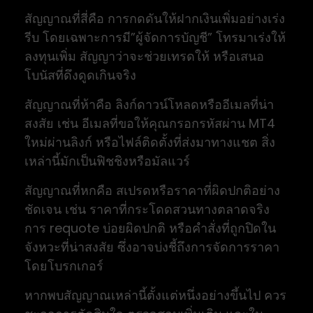
สัญญาณที่สี่คือ การกดดันให้ฝากเงินเพิ่มอย่างเร่ง
รีบ โดยเฉพาะการมี”ผู้จัดการบัญชี” โทรมาเร่งให้
ลงทุนเพิ่ม สัญญาว่าจะช่วยเทรดให้ หรือเสนอ
โบนัสที่ดึงดูดเกินจริง
สัญญาณที่ห้าคือ ลิงก์ดาวน์โหลดหรืออีเมลที่น่า
สงสัย เช่น อีเมลที่ขอให้คุณกรอกรหัสผ่าน MT4
ใหม่ผ่านลิงก์ หรือไฟล์ติดตั้งที่ส่งมาทางแชต สิ่ง
เหล่านี้มักเป็นฟิชชิงหรือมัลแวร์
สัญญาณที่หกคือ สเปรดหรือราคาที่ผิดปกติอย่าง
ชัดเจน เช่น ราคาที่กระโดดสวนทางตลาดจริง
การ requote บ่อยผิดปกติ หรือคำสั่งที่ถูกปิดใน
จังหวะที่น่าสงสัย ซึ่งอาจบ่งชี้ถึงการจัดการราคา
โดยโบรกเกอร์
หากพบสัญญาณเหล่านี้ตั้งแต่หนึ่งอย่างขึ้นไป ควร