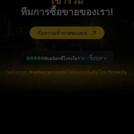
เข้าร่วม
ทีมการซื้อขายของเรา!
เริ่มความท้าทายของคุณ
พันธมิตรที่โปร่งใส
บทวิจารณ์ WeMasterTrade ได้รับการยืนยันโดย FXVerify