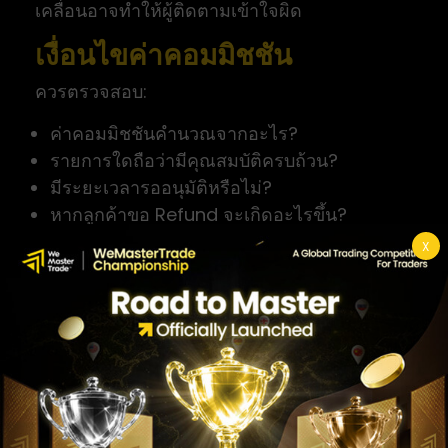
เคลื่อนอาจทำให้ผู้ติดตามเข้าใจผิด
เงื่อนไขค่าคอมมิชชัน
ควรตรวจสอบ:
ค่าคอมมิชชันคำนวณจากอะไร?
รายการใดถือว่ามีคุณสมบัติครบถ้วน?
มีระยะเวลารออนุมัติหรือไม่?
หากลูกค้าขอ Refund จะเกิดอะไรขึ้น?
มียอดถอนขั้นต่ำหรือไม่?
X
ผู้ให้บริการสามารถแก้ไขกฎได้หรือไม่?
ความโปร่งใส
ควรแจ้งให้ผู้ติดตามทราบว่าคุณอาจได้รับค่าคอม
มิชชันจากลิงก์แนะนำ การเปิดเผยข้อมูลนี้ช่วยให้
ผู้อ่านประเมินคอนเทนต์ได้อย่างเหมาะสม
ข้อกำหนดตามพื้นที่