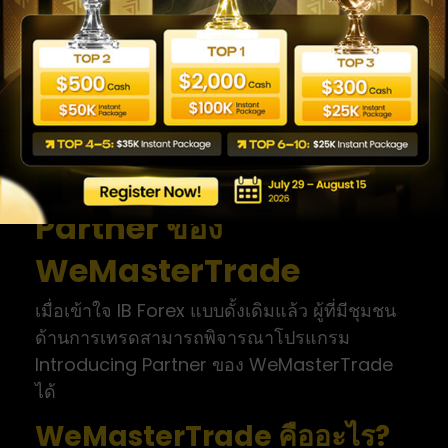
กฎหมายด้านการตลาด การโฆษณาบริการ
ทางการเงิน ภาษี และการเปิดเผยข้อมูลแตกต่าง
กันในแต่ละประเทศ ผู้ที่ดำเนินธุรกิจใน
ประเทศไทยควรตรวจสอบข้อกำหนดล่าสุดกับผู้
เชี่ยวชาญในพื้นที่ [CẦN XÁC MINH]
โปรแกรม Introducing
Partner ของ
WeMasterTrade
เมื่อเข้าใจ IB Forex แบบดั้งเดิมแล้ว ผู้ที่มีชุมชน
ด้านการเทรดสามารถพิจารณาโปรแกรม
Introducing Partner ของ WeMasterTrade
ได้
WeMasterTrade คืออะไร?