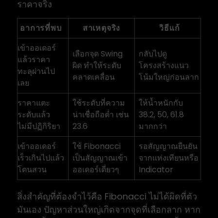
ราคาจริง
อาการที่พบ
สาเหตุจริง
วิธีแก้
เข้าออเดอร์
เลือกจุด Swing
กลับไปดู
แล้วราคา
ผิด ทำให้ระดับ
โครงสร้างแนว
ทะลุผ่านไป
คลาดเคลื่อน
โน้มใหญ่ก่อนลาก
เลย
ราคาแตะ
ใช้ระดับที่ความ
ให้น้ำหนักกับ
ระดับแล้ว
น่าเชื่อถือต่ำ เช่น
38.2, 50, 61.8
ไม่มีปฏิกิริยา
23.6
มากกว่า
เข้าออเดอร์
ใช้ Fibonacci
รอสัญญาณยืนยัน
เร็วเกินไปแล้ว
เป็นสัญญาณเข้า
จากแท่งเทียนหรือ
โดนสวน
ออเดอร์เดี่ยวๆ
Indicator
สิ่งสำคัญที่ต้องจำไว้คือ Fibonacci ไม่ได้ผิดที่ตัว
มันเอง ปัญหาส่วนใหญ่เกิดจากจุดที่เลือกลาก หาก