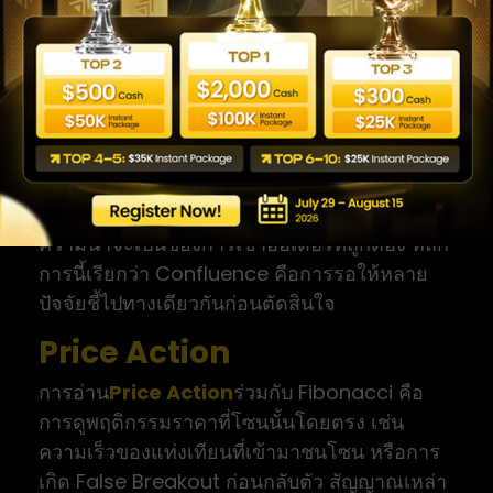
จะใช้ Fibonacci ร่วมกับ
Price Action และ RSI
อย่างไร
Fibonacci เดี่ยวๆ ให้ข้อมูลเพียงด้านเดียวคือ
โซนราคา การนำไปรวมกับเครื่องมืออื่นช่วยเพิ่ม
ความน่าจะเป็นของการเข้าออเดอร์ที่ถูกต้อง หลัก
การนี้เรียกว่า Confluence คือการรอให้หลาย
ปัจจัยชี้ไปทางเดียวกันก่อนตัดสินใจ
Price Action
การอ่าน
Price Action
ร่วมกับ Fibonacci คือ
การดูพฤติกรรมราคาที่โซนนั้นโดยตรง เช่น
ความเร็วของแท่งเทียนที่เข้ามาชนโซน หรือการ
เกิด False Breakout ก่อนกลับตัว สัญญาณเหล่า