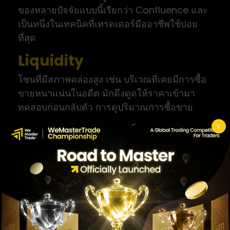
ของหลายปัจจัยแบบนี้เรียกว่า Confluence และ
เป็นหนึ่งในเทคนิคที่เทรดเดอร์มืออาชีพใช้บ่อย
ที่สุด
Liquidity
โซนที่มีสภาพคล่องสูง เช่น บริเวณที่เคยมีการซื้อ
ขายหนาแน่นในอดีต มักดึงดูดให้ราคาเข้ามา
ทดสอบก่อนกลับตัว การดูปริมาณการซื้อขาย
ประกอบกับการวิเคราะห์ Volume ช่วยให้เห็น
X
ภาพสภาพคล่องนี้ได้ชัดเจนขึ้น
ลำดับการตัดสินใจที่แนะนำคือ ราคาเข้าโซน
Fibonacci ก่อน จากนั้นตรวจสอบว่ามีแนวรับ
แนวต้านเดิมซ้อนทับหรือไม่ ตามด้วยรอสัญญาณ
แท่งเทียนยืนยัน แล้วจึงพิจารณาเข้าออเดอร์ หาก
ขาดขั้นตอนใดขั้นตอนหนึ่งไป ความเสี่ยงของการ
เข้าผิดจังหวะจะสูงขึ้นทันที