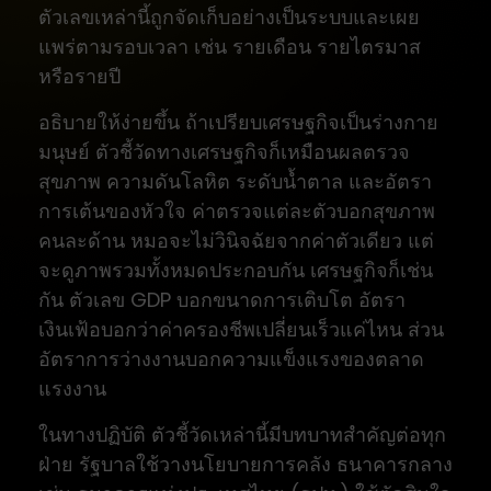
ตัวเลขเหล่านี้ถูกจัดเก็บอย่างเป็นระบบและเผย
แพร่ตามรอบเวลา เช่น รายเดือน รายไตรมาส
หรือรายปี
อธิบายให้ง่ายขึ้น ถ้าเปรียบเศรษฐกิจเป็นร่างกาย
มนุษย์ ตัวชี้วัดทางเศรษฐกิจก็เหมือนผลตรวจ
สุขภาพ ความดันโลหิต ระดับน้ำตาล และอัตรา
การเต้นของหัวใจ ค่าตรวจแต่ละตัวบอกสุขภาพ
คนละด้าน หมอจะไม่วินิจฉัยจากค่าตัวเดียว แต่
จะดูภาพรวมทั้งหมดประกอบกัน เศรษฐกิจก็เช่น
กัน ตัวเลข GDP บอกขนาดการเติบโต อัตรา
เงินเฟ้อบอกว่าค่าครองชีพเปลี่ยนเร็วแค่ไหน ส่วน
อัตราการว่างงานบอกความแข็งแรงของตลาด
แรงงาน
ในทางปฏิบัติ ตัวชี้วัดเหล่านี้มีบทบาทสำคัญต่อทุก
ฝ่าย รัฐบาลใช้วางนโยบายการคลัง ธนาคารกลาง