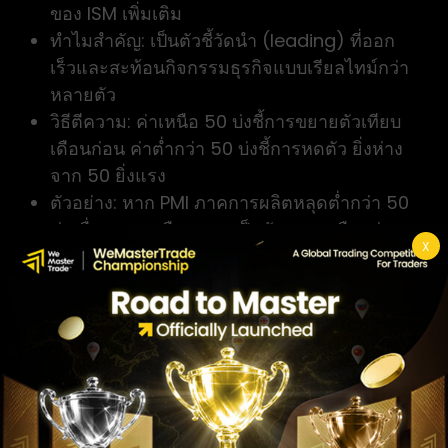
ของ ISM เพิ่มเติม
ทำไมสำคัญ: เป็นตัวชี้วัดนำ (leading) ที่ออก
เร็วและสะท้อนกิจกรรมธุรกิจแบบเรียลไทม์กว่า
หลายตัว
วิธีตีความ: ค่าเหนือ 50 บ่งชี้การขยายตัวเทียบ
เดือนก่อน ค่าต่ำกว่า 50 บ่งชี้การหดตัว ยิ่งห่าง
จาก 50 ยิ่งแรง
ตัวอย่าง: หาก PMI ภาคการผลิตหลุดต่ำกว่า 50
ต่อเนื่องหลายเดือน อาจเป็นสัญญาณเตือนว่า
X
กิจกรรมเศรษฐกิจกำลังชะลอ
ข้อจำกัด: เป็นข้อมูลเชิงสำรวจความรู้สึก
(sentiment) ที่อาจไม่ตรงกับตัวเลขผลผลิต
จริงเสมอไป
อัตราดอกเบี้ยนโยบาย
คืออะไร: อัตราดอกเบี้ยอ้างอิงที่ธนาคารกลาง
กำหนด เพื่อส่งผ่านไปยังต้นทุนการกู้ยืมทั้งระบบ