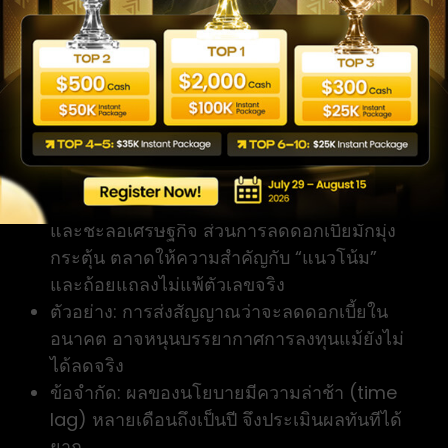
ใครเผยแพร่: ในไทยคือคณะกรรมการนโยบาย
การเงิน (กนง.) ภายใต้ธนาคารแห่ง
ประเทศไทย ส่วนสหรัฐฯ คือ Federal Reserve
(FOMC)
ทำไมสำคัญ: ดอกเบี้ยเป็น “ราคาของเงิน” จึง
กระทบแทบทุกสินทรัพย์ ทั้งพันธบัตร หุ้น อสัง
หาฯ และค่าเงิน
วิธีตีความ: การขึ้นดอกเบี้ยมักมุ่งสกัดเงินเฟ้อ
และชะลอเศรษฐกิจ ส่วนการลดดอกเบี้ยมักมุ่ง
กระตุ้น ตลาดให้ความสำคัญกับ “แนวโน้ม”
และถ้อยแถลงไม่แพ้ตัวเลขจริง
ตัวอย่าง: การส่งสัญญาณว่าจะลดดอกเบี้ยใน
อนาคต อาจหนุนบรรยากาศการลงทุนแม้ยังไม่
ได้ลดจริง
ข้อจำกัด: ผลของนโยบายมีความล่าช้า (time
lag) หลายเดือนถึงเป็นปี จึงประเมินผลทันทีได้
ยาก