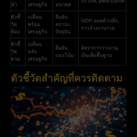
บริโภค, yield curve
นำ
เศรษฐกิจ
อนาคต
ตัวชี้
เปลี่ยน
ยืนยัน
GDP, ยอดค้าปลีก,
วัด
พร้อม
สถานะ
การจ้างงานรวม
พ้อง
เศรษฐกิจ
ปัจจุบัน
ตัวชี้
เปลี่ยน
ยืนยัน
อัตราการว่างงาน,
วัด
หลัง
แนวโน้ม
เงินเฟ้อพื้นฐาน
ตาม
เศรษฐกิจ
ตัวชี้วัดสำคัญที่ควรติดตาม