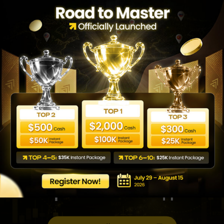
Index
(ESTOXX50)
Dow Jones
GMT +3
Понед
EURO
STOXX50
Index
Присоединяйтесь к
нашей
торговой команде!