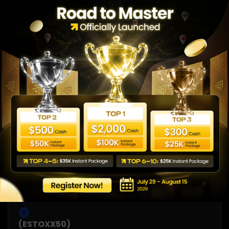
(CAC40)
GMT +3
Dushanba -
CAC40 Index
(HSI50)
Hong Kong
GMT +3
Dushanba -
50 Index
(ESTOXX50)
Dow Jones
GMT +3
Dushanba -
EURO
STOXX50
Index
(ESTOXX50)