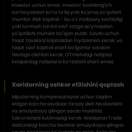
investor uchun emas. Investor boshlang'ich
sarmoyasidan ko'ra to'liq yoki ko'proq yo'qotishi
mumkin. Risk kapitali - bu o'z moliyaviy xavfsizligi
yoki turmush tarzini xavf ostiga qo'ymasdan
yo'qotilishi mumkin bo'lgan puldir. Savdo uchun
faqat tavakkal kapitalidan foydalanish kerak, va
faqat xavf kapitali etarli bo'lganlar savdoni
hisobga olishlari kerak. O'tmishdagi natijalar
kelajakdagi natijalarni ko'rsatishi shart emas.
Xaridorning oshkor etilishini qoplash
Mijozlarning kompensatsiyasi uchun taqdim
etilgan barcha savdolar faraziy deb hisoblanishi
va simulyatsiya qilingan savdo muhitida
takrorlanishi kutilmasligi kerak. WeMasterTrade
dasturidagi barcha hisoblar simulyatsiya qilingan