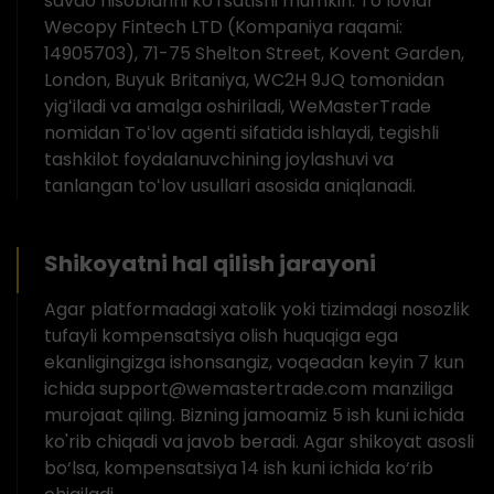
savdo hisoblarini ko'rsatishi mumkin. Toʻlovlar
Wecopy Fintech LTD (Kompaniya raqami:
14905703), 71-75 Shelton Street, Kovent Garden,
London, Buyuk Britaniya, WC2H 9JQ tomonidan
yigʻiladi va amalga oshiriladi, WeMasterTrade
nomidan Toʻlov agenti sifatida ishlaydi, tegishli
tashkilot foydalanuvchining joylashuvi va
tanlangan toʻlov usullari asosida aniqlanadi.
Shikoyatni hal qilish jarayoni
Agar platformadagi xatolik yoki tizimdagi nosozlik
tufayli kompensatsiya olish huquqiga ega
ekanligingizga ishonsangiz, voqeadan keyin 7 kun
ichida support@wemastertrade.com manziliga
murojaat qiling. Bizning jamoamiz 5 ish kuni ichida
ko'rib chiqadi va javob beradi. Agar shikoyat asosli
bo‘lsa, kompensatsiya 14 ish kuni ichida ko‘rib