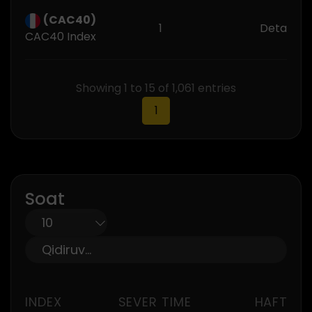
(CAC40)
1
Detail Tr
CAC40 Index
Showing 1 to 15 of 1,061 entries
1
Soat
INDEX
SEVER TIME
HAFTA K