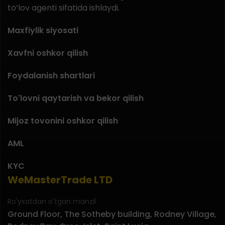
to‘lov agenti sifatida ishlaydi.
Maxfiylik siyosati
Xavfni oshkor qilish
Foydalanish shartlari
To'lovni qaytarish va bekor qilish
Mijoz tovonini oshkor qilish
AML
KYC
WeMasterTrade LTD
Ro'yxatdan o'tgan manzil
Ground Floor, The Sotheby building, Rodney Village,