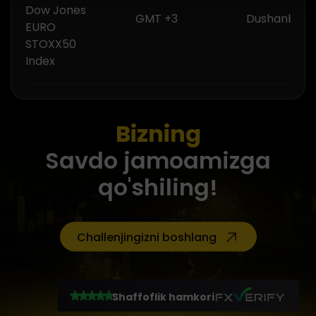
Dow Jones
GMT +3
Dushanba -
EURO
STOXX50
Index
Bizning
Savdo jamoamizga
qo'shiling!
Challenjingizni boshlang
Shaffoflik hamkori