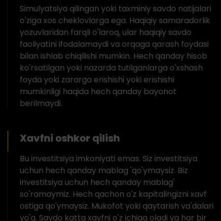
Simulyatsiya qilingan yoki taxminiy savdo natijalari
o'ziga xos cheklovlarga ega. Haqiqiy samaradorlik
yozuvlaridan farqli o'laroq, ular haqiqiy savdo
faoliyatini ifodalamaydi va orqaga qarash foydasi
bilan ishlab chiqilishi mumkin. Hech qanday hisob
ko'rsatilgan yoki nazarda tutilganlarga o'xshash
foyda yoki zararga erishishi yoki erishishi
mumkinligi haqida hech qanday bayonot
berilmaydi.
Xavfni oshkor qilish
Bu investitsiya imkoniyati emas. Siz investitsiya
uchun hech qanday mablag 'qo'ymaysiz. Biz
investitsiya uchun hech qanday mablag'
so'ramaymiz. Hech qachon o'z kapitalingizni xavf
ostiga qo'ymaysiz. Mukofot yoki qaytarish va'dalari
yo'q. Savdo katta xavfni o'z ichiga oladi va har bir