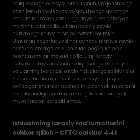
to'liq hisobga olmaydi. Misol uchun, yo'qotishlarga
dosh berish yoki savdo yo'qotishlariga qaramay,
ma'lum bir savdo dasturiga rioya qilish qobiliyati
muhim nuqta bo'lib, u ham haqiqiy savdo
natijalariga salbiy ta'sir ko'rsatishi mumkin.
Umuman bozorlar yoki har qanday maxsus savdo
dasturini amalga oshirish bilan bog'liq ko'plab
boshqa omillar mavjud bo'lib, ular faraziy
natijalarni tayyorlashda to'liq hisobga olinmaydi
va ularning barchasi savdo natijalariga salbiy ta'sir
ko'rsatishi mumkin. Ushbu veb-saytda paydo
bo'ladigan sharhlar boshqa mijozlar yoki mijozlarni
ifodalamasligi mumkin va kelajakda ishlash yoki
muvaffaqiyat kafolati emas.
Ishlashning faraziy ma'lumotlarini
oshkor qilish - CFTC qoidasi 4.41