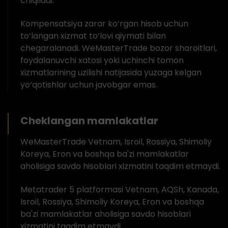
chiqiladi.
Kompensatsiya zarar ko‘rgan hisob uchun
to‘langan xizmat to‘lovi qiymati bilan
chegaralanadi. WeMasterTrade bozor sharoitlari,
foydalanuvchi xatosi yoki uchinchi tomon
xizmatlarining uzilishi natijasida yuzaga kelgan
yo‘qotishlar uchun javobgar emas.
Cheklangan mamlakatlar
WeMasterTrade Vetnam, Isroil, Rossiya, Shimoliy
Koreya, Eron va boshqa ba'zi mamlakatlar
aholisiga savdo hisoblari xizmatini taqdim etmaydi.
Metatrader 5 platformasi Vetnam, AQSh, Kanada,
Isroil, Rossiya, Shimoliy Koreya, Eron va boshqa
ba'zi mamlakatlar aholisiga savdo hisoblari
xizmatini taqdim etmaydi.