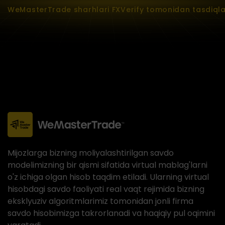
WeMasterTrade sharhlari FXVerify tomonidan tasdiql
Mijozlarga bizning moliyalashtirilgan savdo
modelimizning bir qismi sifatida virtual mablag'larni
o'z ichiga olgan hisob taqdim etiladi. Ularning virtual
hisobdagi savdo faoliyati real vaqt rejimida bizning
eksklyuziv algoritmlarimiz tomonidan jonli firma
savdo hisobimizga takrorlanadi va haqiqiy pul oqimini