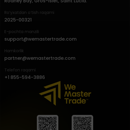
Rodney Bay, Gros-Islet, Saint Lucia.
Ro‘yxatdan o‘tish raqami
2025-00321
E-pochta manzili
support@wemastertrade.com
Hamkorlik
partner@wemastertrade.com
Telefon raqami
+1 855-594-3886