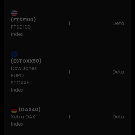
(FTSE100)
1
Detail Tr
FTSE 100
Index
(ESTOXX50)
Dow Jones
1
Detail Tr
EURO
STOXX50
Index
(DAX40)
Xetra DAX
1
Detail Tr
Index