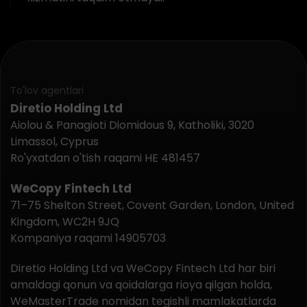
To'lov agentlari
Diretio Holding Ltd
Aiolou & Panagioti Diomidous 9, Katholiki, 3020
Limassol, Cyprus
Ro'yxatdan o'tish raqami HE 481457
WeCopy Fintech Ltd
71–75 Shelton Street, Covent Garden, London, United
Kingdom, WC2H 9JQ
Kompaniya raqami 14905703
Diretio Holding Ltd va WeCopy Fintech Ltd har biri
amaldagi qonun va qoidalarga rioya qilgan holda,
WeMasterTrade nomidan tegishli mamlakatlarda