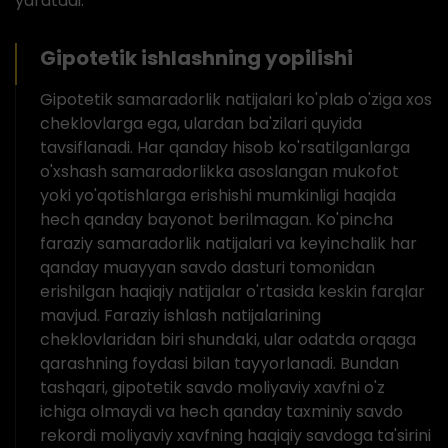
yaratadi.
Gipotetik ishlashning yopilishi
Gipotetik samaradorlik natijalari ko'plab o'ziga xos
cheklovlarga ega, ulardan ba'zilari quyida
tavsiflanadi. Har qanday hisob ko'rsatilganlarga
o'xshash samaradorlikka asoslangan mukofot
yoki yo'qotishlarga erishishi mumkinligi haqida
hech qanday bayonot berilmagan. Ko'pincha
faraziy samaradorlik natijalari va keyinchalik har
qanday muayyan savdo dasturi tomonidan
erishilgan haqiqiy natijalar o'rtasida keskin farqlar
mavjud. Faraziy ishlash natijalarining
cheklovlaridan biri shundaki, ular odatda orqaga
qarashning foydasi bilan tayyorlanadi. Bundan
tashqari, gipotetik savdo moliyaviy xavfni o'z
ichiga olmaydi va hech qanday taxminiy savdo
rekordi moliyaviy xavfning haqiqiy savdoga ta'sirini