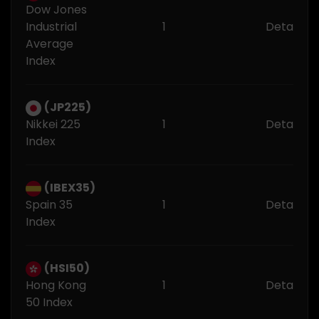
Dow Jones
Industrial
1
Detail Tr
Average
Index
(JP225)
Nikkei 225
1
Detail Tr
Index
(IBEX35)
Spain 35
1
Detail Tr
Index
(HSI50)
Hong Kong
1
Detail Tr
50 Index