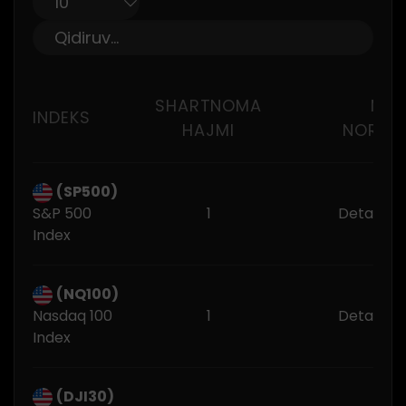
SHARTNOMA
MAR
INDEKS
HAJMI
NORMAL
(SP500)
S&P 500
1
Detail Tr
Index
(NQ100)
Nasdaq 100
1
Detail Tr
Index
(DJI30)