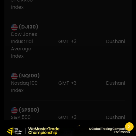
Index
(DJI30)
Dow Jones
Industrial
GMT +3
Dushanba -
Average
Index
(NQ100)
Nasdaq 100
GMT +3
Dushanba -
Index
(SP500)
S&P 500
GMT +3
Dushanba -
Index
X