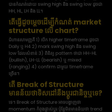
បានកំណត់ដោយ swing high និង swing low ដូចជា
HH, HL, LH និង LL។
តើធ្វើដូចម្តេចដើម្បីកំណត់ market
structure លើ chart?
ជំហានសាមញ្ញគឺ 1) បើក higher timeframe ដូចជា
Daily ឬ H4 2) mark swing high និង swing
low ដែលសំខាន់ 3) ពិនិត្យ pattern ថាជា HH-HL
(bullish), LH-LL (bearish) ឬ mixed
(ranging) 4) confirm ជាមួយ timeframe
ច្រើន។
តើ Break of Structure
មានន័យថាទិសដៅនឹងប្តូរជានិច្ចឬទេ?
ទេ។ Break of Structure អាចបង្ហាញថា
momentum កំពុងផ្លាស់ប្តូរ ប៉ុន្តែមិនមានន័យថា trend