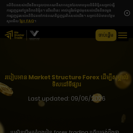
អតិថិជនរបស់យើងនឹងទទួលបានគណនីសាកល្បងដែលមានមូលនិធិនិម្មិតសម្រាប់ធ្វើ
ការជួញដូរនៅក្នុងពិភពនិម្មិត។ លើសពីនេះ អាល់ហ្គូរីធម៍ផ្តាច់មុខរបស់យើងនឹងចម្លង
x
ការជួញដូររបស់អតិថិជនទៅកាន់គណនីជួញដូរពិតរបស់យើង។ សម្រាប់ព័ត៌មានបន្ថែម
សូមមើល
ផ្នែក FAQ
។
ចាប់ផ្តើម
របៀបអាន Market Structure Forex ដើម្បីសម្គាល់
ទិសដៅទីផ្សារ
Last updated: 09/06/2026
ប្រសិនបើអ្នកកំពុងរៀន forex trading ហើយចង់ដឹងថា