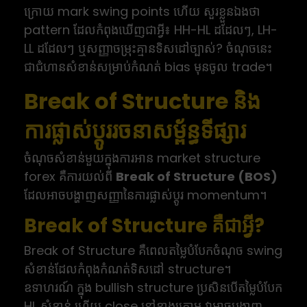
ក្រោយ mark swing points ហើយ សួរខ្លួនឯងថា
pattern ដែលកំពុងឃើញជាអ្វី៖ HH-HL ដដែលៗ, LH-
LL ដដែលៗ ឬសញ្ញាចម្រុះគ្មានទិសដៅច្បាស់? ចំណុចនេះ
ជាជំហានសំខាន់សម្រាប់កំណត់ bias មុនចូល trade។
Break of Structure និង
ការផ្លាស់ប្តូររចនាសម្ព័ន្ធទីផ្សារ
ចំណុចសំខាន់មួយក្នុងការអាន market structure
forex គឺការយល់ពី
Break of Structure (BOS)
ដែលអាចបង្ហាញសញ្ញានៃការផ្លាស់ប្តូរ momentum។
Break of Structure គឺជាអ្វី?
Break of Structure គឺពេលតម្លៃបំបែកចំណុច swing
សំខាន់ដែលកំពុងកំណត់ទិសដៅ structure។
ឧទាហរណ៍ ក្នុង bullish structure ប្រសិនបើតម្លៃបំបែក
HL សំខាន់ ហើយ close នៅខាងក្រោម វាអាចបង្ហាញ