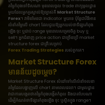
តម្លៃកំពុងទៅទិសណា មុនពេលចូល trade ពាក្យមូលដ្ឋាន
មួយដែលអ្នកគួរស្គាល់ឱ្យច្បាស់គឺ
Market Structure
Forex
។ វាមិនមែនជា indicator មួយទេ ប៉ុន្តែជាវិធីអាន
លំនាំតម្លៃលើ chart ដែលជួយឱ្យអ្នកយល់ថាទីផ្សារកំពុង
ឡើង ចុះ ឬជាប់ range មុនពេលសម្រេចចិត្ត buy ឬ
sell។ អ្នកជំនាញ price action ជាច្រើនប្រើ market
structure forex ជាគ្រឹះសម្រាប់
Forex Trading Strategies
របស់ពួកគេ។
Market Structure Forex
មានន័យដូចម្តេច?
Market Structure Forex សំដៅទៅលើលំនាំចលនា
តម្លៃដែលបង្ហាញលើ chart តាមពេលវេលា។ ជាមូលដ្ឋាន
វាជាការសង្កេតថាតម្លៃកំពុងបង្កើតកំពូល និងបាតបែបណា
ដើម្បីកំណត់ថាទីផ្សារកំពុងឡើង ចុះ ឬស្ថិតក្នុង range។