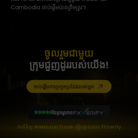
Cambodia ចាប់ផ្តើមបានត្រឹមត្រូវ។
ចូលរួមជាមួយ
ក្រុមជួញដូររបស់យើង!
ចាប់ផ្តើមការប្រកួតប្រជែងរបស់អ្នក
ដៃគូតម្លាភាព
ការពិនិត្យ WeMasterTrade ផ្ទៀងផ្ទាត់ដោយ FXVerify