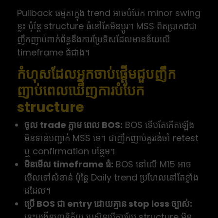
Pullback ធម្មតាក្នុង trend អាចបំបែក minor swing
ខ្លះ ប៉ុន្តែ structure ធំនៅតែមិនប្តូរ។ MSS ពិតប្រាកដជា
ញឹកញាប់ពាក់ព័ន្ធនឹងការប្រែទិសដែលមានន័យលើ
timeframe ធំជាង។
កំហុសដែលអ្នកចាប់ផ្តើមជួបញឹក
ញាប់ពេលឃើញការបំបែក
structure
ចូល trade ភ្លាម ពេល BOS:
BOS ទើបតែកើតឡើង
មិនទាន់បញ្ជាក់ MSS ទេ។ ជាញឹកញាប់គួររង់ចាំ retest
ឬ confirmation បន្ថែម។
មិនមើល timeframe ធំ:
BOS នៅលើ M15 អាច
មើលទៅសំខាន់ ប៉ុន្តែ Daily trend ប្រហែលនៅតែខ្លាំង
ដដែល។
ប្រើ BOS ជា entry ដោយគ្មាន stop loss ច្បាស់:
នេះបង្កើនហានិភ័យ ប្រសិនបើការប្រែ structure មិន