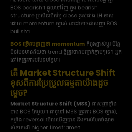
BOS bearish។ ផ្ទុយទៅវិញ ក្នុង bearish
structure ប្រសិនបើតម្លៃ close ខ្ពស់ជាង LH ចាស់
ដោយ momentum ច្បាស់ នោះវាអាចជាសញ្ញា BOS
bullish។
BOS ច្រើនបង្ហាញថា momentum
កំពុងផ្លាស់ប្តូរ ប៉ុន្តែ
មិនមែនមានន័យថា trend ថ្មីត្រូវបានបញ្ជាក់ភ្លាមៗទេ។ អ្នក
នៅតែត្រូវការបរិបទបន្ថែម។
តើ Market Structure Shift
ខុសពីការប្រែប្រួលធម្មតាយ៉ាងដូច
ម្តេច?
Market Structure Shift (MSS)
ជាសញ្ញាខ្លាំង
ជាង BOS តែមួយ។ ជាទូទៅ MSS ត្រូវការ BOS ច្បាស់,
កម្លាំង reversal មើលឃើញបាន និងការបំបែកចំណុច
សំខាន់លើ higher timeframe។