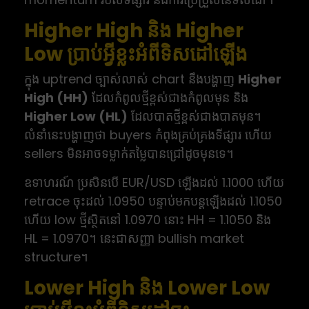
Higher High និង Higher
Low ប្រាប់អ្វីខ្លះអំពីទិសដៅឡើង
ក្នុង uptrend ច្បាស់លាស់ chart នឹងបង្ហាញ
Higher
High (HH)
ដែលកំពូលថ្មីខ្ពស់ជាងកំពូលមុន និង
Higher Low (HL)
ដែលបាតថ្មីខ្ពស់ជាងបាតមុន។
លំនាំនេះបង្ហាញថា buyers កំពុងគ្រប់គ្រងទីផ្សារ ហើយ
sellers មិនអាចទម្លាក់តម្លៃបានជ្រៅដូចមុនទេ។
ឧទាហរណ៍ ប្រសិនបើ EUR/USD ឡើងដល់ 1.1000 ហើយ
retrace ចុះដល់ 1.0950 បន្ទាប់មកបន្តឡើងដល់ 1.1050
ហើយ low ថ្មីស្ថិតនៅ 1.0970 នោះ HH = 1.1050 និង
HL = 1.0970។ នេះជាសញ្ញា bullish market
structure។
Lower High និង Lower Low