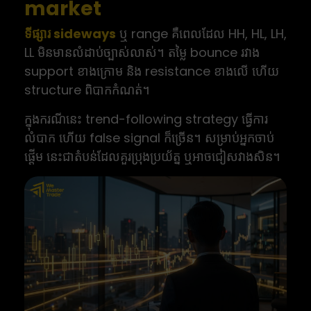
market
ទីផ្សារ sideways
ឬ range គឺពេលដែល HH, HL, LH,
LL មិនមានលំដាប់ច្បាស់លាស់។ តម្លៃ bounce រវាង
support ខាងក្រោម និង resistance ខាងលើ ហើយ
structure ពិបាកកំណត់។
ក្នុងករណីនេះ trend-following strategy ធ្វើការ
លំបាក ហើយ false signal ក៏ច្រើន។ សម្រាប់អ្នកចាប់
ផ្តើម នេះជាតំបន់ដែលគួរប្រុងប្រយ័ត្ន ឬអាចជៀសវាងសិន។