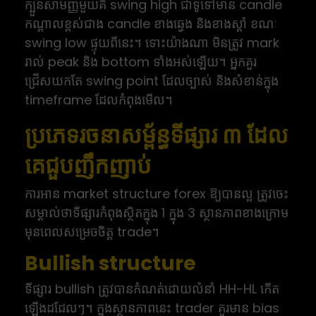
ក្បួនសាមញ្ញមួយគឺ swing high ជាទូទៅមាន candle
កណ្តាលខ្ពស់ជាង candle ខាងឆ្វេង និងខាងស្តាំ ខណៈ
swing low ផ្ទុយពីនេះ។ ទោះយ៉ាងណា មិនត្រូវ mark
រាល់ peak និង bottom ទាំងអស់ឡើយ។ អ្នកគួរ
ជ្រើសយកតែ swing point ដែលច្បាស់ និងសំខាន់ក្នុង
timeframe ដែលកំពុងមើល។
ប្រភេទរចនាសម្ព័ន្ធទីផ្សារ ៣ ដែល
គេជួបញឹកញាប់
ការអាន market structure forex ឱ្យបានល្អ ត្រូវចេះ
សម្គាល់ថាទីផ្សារកំពុងស្ថិតក្នុង 1 ក្នុង 3 ស្ថានភាពខាងក្រោម
មុនពេលសម្រេចចិត្ត trade។
Bullish structure
ទីផ្សារ bullish ត្រូវបានកំណត់ដោយលំនាំ HH-HL កើត
ឡើងដដែលៗ។ ក្នុងស្ថានភាពនេះ trader គួរមាន bias