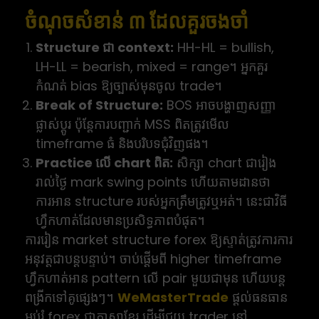
ចំណុចសំខាន់ ៣ ដែលគួរចងចាំ
Structure ជា context:
HH-HL = bullish,
LH-LL = bearish, mixed = range។ អ្នកគួរ
កំណត់ bias ឱ្យច្បាស់មុនចូល trade។
Break of Structure:
BOS អាចបង្ហាញសញ្ញា
ផ្លាស់ប្តូរ ប៉ុន្តែការបញ្ជាក់ MSS ពិតត្រូវមើល
timeframe ធំ និងបរិបទជុំវិញផង។
Practice លើ chart ពិត:
សិក្សា chart ជារៀង
រាល់ថ្ងៃ mark swing points ហើយតាមដានថា
ការអាន structure របស់អ្នកត្រឹមត្រូវឬអត់។ នេះជាវិធី
ហ្វឹកហាត់ដែលមានប្រសិទ្ធភាពបំផុត។
ការរៀន market structure forex ឱ្យស្ទាត់ត្រូវការការ
អនុវត្តជាបន្តបន្ទាប់។ ចាប់ផ្តើមពី higher timeframe
ហ្វឹកហាត់អាន pattern លើ pair មួយជាមុន ហើយបន្ត
ពង្រីកទៅគូផ្សេងៗ។
WeMasterTrade
ផ្តល់ធនធាន
អប់រំ forex ជាភាសាខ្មែរ ដើម្បីជួយ trader នៅ