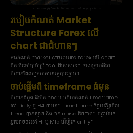
ប្រភេទរចនាសម្ព័ន្ធទីផ្សារ bullish bearish sideways ក្នុង forex
របៀបកំណត់ Market
Structure Forex លើ
chart ជាជំហានៗ
ការកំណត់ market structure forex លើ chart
ពិត មិនចាំបាច់ប្រើ tool ពិសេសទេ។ ខាងក្រោមគឺជា
ជំហានដែលអ្នកអាចអនុវត្តបានភ្លាម។
ចាប់ផ្តើមពី timeframe ធំមុន
ជំហានដំបូង គឺបើក chart ហើយកំណត់ timeframe
ទៅ Daily ឬ H4 ជាមុន។ Timeframe ធំជួយឱ្យមើល
trend បានស្អាត និងមាន noise តិចជាង។ បន្ទាប់មក
អ្នកអាចចុះទៅ H1 ឬ M15 ដើម្បីរក entry។