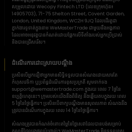
សម្រួលដោយ Wecopy Fintech LTD (លេខក្រុមហ៊ុន៖
14905703), 71-75 Shelton Street, Covent Garden,
London, United Kingdom, WC2H 9JQ ដែលដើរតួជា
ភ្នាក់ងារទូទាត់ក្នុងនាម WeMasterTrade ជាមួយនឹងអង្គភាព
ដែលអាចអនុវត្តបានកំណត់ដោយផ្អែកលើទីតាំងរបស់អ្នកប្រើប្រាស់
និងបានជ្រើសរើស។
ដំណើរការដោះស្រាយបណ្តឹង
ប្រសិនបើអ្នកជឿថាអ្នកមានសិទ្ធិទទួលបានសំណងដោយសារតែ
កំហុសវេទិកា ឬប្រព័ន្ធដំណើរការខុសប្រក្រតី សូមទាក់ទង
support@wemastertrade.com ក្នុងរយៈពេល 7 ថ្ងៃនៃ
ឧប្បត្តិហេតុនេះ។ ក្រុមរបស់យើងនឹងពិនិត្យ និងឆ្លើយតបក្នុងរយៈពេល
5 ថ្ងៃនៃថ្ងៃធ្វើការ។ ប្រសិនបើពាក្យបណ្តឹងមានសុពលភាព សំណងនឹង
ត្រូវបានដំណើរការក្នុងរយៈពេល 14 ថ្ងៃនៃថ្ងៃធ្វើការ។
សំណងត្រូវបានកំណត់ចំពោះតម្លៃនៃថ្លៃសេវាដែលបានបង់សម្រាប់
គណនីដែលរងផលប៉ះពាល់។ WeMasterTrade មិនទទួលខុស