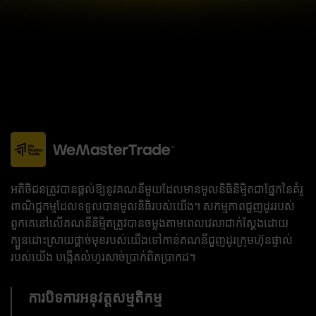
អតិថិជនត្រូវបានផ្តល់ឱ្យនូវគណនីមួយដែលមានមូលនិធិនិម្មិតជាផ្នែកនៃគំរូ
ពាណិជ្ជកម្មដែលទទួលបានមូលនិធិរបស់យើង។ សកម្មភាពជួញដូររបស់
ពួកគេនៅលើគណនីនិម្មិតត្រូវបានចម្លងតាមពេលវេលាជាក់ស្តែងដោយ
ក្បួនដោះស្រាយផ្តាច់មុខរបស់យើងទៅកាន់គណនីជួញដូរក្រុមហ៊ុនផ្ទាល់
របស់យើង បង្កើតលំហូរសាច់ប្រាក់ពិតប្រាកដ។
ការបិទការអនុវត្តសម្មតិកម្ម