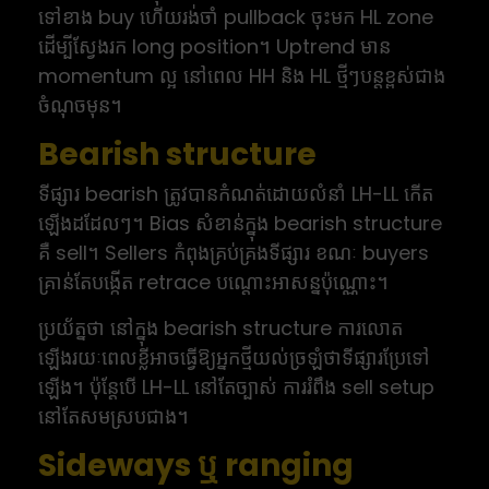
ទៅខាង buy ហើយរង់ចាំ pullback ចុះមក HL zone
ដើម្បីស្វែងរក long position។ Uptrend មាន
momentum ល្អ នៅពេល HH និង HL ថ្មីៗបន្តខ្ពស់ជាង
ចំណុចមុន។
Bearish structure
ទីផ្សារ bearish ត្រូវបានកំណត់ដោយលំនាំ LH-LL កើត
ឡើងដដែលៗ។ Bias សំខាន់ក្នុង bearish structure
គឺ sell។ Sellers កំពុងគ្រប់គ្រងទីផ្សារ ខណៈ buyers
គ្រាន់តែបង្កើត retrace បណ្តោះអាសន្នប៉ុណ្ណោះ។
ប្រយ័ត្នថា នៅក្នុង bearish structure ការលោត
ឡើងរយៈពេលខ្លីអាចធ្វើឱ្យអ្នកថ្មីយល់ច្រឡំថាទីផ្សារប្រែទៅ
ឡើង។ ប៉ុន្តែបើ LH-LL នៅតែច្បាស់ ការរំពឹង sell setup
នៅតែសមស្របជាង។
Sideways ឬ ranging