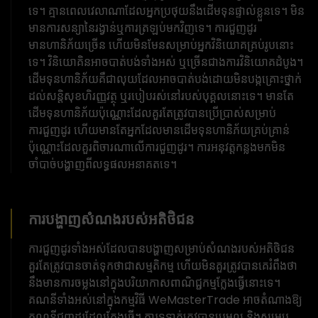
ទេ។ គ្មានពេលវេលាណាដែលអ្នកប្រថុយនឹងដើមទុនផ្ទាល់ខ្លួនទេ។ មិន
មានការសន្យានៃរង្វាន់ឬការត្រឡប់មកវិញទេ។ ការជួញដូរ
មានហានិភ័យច្រើន ហើយមិនមែនសម្រាប់អ្នកវិនិយោគគ្រប់រូបនោះ
ទេ។ វិនិយោគិនអាចបាត់បង់ទាំងអស់ ឬច្រើនជាងការវិនិយោគដំបូង។
ដើមទុនហានិភ័យគឺជាលុយដែលអាចបាត់បង់ដោយមិនបង្កគ្រោះថ្នាក់
ដល់សន្តិសុខហិរញ្ញវត្ថុ ឬរបៀបរស់នៅរបស់បុគ្គលនោះទេ។ មានតែ
ដើមទុនហានិភ័យប៉ុណ្ណោះដែលគួរតែត្រូវបានប្រើប្រាស់សម្រាប់
ការជួញដូរ ហើយមានតែអ្នកដែលមានដើមទុនហានិភ័យគ្រប់គ្រាន់
ប៉ុណ្ណោះដែលគួរពិចារណាលើការជួញដូរ។ ការ​អនុវត្ត​កន្លង​មក​មិន​
ចាំបាច់​បង្ហាញ​ពី​លទ្ធផល​អនាគត​ទេ។
ការបង្ហាញសំណងរបស់អតិថិជន
ការជួញដូរទាំងអស់ដែលបានបង្ហាញសម្រាប់សំណងរបស់អតិថិជន
គួរតែត្រូវបានចាត់ទុកថាជាសម្មតិកម្ម ហើយមិនគួរត្រូវបានគេរំពឹងថា
នឹងមានការចម្លងនៅក្នុងបរិយាកាសពាណិជ្ជកម្មក្លែងធ្វើនោះទេ។
គណនីទាំងអស់នៅក្នុងកម្មវិធី WeMasterTrade អាចតំណាងឱ្យ
គណនីជួញដូរដែលក្លែងធ្វើ។ ការទូទាត់ត្រូវបានប្រមូល និងសម្រប