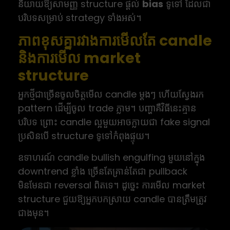
និយាយឱ្យសាមញ្ញ structure ផ្តល់
bias
ទូទៅ ដែលជា
បរិបទសម្រាប់ strategy ទាំងអស់។
ភាពខុសគ្នារវាងការមើលតែ candle
និងការមើល market
structure
អ្នកថ្មីជាច្រើនចូលចិត្តមើល candle ម្តងៗ ហើយស្វែងរក
pattern ដើម្បីចូល trade ភ្លាម។ បញ្ហាគឺវិធីនេះគ្មាន
បរិបទ ព្រោះ candle ល្អមួយអាចក្លាយជា fake signal
ប្រសិនបើ structure ទូទៅកំពុងផ្ទុយ។
ឧទាហរណ៍ candle bullish engulfing មួយនៅក្នុង
downtrend ខ្លាំង ច្រើនតែគ្រាន់តែជា pullback
មិនមែនជា reversal ពិតទេ។ ដូច្នេះ ការមើល market
structure ជួយឱ្យអ្នកបកស្រាយ candle បានត្រឹមត្រូវ
ជាងមុន។