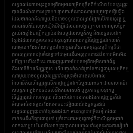
លទ្ធផល​នៃ​ការ​អនុវត្ត​សម្មតិកម្ម​មាន​កម្រិត​ច្រើន​ពី​កំណើត ដែល​ខ្លះ​ត្រូវ​
បាន​ពិពណ៌នា​ខាងក្រោម។ គ្មានការតំណាងណាមួយត្រូវបានធ្វើឡើង
ដែលថាគណនីណាមួយនឹងអាចទទួលបានរង្វាន់ផ្អែកលើការអនុវត្ត ឬ
ការបាត់បង់ដែលស្រដៀងនឹងអ្វីដែលបានបង្ហាញ។ មានភាពខុសប្លែក
គ្នាយ៉ាងខ្លាំងជាញឹកញាប់រវាងលទ្ធផលសម្មតិកម្ម និងលទ្ធផលជាក់
ស្តែងដែលសម្រេចបានជាបន្តបន្ទាប់ដោយកម្មវិធីជួញដូរជាក់លាក់
ណាមួយ។ ដែនកំណត់មួយនៃលទ្ធផលនៃការអនុវត្តសម្មតិកម្មគឺថា
ពួកគេត្រូវបានរៀបចំជាទូទៅជាមួយនឹងអត្ថប្រយោជន៍នៃការមើលមិន
ឃើញ។ លើសពីនេះ ការជួញដូរតាមបែបសម្មតិកម្មមិនពាក់ព័ន្ធ
នឹងហានិភ័យហិរញ្ញវត្ថុទេ ហើយគ្មានកំណត់ត្រានៃការជួញដូរសម្មតិកម្ម
ណាមួយអាចទទួលខុសត្រូវទាំងស្រុងចំពោះផលប៉ះពាល់
នៃហានិភ័យហិរញ្ញវត្ថុលើការជួញដូរជាក់ស្តែងនោះទេ។ ជាឧទាហរណ៍
សមត្ថភាពក្នុងការទប់ទល់នឹងការខាតបង់ ឬប្រកាន់ខ្ជាប់នូវកម្ម
វិធីជួញដូរជាក់លាក់មួយ បើទោះបីជាការខាតបង់នៃការជួញដូរគឺជា
ចំណុចសំខាន់មួយ ដែលអាចជះឥទ្ធិពលយ៉ាងធ្ងន់ធ្ងរដល់
លទ្ធផលជួញដូរជាក់ស្តែងផងដែរ។ មានកត្តាជាច្រើនទៀតដែល
ទាក់ទងនឹងទីផ្សារជាទូទៅ ឬចំពោះការអនុវត្តកម្មវិធីពាណិជ្ជកម្មជាក់
លាក់ណាមួយ ដែលមិនអាចត្រូវបានរាប់បញ្ចូលទាំងស្រុងក្នុងការរៀបចំ
លទ្ធផលសម្មតិកម្ម ហើយកត្តាទាំងអស់នេះអាចប៉ះពាល់ដល់លទ្ធផល