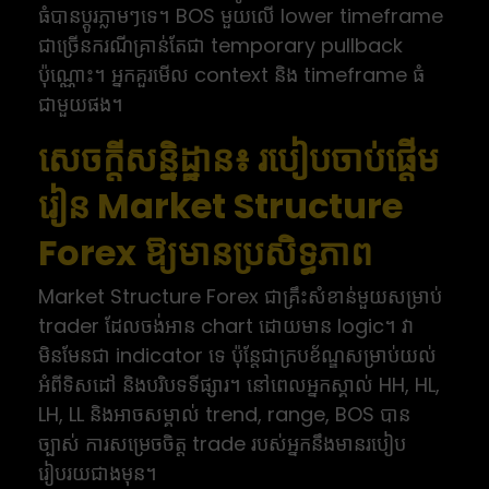
ធំបានប្តូរភ្លាមៗទេ។ BOS មួយលើ lower timeframe
ជាច្រើនករណីគ្រាន់តែជា temporary pullback
ប៉ុណ្ណោះ។ អ្នកគួរមើល context និង timeframe ធំ
ជាមួយផង។
សេចក្តីសន្និដ្ឋាន៖ របៀបចាប់ផ្តើម
រៀន Market Structure
Forex ឱ្យមានប្រសិទ្ធភាព
Market Structure Forex ជាគ្រឹះសំខាន់មួយសម្រាប់
trader ដែលចង់អាន chart ដោយមាន logic។ វា
មិនមែនជា indicator ទេ ប៉ុន្តែជាក្របខ័ណ្ឌសម្រាប់យល់
អំពីទិសដៅ និងបរិបទទីផ្សារ។ នៅពេលអ្នកស្គាល់ HH, HL,
LH, LL និងអាចសម្គាល់ trend, range, BOS បាន
ច្បាស់ ការសម្រេចចិត្ត trade របស់អ្នកនឹងមានរបៀប
រៀបរយជាងមុន។