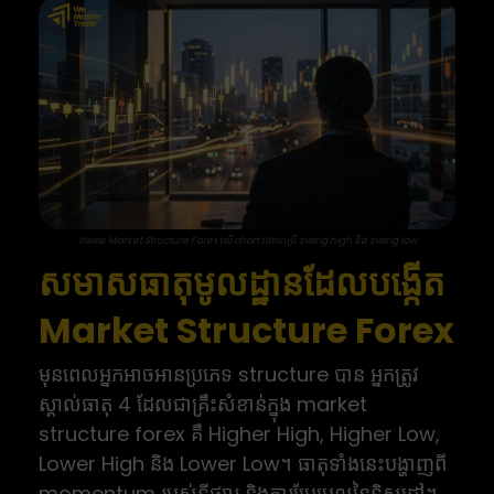
ការអាន Market Structure Forex លើ chart ដោយប្រើ swing high និង swing low
សមាសធាតុមូលដ្ឋានដែលបង្កើត
Market Structure Forex
មុនពេលអ្នកអាចអានប្រភេទ structure បាន អ្នកត្រូវ
ស្គាល់ធាតុ 4 ដែលជាគ្រឹះសំខាន់ក្នុង market
structure forex គឺ Higher High, Higher Low,
Lower High និង Lower Low។ ធាតុទាំងនេះបង្ហាញពី
momentum របស់ទីផ្សារ និងការប្រែប្រួលនៃទិសដៅ។