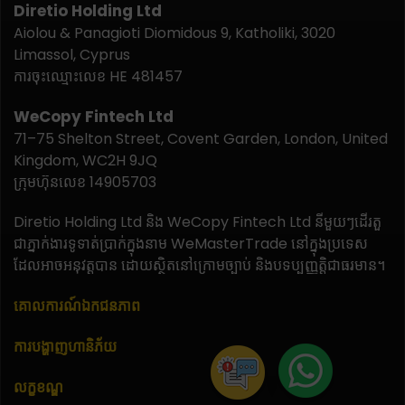
Diretio Holding Ltd
Aiolou & Panagioti Diomidous 9, Katholiki, 3020
Limassol, Cyprus
ការចុះឈ្មោះលេខ HE 481457
WeCopy Fintech Ltd
71–75 Shelton Street, Covent Garden, London, United
Kingdom, WC2H 9JQ
ក្រុមហ៊ុនលេខ 14905703
Diretio Holding Ltd និង WeCopy Fintech Ltd នីមួយៗដើរតួ
ជាភ្នាក់ងារទូទាត់ប្រាក់ក្នុងនាម WeMasterTrade នៅក្នុងប្រទេស
ដែលអាចអនុវត្តបាន ដោយស្ថិតនៅក្រោមច្បាប់ និងបទប្បញ្ញត្តិជាធរមាន។
គោលការណ៍ឯកជនភាព
ការបង្ហាញហានិភ័យ
លក្ខខណ្ឌ