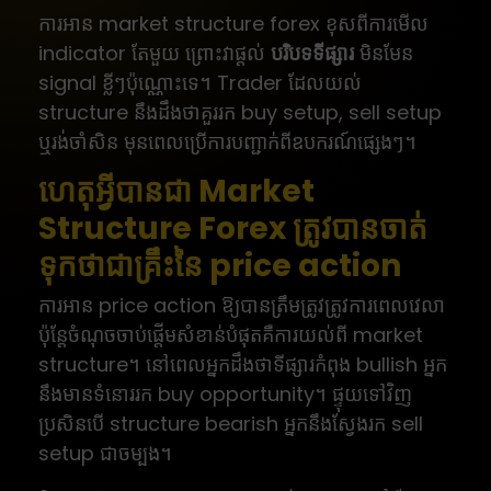
ការអាន market structure forex ខុសពីការមើល
indicator តែមួយ ព្រោះវាផ្តល់
បរិបទទីផ្សារ
មិនមែន
signal ខ្លីៗប៉ុណ្ណោះទេ។ Trader ដែលយល់
structure នឹងដឹងថាគួររក buy setup, sell setup
ឬរង់ចាំសិន មុនពេលប្រើការបញ្ជាក់ពីឧបករណ៍ផ្សេងៗ។
ហេតុអ្វីបានជា Market
Structure Forex ត្រូវបានចាត់
ទុកថាជាគ្រឹះនៃ price action
ការអាន price action ឱ្យបានត្រឹមត្រូវត្រូវការពេលវេលា
ប៉ុន្តែចំណុចចាប់ផ្តើមសំខាន់បំផុតគឺការយល់ពី market
structure។ នៅពេលអ្នកដឹងថាទីផ្សារកំពុង bullish អ្នក
នឹងមានទំនោររក buy opportunity។ ផ្ទុយទៅវិញ
ប្រសិនបើ structure bearish អ្នកនឹងស្វែងរក sell
setup ជាចម្បង។