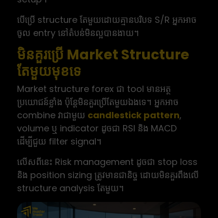
បើប្រើ structure តែមួយដោយគ្មានបរិបទ S/R អ្នកអាច
ចូល entry នៅតំបន់មិនល្អបានងាយ។
មិនគួរប្រើ Market Structure
តែមួយមុខទេ
Market structure forex ជា tool មានអត្ថ
ប្រយោជន៍ខ្លាំង ប៉ុន្តែមិនគួរប្រើតែមួយឯងទេ។ អ្នកអាច
combine វាជាមួយ
candlestick pattern
,
volume ឬ indicator ដូចជា RSI និង MACD
ដើម្បីជួយ filter signal។
លើសពីនេះ Risk management ដូចជា stop loss
និង position sizing ត្រូវមានជានិច្ច ដោយមិនគួរពឹងលើ
structure analysis តែមួយ។