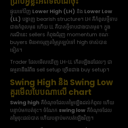
ប្រាប់អ្វីខ្លះអំពីទិសដៅចុះ
ផ្ទុយទៅវិញ
Lower High (LH)
និង
Lower Low
(LL)
បង្ហាញ bearish structure។ LH គឺកំពូលថ្មីទាប
ជាងកំពូលមុន ហើយ LL គឺបាតថ្មីទាបជាងបាតមុន។ ក្នុង
ករណីនេះ sellers កំពុងជំរុញ momentum ខណៈ
buyers មិនអាចរុញតម្លៃត្រឡប់ទៅ high ចាស់បាន
ទៀត។
Trader ដែលមើលឃើញ LH-LL កើតឡើងដដែលៗ ជា
ធម្មតានឹងរំពឹង sell setup ច្រើនជាង buy setup។
Swing High និង Swing Low
គួរមើលបែបណាលើ chart
Swing high
គឺចំណុចដែលតម្លៃឡើងដល់កំពូល ហើយ
បន្ទាប់មកបត់ចុះ។ ចំណែក
swing low
គឺចំណុចដែល
តម្លៃចុះដល់បាត ហើយបន្ទាប់មកបត់ឡើងវិញ។