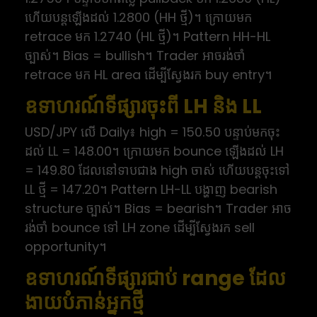
ហើយបន្តឡើងដល់ 1.2800 (HH ថ្មី)។ ក្រោយមក
retrace មក 1.2740 (HL ថ្មី)។ Pattern HH-HL
ច្បាស់។ Bias = bullish។ Trader អាចរង់ចាំ
retrace មក HL area ដើម្បីស្វែងរក buy entry។
ឧទាហរណ៍ទីផ្សារចុះពី LH និង LL
USD/JPY លើ Daily៖ high = 150.50 បន្ទាប់មកចុះ
ដល់ LL = 148.00។ ក្រោយមក bounce ឡើងដល់ LH
= 149.80 ដែលនៅទាបជាង high ចាស់ ហើយបន្តចុះទៅ
LL ថ្មី = 147.20។ Pattern LH-LL បង្ហាញ bearish
structure ច្បាស់។ Bias = bearish។ Trader អាច
រង់ចាំ bounce ទៅ LH zone ដើម្បីស្វែងរក sell
opportunity។
ឧទាហរណ៍ទីផ្សារជាប់ range ដែល
ងាយបំភាន់អ្នកថ្មី