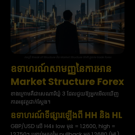
ការប្រើ Break of Structure និង Market Structure Shift ក្នុងការ trade forex
ឧទាហរណ៍សាមញ្ញនៃការអាន
Market Structure Forex
ខាងក្រោមគឺជាសេណារីយ៉ូ 3 ដែលជួយឱ្យអ្នកមើលឃើញ
ការអនុវត្តជាក់ស្តែង។
ឧទាហរណ៍ទីផ្សារឡើងពី HH និង HL
GBP/USD លើ H4៖ low មុន = 1.2600, high =
1.2750។ បន្ទាប់មកតម្លៃ pullback មក 1.2680 (HL)