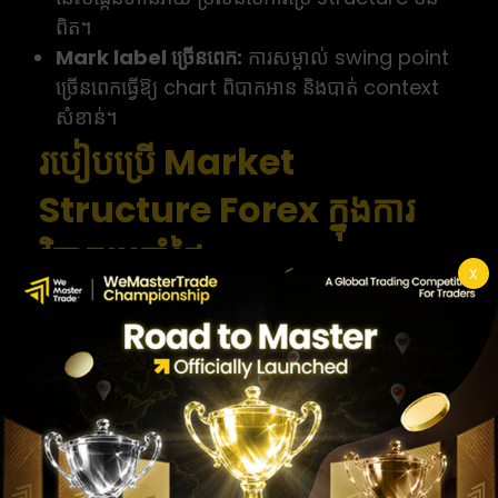
ពិត។
Mark label ច្រើនពេក:
ការសម្គាល់ swing point
ច្រើនពេកធ្វើឱ្យ chart ពិបាកអាន និងបាត់ context
សំខាន់។
របៀបប្រើ Market
Structure Forex ក្នុងការ
វិភាគប្រចាំថ្ងៃ
X
ចំណេះដឹងទ្រឹស្តីមានតម្លៃ នៅពេលអ្នកយកទៅប្រើជាមួយការ
វិភាគប្រចាំថ្ងៃ។ ខាងក្រោមគឺជាវិធីប្រើ market
structure forex ក្នុង routine trade។
ប្រើ Market Structure ដើម្បី
ស្វែងរក bias មុនចូល trade
មុនចូល session នីមួយៗ សំណួរដំបូងគួរតែជា៖