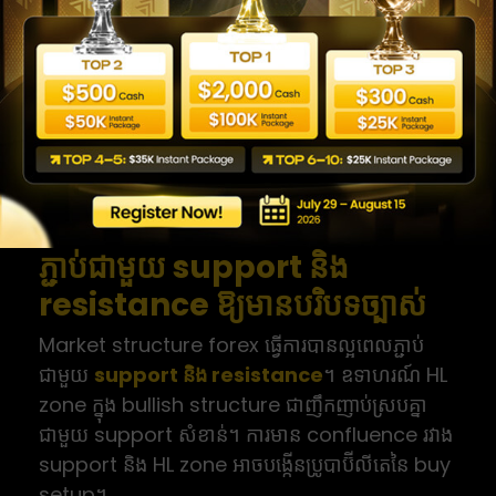
structure ធំកំពុង bullish ឬ bearish? Daily
chart អាចប្រើជាចំណុច reference ហើយ H4 ជួយ
confirm។ ប្រសិនបើ Daily មាន bullish structure
ហើយ H4 កំពុង pullback មក HL zone នោះអ្នក
អាចផ្តោតលើ buy setup ជាចម្បង។
Bias ច្បាស់ជួយ filter signal ដែលមិនស្របទិសដៅ
ហើយកាត់បន្ថយការចូល trade ដោយអារម្មណ៍។
ភ្ជាប់ជាមួយ support និង
resistance ឱ្យមានបរិបទច្បាស់
Market structure forex ធ្វើការបានល្អពេលភ្ជាប់
ជាមួយ
support និង resistance
។ ឧទាហរណ៍ HL
zone ក្នុង bullish structure ជាញឹកញាប់ស្របគ្នា
ជាមួយ support សំខាន់។ ការមាន confluence រវាង
support និង HL zone អាចបង្កើនប្រូបាប៊ីលីតេនៃ buy
setup។