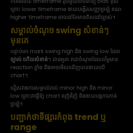
ការមើលតែ timeframe តូចមួយអាចនាំឱ្យ bias ខុស
ព្រោះ lower timeframe ងាយបង្កើតសញ្ញាច្រឡំ ខណៈ
higher timeframe អាចនៅតែមានទិសដៅច្បាស់។
សម្គាល់ចំណុច swing សំខាន់ៗ
មុនគេ
បន្ទាប់មក mark swing high និង swing low ដែល
ច្បាស់ ហើយសំខាន់
។ ជាធម្មតា វាជាចំណុចដែលតម្លៃមាន
reaction ខ្លាំង និងអាចមើលឃើញបានងាយលើ
chart។
ជៀសវាងការសម្គាល់រាល់ minor high និង minor
low ព្រោះវាធ្វើឱ្យ chart រញ៉េរញ៉ៃ និងងាយបង្កការភាន់
ច្រឡំ។
បញ្ជាក់ថាទីផ្សារកំពុង trend ឬ
range