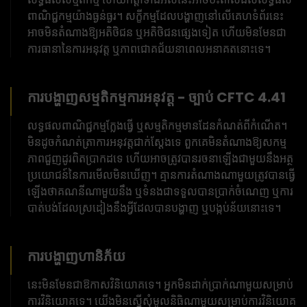
ពាណិជ្ជកម្មយ៉ាងធ្ងន់ធ្ងរ។ សក្ខីកម្មដែលបង្ហាញនៅលើគេហទំព័រនេះ
អាចមិនតំណាងឱ្យអតិថិជន ឬអតិថិជនផ្សេងទៀត ហើយមិនមែនជា
ការធានានៃការអនុវត្ត ឬភាពជោគជ័យនាពេលអនាគតនោះទេ។
ការបង្ហាញសម្មតិកម្មការអនុវត្ត - ច្បាប់ CFTC 4.41
លទ្ធផលពាណិជ្ជកម្មក្លែងធ្វើ ឬសម្មតិកម្មមានដែនកំណត់ពីកំណើត។
មិនដូចកំណត់ត្រាការអនុវត្តជាក់ស្តែងទេ ពួកគេមិនតំណាងឱ្យសកម្ម
ភាពជួញដូរពិតប្រាកដទេ ហើយអាចត្រូវបានរចនាឡើងជាមួយនឹងអត្ថ
ប្រយោជន៍នៃការមើលមិនឃើញ។ គ្មានការតំណាងណាមួយត្រូវបានធ្វើ
ឡើងថាគណនីណាមួយនឹង ឬទំនងជាទទួលបានប្រាក់ចំណេញ ឬការ
បាត់បង់ដែលស្រដៀងនឹងអ្វីដែលបានបង្ហាញ ឬបង្កប់ន័យនោះទេ។
ការបង្ហាញហានិភ័យ
នេះមិនមែនជាឱកាសវិនិយោគទេ។ អ្នកមិនដាក់ប្រាក់ណាមួយសម្រាប់
ការវិនិយោគទេ។ យើងមិនស្នើសុំមូលនិធិណាមួយសម្រាប់ការវិនិយោគ