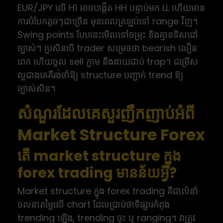
EUR/JPY លើ H1 អាចបង្កើត HH បន្ទាប់មក LL ហើយមាន
ការបំបែកតូចៗជាច្រើន មុនពេលត្រឡប់ទៅ range វិញ។
Swing points បែបនេះមើលទៅចម្រុះ និងគ្មានទិសដៅ
ច្បាស់។ ប្រសិនបើ trader សម្រេចថា bearish លឿន
ពេក ហើយចូល sell ភ្លាម នឹងងាយជាប់ trap។ ជម្រើស
ល្អជាងគេគឺរង់ចាំឱ្យ structure បញ្ជាក់ trend ឱ្យ
ច្បាស់សិន។
សំណួរដែលគេសួរញឹកញាប់អំពី
Market Structure Forex
តើ market structure ក្នុង
forex trading មានន័យអ្វី?
Market structure ក្នុង forex trading គឺជាលំនាំ
ចលនាតម្លៃលើ chart ដែលប្រាប់ថាទីផ្សារកំពុង
trending ឡើង, trending ចុះ ឬ ranging។ វាត្រូវ