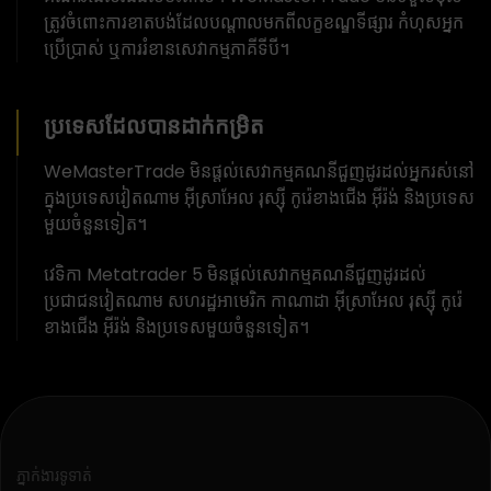
ត្រូវចំពោះការខាតបង់ដែលបណ្តាលមកពីលក្ខខណ្ឌទីផ្សារ កំហុសអ្នក
ប្រើប្រាស់ ឬការរំខានសេវាកម្មភាគីទីបី។
ប្រទេសដែលបានដាក់កម្រិត
WeMasterTrade មិនផ្តល់សេវាកម្មគណនីជួញដូរដល់អ្នករស់នៅ
ក្នុងប្រទេសវៀតណាម អ៊ីស្រាអែល រុស្ស៊ី កូរ៉េខាងជើង អ៊ីរ៉ង់ និងប្រទេស
មួយចំនួនទៀត។
វេទិកា Metatrader 5 មិនផ្តល់សេវាកម្មគណនីជួញដូរដល់
ប្រជាជនវៀតណាម សហរដ្ឋអាមេរិក កាណាដា អ៊ីស្រាអែល រុស្ស៊ី កូរ៉េ
ខាងជើង អ៊ីរ៉ង់ និងប្រទេសមួយចំនួនទៀត។
ភ្នាក់ងារទូទាត់