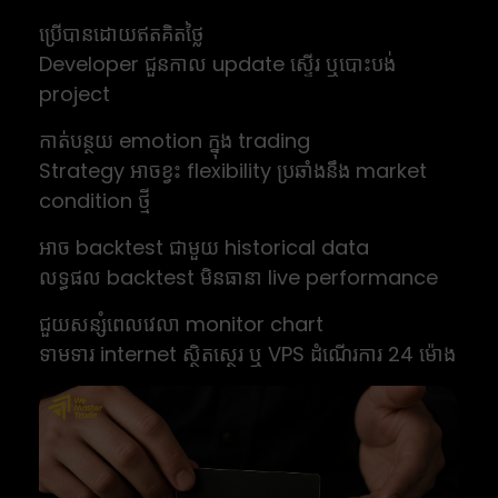
ប្រើបានដោយឥតគិតថ្លៃ
Developer ជួនកាល update ស្ទើរ ឬបោះបង់
project
កាត់បន្ថយ emotion ក្នុង trading
Strategy អាចខ្វះ flexibility ប្រឆាំងនឹង market
condition ថ្មី
អាច backtest ជាមួយ historical data
លទ្ធផល backtest មិនធានា live performance
ជួយសន្សំពេលវេលា monitor chart
ទាមទារ internet ស្ថិតស្ថេរ ឬ VPS ដំណើរការ 24 ម៉ោង