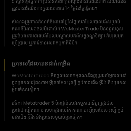
5 ថ្ងៃនៃថ្ងៃធ្វើការ។ ប្រសិនបើពាក្យបណ្តឹងមានសុពលភាព សំណងនឹង
ត្រូវបានដំណើរការក្នុងរយៈពេល 14 ថ្ងៃនៃថ្ងៃធ្វើការ។
សំណងត្រូវបានកំណត់ចំពោះតម្លៃនៃថ្លៃសេវាដែលបានបង់សម្រាប់
គណនីដែលរងផលប៉ះពាល់។ WeMasterTrade មិនទទួលខុស
ត្រូវចំពោះការខាតបង់ដែលបណ្តាលមកពីលក្ខខណ្ឌទីផ្សារ កំហុសអ្នក
ប្រើប្រាស់ ឬការរំខានសេវាកម្មភាគីទីបី។
ប្រទេសដែលបានដាក់កម្រិត
WeMasterTrade មិនផ្តល់សេវាកម្មគណនីជួញដូរដល់អ្នករស់នៅ
ក្នុងប្រទេសវៀតណាម អ៊ីស្រាអែល រុស្ស៊ី កូរ៉េខាងជើង អ៊ីរ៉ង់ និងប្រទេស
មួយចំនួនទៀត។
វេទិកា Metatrader 5 មិនផ្តល់សេវាកម្មគណនីជួញដូរដល់
ប្រជាជនវៀតណាម សហរដ្ឋអាមេរិក កាណាដា អ៊ីស្រាអែល រុស្ស៊ី កូរ៉េ
ខាងជើង អ៊ីរ៉ង់ និងប្រទេសមួយចំនួនទៀត។