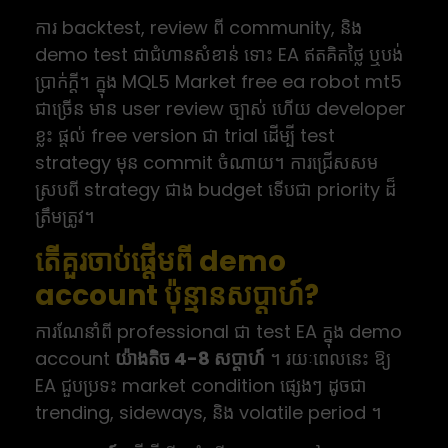
ការ backtest, review ពី community, និង
demo test ជាជំហានសំខាន់ ទោះ EA ឥតគិតថ្លៃ ឬបង់
ប្រាក់ក្ដី។ ក្នុង MQL5 Market free ea robot mt5
ជាច្រើន មាន user review ច្បាស់ ហើយ developer
ខ្លះ ផ្ដល់ free version ជា trial ដើម្បី test
strategy មុន commit ចំណាយ។ ការជ្រើសសម
ស្របពី strategy ជាង budget ទើបជា priority ដ៏
ត្រឹមត្រូវ។
តើគួរចាប់ផ្តើមពី demo
account ប៉ុន្មានសប្ដាហ៍?
ការណែនាំពី professional ជា test EA ក្នុង demo
account
យ៉ាងតិច 4-8 សប្ដាហ៍
។ រយៈពេលនេះ ឱ្យ
EA ជួបប្រទះ market condition ផ្សេងៗ ដូចជា
trending, sideways, និង volatile period ។