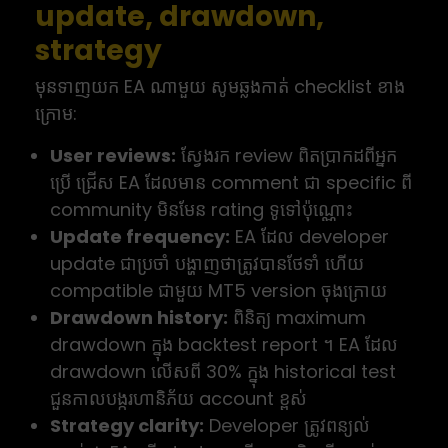
update, drawdown,
strategy
មុនទាញយក EA ណាមួយ សូមឆ្លងកាត់ checklist ខាង
ក្រោម:
User reviews:
ស្វែងរក review ពិតប្រាកដពីអ្នក
ប្រើ ជ្រើស EA ដែលមាន comment ជា specific ពី
community មិនមែន rating ទូទៅប៉ុណ្ណោះ
Update frequency:
EA ដែល developer
update ជាប្រចាំ បង្ហាញថាត្រូវបានថែទាំ ហើយ
compatible ជាមួយ MT5 version ចុងក្រោយ
Drawdown history:
ពិនិត្យ maximum
drawdown ក្នុង backtest report ។ EA ដែល
drawdown លើសពី 30% ក្នុង historical test
ជួនកាលបង្ករហានិភ័យ account ខ្ពស់
Strategy clarity:
Developer ត្រូវពន្យល់