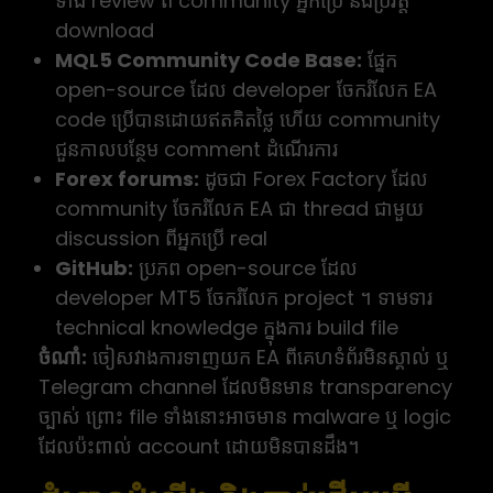
ទាំង review ពី community អ្នកប្រើ និងប្រវត្តិ
download
MQL5 Community Code Base:
ផ្នែក
open-source ដែល developer ចែករំលែក EA
code ប្រើបានដោយឥតគិតថ្លៃ ហើយ community
ជួនកាលបន្ថែម comment ដំណើរការ
Forex forums:
ដូចជា Forex Factory ដែល
community ចែករំលែក EA ជា thread ជាមួយ
discussion ពីអ្នកប្រើ real
GitHub:
ប្រភព open-source ដែល
developer MT5 ចែករំលែក project ។ ទាមទារ
technical knowledge ក្នុងការ build file
ចំណាំ:
ចៀសវាងការទាញយក EA ពីគេហទំព័រមិនស្គាល់ ឬ
Telegram channel ដែលមិនមាន transparency
ច្បាស់ ព្រោះ file ទាំងនោះអាចមាន malware ឬ logic
ដែលប៉ះពាល់ account ដោយមិនបានដឹង។