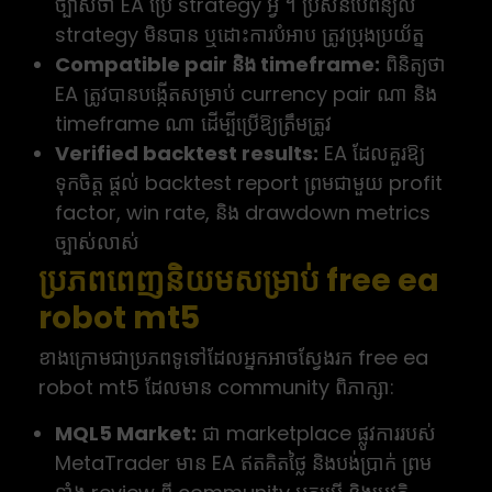
ច្បាស់ថា EA ប្រើ strategy អ្វី ។ ប្រសិនបើពន្យល់
strategy មិនបាន ឬដោះការបំអាប ត្រូវប្រុងប្រយ័ត្ន
Compatible pair និង timeframe:
ពិនិត្យថា
EA ត្រូវបានបង្កើតសម្រាប់ currency pair ណា និង
timeframe ណា ដើម្បីប្រើឱ្យត្រឹមត្រូវ
Verified backtest results:
EA ដែលគួរឱ្យ
ទុកចិត្ត ផ្តល់ backtest report ព្រមជាមួយ profit
factor, win rate, និង drawdown metrics
ច្បាស់លាស់
ប្រភពពេញនិយមសម្រាប់ free ea
robot mt5
ខាងក្រោមជាប្រភពទូទៅដែលអ្នកអាចស្វែងរក free ea
robot mt5 ដែលមាន community ពិភាក្សា:
MQL5 Market:
ជា marketplace ផ្លូវការរបស់
MetaTrader មាន EA ឥតគិតថ្លៃ និងបង់ប្រាក់ ព្រម