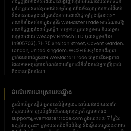
ការជួញដូរទាំងអស់ដែលបានបង្ហាញសម្រាប់សំណងរបស់អតិថិជន
គួរតែត្រូវបានចាត់ទុកថាជាសម្មតិកម្ម ហើយមិនគួរត្រូវបានគេរំពឹងថា
នឹងមានការចម្លងនៅក្នុងបរិយាកាសពាណិជ្ជកម្មក្លែងធ្វើនោះទេ។
គណនីទាំងអស់នៅក្នុងកម្មវិធី WeMasterTrade អាចតំណាងឱ្យ
គណនីជួញដូរដែលក្លែងធ្វើ។ ការទូទាត់ត្រូវបានប្រមូល និងសម្រប
សម្រួលដោយ Wecopy Fintech LTD (លេខក្រុមហ៊ុន៖
14905703), 71-75 Shelton Street, Covent Garden,
London, United Kingdom, WC2H 9JQ ដែលដើរតួជា
ភ្នាក់ងារទូទាត់ក្នុងនាម WeMasterTrade ជាមួយនឹងអង្គភាព
ដែលអាចអនុវត្តបានកំណត់ដោយផ្អែកលើទីតាំងរបស់អ្នកប្រើប្រាស់
និងបានជ្រើសរើស។
ដំណើរការដោះស្រាយបណ្តឹង
ប្រសិនបើអ្នកជឿថាអ្នកមានសិទ្ធិទទួលបានសំណងដោយសារតែ
កំហុសវេទិកា ឬប្រព័ន្ធដំណើរការខុសប្រក្រតី សូមទាក់ទង
support@wemastertrade.com ក្នុងរយៈពេល 7 ថ្ងៃនៃ
ឧប្បត្តិហេតុនេះ។ ក្រុមរបស់យើងនឹងពិនិត្យ និងឆ្លើយតបក្នុងរយៈពេល