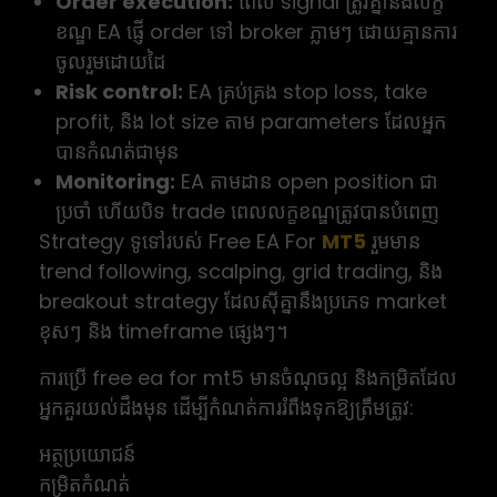
Order execution:
ពេល signal ត្រូវគ្នានឹងលក្ខ
ខណ្ឌ EA ផ្ញើ order ទៅ broker ភ្លាមៗ ដោយគ្មានការ
ចូលរួមដោយដៃ
Risk control:
EA គ្រប់គ្រង stop loss, take
profit, និង lot size តាម parameters ដែលអ្នក
បានកំណត់ជាមុន
Monitoring:
EA តាមដាន open position ជា
ប្រចាំ ហើយបិទ trade ពេលលក្ខខណ្ឌត្រូវបានបំពេញ
Strategy ទូទៅរបស់ Free EA For
MT5
រួមមាន
trend following, scalping, grid trading, និង
breakout strategy ដែលសុីគ្នានឹងប្រភេទ market
ខុសៗ និង timeframe ផ្សេងៗ។
ការប្រើ free ea for mt5 មានចំណុចល្អ និងកម្រិតដែល
អ្នកគួរយល់ដឹងមុន ដើម្បីកំណត់ការរំពឹងទុកឱ្យត្រឹមត្រូវ:
អត្ថប្រយោជន៍
កម្រិតកំណត់