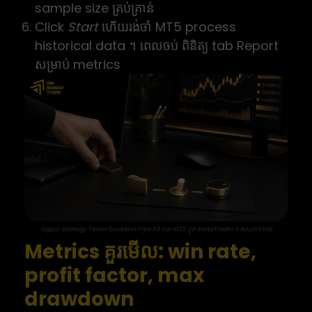
sample size គ្រប់គ្រាន់
Click
Start
ហើយរង់ចាំ MT5 process
historical data ។ ពេលចប់ ពិនិត្យ tab Report
សម្រាប់ metrics
លទ្ធផល Strategy Tester backtest Free EA For MT5 ក្នុង MetaTrader 5 Report tab
Metrics គួរមើល: win rate,
profit factor, max
drawdown