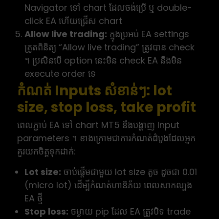
Navigator ទៅ chart ដែលចង់ប្រើ ឬ double-
click EA ហើយជ្រើស chart
Allow live trading:
ក្នុងប្រអប់ EA settings
ត្រូតពិនិត្យ “Allow live trading” ត្រូវបាន check
។ ប្រសិនបើ option នេះមិន check EA នឹងមិន
execute order ទេ
កំណត់ Inputs សំខាន់ៗ: lot
size, stop loss, take profit
ពេលភ្ជាប់ EA ទៅ chart MT5 នឹងបង្ហាញ Input
parameters ។ ខាងក្រោមជាការកំណត់ដំបូងដែលអ្នក
គួរយកចិត្តទុកដាក់:
Lot size:
ចាប់ផ្តើមជាមួយ lot size តូច ដូចជា 0.01
(micro lot) ដើម្បីកំណត់ហានិភ័យ ពេលសាកល្បង
EA ថ្មី
Stop loss:
ចម្ងាយ pip ដែល EA ត្រូវបិទ trade