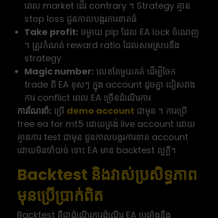
ពេល market ដើរ contrary ។ Strategy គ្មាន
stop loss ជួនកាលបង្ករការខាតធំ
Take profit:
ចម្ងាយ pip ដែល EA lock ចំណេញ
។ ត្រូវកំណត់ reward ratio ដែលសមស្របនឹង
strategy
Magic number:
លេខតែមួយគត់ ដើម្បីចែក
trade ពី EA ខុសៗ ក្នុង account ដូចគ្នា ជៀសវាង
ការ conflict ពេល EA ច្រើនដំណើរការ
ការណែនាំ:
ប្រើ
demo account
ជាមុន ។ ការប្រើ
free ea for mt5 ដោយត្រង់ live account ដោយ
គ្មានការ test ជាមុន ជួនកាលបង្ករការខាត account
ដោយមិនចាំបាច់ ទោះ EA មាន backtest ល្អក្ដី។
Backtest និងវាស់ប្រសិទ្ធភាព
មុនប្រើប្រាក់ពិត
Backtest គឺជាដំណើរការដំណើរ EA ប្រឆាំងនឹង