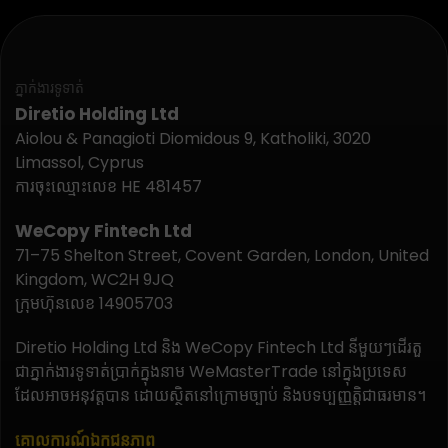
ភ្នាក់ងារទូទាត់
Diretio Holding Ltd
Aiolou & Panagioti Diomidous 9, Katholiki, 3020
Limassol, Cyprus
ការចុះឈ្មោះលេខ HE 481457
WeCopy Fintech Ltd
71–75 Shelton Street, Covent Garden, London, United
Kingdom, WC2H 9JQ
ក្រុមហ៊ុនលេខ 14905703
Diretio Holding Ltd និង WeCopy Fintech Ltd នីមួយៗដើរតួ
ជាភ្នាក់ងារទូទាត់ប្រាក់ក្នុងនាម WeMasterTrade នៅក្នុងប្រទេស
ដែលអាចអនុវត្តបាន ដោយស្ថិតនៅក្រោមច្បាប់ និងបទប្បញ្ញត្តិជាធរមាន។
គោលការណ៍ឯកជនភាព