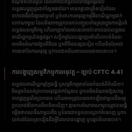
ចំណុចសំខាន់មួយ ដែលអាចជះឥទ្ធិពលយ៉ាងធ្ងន់ធ្ងរដល់
លទ្ធផលជួញដូរជាក់ស្តែងផងដែរ។ មានកត្តាជាច្រើនទៀតដែល
ទាក់ទងនឹងទីផ្សារជាទូទៅ ឬចំពោះការអនុវត្តកម្មវិធីពាណិជ្ជកម្មជាក់
លាក់ណាមួយ ដែលមិនអាចត្រូវបានរាប់បញ្ចូលទាំងស្រុងក្នុងការរៀបចំ
លទ្ធផលសម្មតិកម្ម ហើយកត្តាទាំងអស់នេះអាចប៉ះពាល់ដល់លទ្ធផល
ពាណិជ្ជកម្មយ៉ាងធ្ងន់ធ្ងរ។ សក្ខីកម្មដែលបង្ហាញនៅលើគេហទំព័រនេះ
អាចមិនតំណាងឱ្យអតិថិជន ឬអតិថិជនផ្សេងទៀត ហើយមិនមែនជា
ការធានានៃការអនុវត្ត ឬភាពជោគជ័យនាពេលអនាគតនោះទេ។
ការបង្ហាញសម្មតិកម្មការអនុវត្ត - ច្បាប់ CFTC 4.41
លទ្ធផលពាណិជ្ជកម្មក្លែងធ្វើ ឬសម្មតិកម្មមានដែនកំណត់ពីកំណើត។
មិនដូចកំណត់ត្រាការអនុវត្តជាក់ស្តែងទេ ពួកគេមិនតំណាងឱ្យសកម្ម
ភាពជួញដូរពិតប្រាកដទេ ហើយអាចត្រូវបានរចនាឡើងជាមួយនឹងអត្ថ
ប្រយោជន៍នៃការមើលមិនឃើញ។ គ្មានការតំណាងណាមួយត្រូវបានធ្វើ
ឡើងថាគណនីណាមួយនឹង ឬទំនងជាទទួលបានប្រាក់ចំណេញ ឬការ
បាត់បង់ដែលស្រដៀងនឹងអ្វីដែលបានបង្ហាញ ឬបង្កប់ន័យនោះទេ។