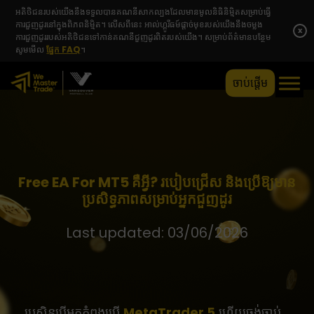
អតិថិជនរបស់យើងនឹងទទួលបានគណនីសាកល្បងដែលមានមូលនិធិនិម្មិតសម្រាប់ធ្វើ
ការជួញដូរនៅក្នុងពិភពនិម្មិត។ លើសពីនេះ អាល់ហ្គូរីធម៍ផ្តាច់មុខរបស់យើងនឹងចម្លង
x
ការជួញដូររបស់អតិថិជនទៅកាន់គណនីជួញដូរពិតរបស់យើង។ សម្រាប់ព័ត៌មានបន្ថែម
សូមមើល
ផ្នែក FAQ
។
ចាប់ផ្តើម
Free EA For MT5 គឺអ្វី? របៀបជ្រើស និងប្រើឱ្យមាន
ប្រសិទ្ធភាពសម្រាប់អ្នកជួញដូរ
Last updated: 03/06/2026
ប្រសិនបើអ្នកកំពុងប្រើ
MetaTrader 5
ហើយចង់ចាប់