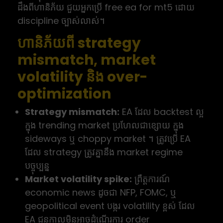
ដឹងពីហានិភ័យ ជួយអ្នកប្រើ free ea for mt5 ដោយ
discipline ច្បាស់លាស់។
ហានិភ័យពី strategy
mismatch, market
volatility និង over-
optimization
Strategy mismatch:
EA ដែល backtest ល្អ
ក្នុង trending market ប្រហែលជាខ្សោយ ក្នុង
sideways ឬ choppy market ។ ត្រូវប្រើ EA
ដែល strategy ត្រូវគ្នានឹង market regime
បច្ចុប្បន្ន
Market volatility spike:
ព្រឹត្តការណ៍
economic news ដូចជា NFP, FOMC, ឬ
geopolitical event បង្ករ volatility ខ្ពស់ ដែល
EA ជួនកាលមិនអាចដំណើរការ order