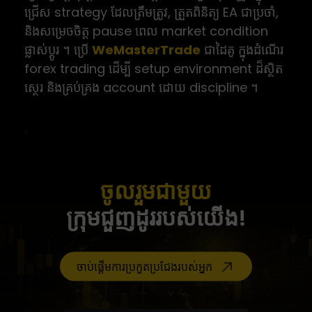
ជ្រើស strategy ដែលត្រឹមត្រូវ, ត្រួតពិនិត្យ EA ជាប្រចាំ,
និងសម្រេចចិត្ត pause ពេល market condition
ផ្លាស់ប្ដូរ ។ ប្រើ
WeMasterTrade
ជាដៃគូ ក្នុងដំណើរ
forex trading ដើម្បី setup environment ដ៏ស្ថិត
ស្ថេរ និងគ្រប់គ្រង account ដោយ discipline ។
ចូលរួមជាមួយ
ក្រុមជួញដូររបស់យើង!
ចាប់ផ្តើមការប្រកួតប្រជែងរបស់អ្នក