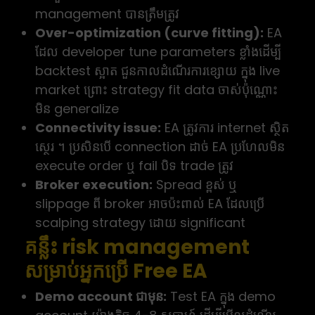
management បានត្រឹមត្រូវ
Over-optimization (curve fitting):
EA
ដែល developer tune parameters ខ្លាំងដើម្បី
backtest ស្អាត ជួនកាលដំណើរការខ្សោយ ក្នុង live
market ព្រោះ strategy fit data ចាស់ប៉ុណ្ណោះ
មិន generalize
Connectivity issue:
EA ត្រូវការ internet ស្ថិត
ស្ថេរ ។ ប្រសិនបើ connection ដាច់ EA ប្រហែលមិន
execute order ឬ fail បិទ trade ត្រូវ
Broker execution:
Spread ខ្ពស់ ឬ
slippage ពី broker អាចប៉ះពាល់ EA ដែលប្រើ
scalping strategy ដោយ significant
គន្លឹះ risk management
សម្រាប់អ្នកប្រើ Free EA
Demo account ជាមុន:
Test EA ក្នុង demo