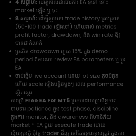
4 សប្ដាហ៍:
ដើម្បីមើលដំណើរការ EA ទូទៅ ទោះ
market ឡើង ឬ ចុះ
8 សប្ដាហ៍:
ដើម្បីស្ថាបនា trade history គ្រប់គ្រាន់
(50-100 trade ឡើងទៅ) ហើយវាស់ metrics
profit factor, drawdown, និង win rate ឱ្យ
បានជាក់លាក់
ប្រសិន drawdown ហួស 15% ក្នុង demo
period ពិចារណា review EA parameters ឬ ប្ដូរ
EA
ចាប់ផ្ដើម live account ដោយ lot size តូចបំផុត
ហើយ scale ឡើងបន្តិចម្ដងៗ ពេល performance
ស្ថិតស្ថេរ
ការប្រើ
Free EA For MT5
ប្រកបដោយប្រសិទ្ធភាព
ទាមទារ patience ក្នុង test phase, discipline
ក្នុងការ monitor, និង awareness ពីហានិភ័យ
market ។ EA ជួយ execute trade ដោយ
ស្វ័យប្រវត្តិ ប៉ុន្តែ trader ដ៏ល្អ នៅតែទទួលខុសត្រូវ ក្នុងការ