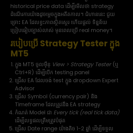
historical price data ដើម្បីមើលថា strategy
ដំណើរការយ៉ាងដូចម្តេចក្នុងអតីតកាល។ ជំហាននេះ ជួយ
ច្រោះ EA ដែលខ្វះភាពស្ថិតស្ថេរ ហើយផ្ដល់ ទិន្នន័យ
ប្រៀបធៀបច្បាស់លាស់ មុនពេលប្រើ real money។
របៀបប្រើ Strategy Tester ក្នុង
MT5
ក្នុង MT5 ចូលម៉ឺនុ
View > Strategy Tester
(ឬ
Ctrl+R) ដើម្បីបើក testing panel
ជ្រើស EA ដែលចង់ test ក្នុង dropdown Expert
Advisor
ជ្រើស Symbol (currency pair) និង
Timeframe ដែលត្រូវនឹង EA strategy
កំណត់ Model ជា
Every tick (real tick data)
ដើម្បីលទ្ធផលត្រឹមត្រូវបំផុត
ជ្រើស Date range យ៉ាងតិច 1-2 ឆ្នាំ ដើម្បីទទួល