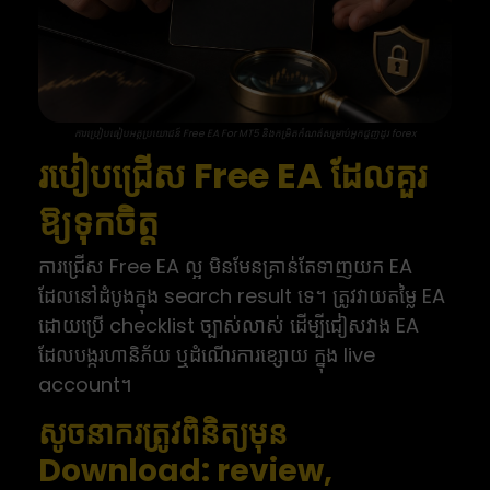
ការប្រៀបធៀបអត្ថប្រយោជន៍ Free EA For MT5 និងកម្រិតកំណត់សម្រាប់អ្នកជួញដូរ forex
របៀបជ្រើស Free EA ដែលគួរ
ឱ្យទុកចិត្ត
ការជ្រើស Free EA ល្អ មិនមែនគ្រាន់តែទាញយក EA
ដែលនៅដំបូងក្នុង search result ទេ។ ត្រូវវាយតម្លៃ EA
ដោយប្រើ checklist ច្បាស់លាស់ ដើម្បីជៀសវាង EA
ដែលបង្ករហានិភ័យ ឬដំណើរការខ្សោយ ក្នុង live
account។
សូចនាករត្រូវពិនិត្យមុន
Download: review,