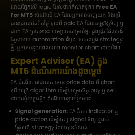
ដោយផ្អែកលើ logic ដែលបានកំណត់ទុក។
Free EA
For MT5
សំដៅលើ EA ដែលអ្នកអាចទាញយក និងប្រើ
បានដោយឥតគិតថ្លៃ ខុសពី paid EA ដែលតម្រូវឱ្យទិញ ឬ
ជាវ។ EA ប្រភេទនេះ សមស្របសម្រាប់អ្នកជួញដូរ ដែលចង់
ស្វែងយល់ automation ដំបូង, សាកល្បង strategy
ថ្មី, ឬកាត់បន្ថយពេលវេលា monitor chart ដោយដៃ។
Expert Advisor (EA) ក្នុង
MT5 ដំណើរការយ៉ាងដូចម្តេច
EA ដំណើរការដោយការអាន price data ពី chart
ហើយប្រើ algorithm ដើម្បីសម្រេចចិត្ត buy ឬ sell
ដោយស្វ័យប្រវត្តិ។ ដំណើរការទូទៅរួមមាន:
Signal generation:
EA វិភាគ indicator ឬ
price action ដើម្បីចេញ signal ទិញ ឬលក់
ផ្អែកលើ strategy ដែលបានកំណត់