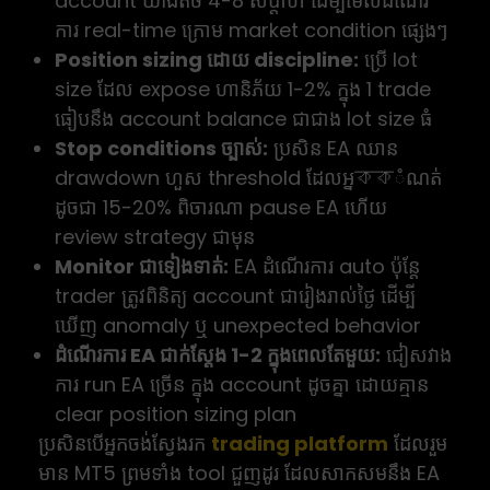
account យ៉ាងតិច 4-8 សប្ដាហ៍ ដើម្បីមើលដំណើរ
ការ real-time ក្រោម market condition ផ្សេងៗ
Position sizing ដោយ discipline:
ប្រើ lot
size ដែល expose ហានិភ័យ 1-2% ក្នុង 1 trade
ធៀបនឹង account balance ជាជាង lot size ធំ
Stop conditions ច្បាស់:
ប្រសិន EA ឈាន
drawdown ហួស threshold ដែលអ្នককំណត់
ដូចជា 15-20% ពិចារណា pause EA ហើយ
review strategy ជាមុន
Monitor ជាទៀងទាត់:
EA ដំណើរការ auto ប៉ុន្តែ
trader ត្រូវពិនិត្យ account ជារៀងរាល់ថ្ងៃ ដើម្បី
ឃើញ anomaly ឬ unexpected behavior
ដំណើរការ EA ជាក់ស្ដែង 1-2 ក្នុងពេលតែមួយ:
ជៀសវាង
ការ run EA ច្រើន ក្នុង account ដូចគ្នា ដោយគ្មាន
clear position sizing plan
ប្រសិនបើអ្នកចង់ស្វែងរក
trading platform
ដែលរួម
មាន MT5 ព្រមទាំង tool ជួញដូរ ដែលសាកសមនឹង EA