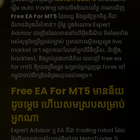
ផ្តើម auto trading ដោយមិនចំណាយថ្លៃ ការរកឃើញ
Free EA For MT5
ដែលល្អ និងគួរឱ្យទុកចិត្ត គឺជា
ជំហានដំបូងដ៏សំខាន់។ ប៉ុន្តែ ក្នុងចំណោម Expert
Advisor ជាច្រើនដែលមាននៅលើអ៊ីនធឺណិត មិនមែនទាំង
អស់សុទ្ធតែប្រើប្រាស់ច្បាស់ ឬមានភាពស្ថិតស្ថេរក្នុង live
market ទេ។ អត្ថបទនេះណែនាំអ្នកពីវិធីជ្រើស, ដំឡើង,
backtest, និងគ្រប់គ្រងហានិភ័យ ពេលប្រើ free ea
for mt5 ឱ្យបានត្រឹមត្រូវ សម្រាប់អ្នកជួញដូរ forex នៅ
កម្ពុជាចាប់ពីកម្រិតដំបូងរហូតដល់មធ្យម។
Free EA For MT5 មានន័យ
ដូចម្តេច ហើយសមស្របសម្រាប់
អ្នកណា
Expert Advisor ឬ EA គឺជា trading robot ដែល
ដំណើរការដោយស្វ័យប្រវត្តិនៅក្នុង MetaTrader 5