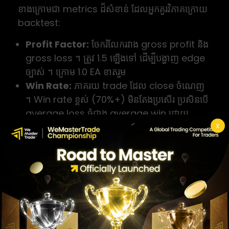
ខាងក្រោមជា metrics ដ៏សំខាន់ ដែលអ្នកគួរវិភាគក្រោយ
backtest:
Profit Factor:
ចែករំលែករវាង gross profit និង
gross loss ។ ត្រូវ 1.5 ឡើងទៅ ដើម្បីបង្ហាញ edge
ច្បាស់ ។ ក្រោម 1.0 EA ខាតរួម
Win Rate:
ភាគរយ trade ដែល close ចំណេញ
។ Win rate ខ្ពស់ (70%+) មិនតែងប្រសើរ ប្រសិនបើ
average loss ធំជាង average win ដោយ
significant
X
Max Drawdown:
ការធ្លាក់ balance ដ៏ធំបំផុត
ចាប់ពី equity peak ។ ពិចារណា EA ដែល
drawdown ក្នុង historical test ស្ថិតក្នុង range
ដែលអ្នកអាច tolerate
Total trades:
Sample size ត្រូវ 100 trade
ឡើងទៅ ដើម្បី metrics មាន statistical
significance