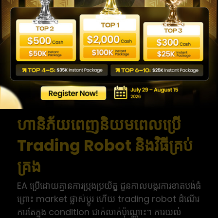
Expectancy:
ចំណេញ/ខាតជាមធ្យម ក្នុង 1 trade
។ ត្រូវជា positive value
ការណែនាំ:
Backtest ល្អ មិនធានា live
performance ។ Live market មាន spread,
slippage, news event, និង condition ផ្លាស់ប្ដូរ
ដែល historical data ជួនកាលមិនបានឆ្លុះបញ្ចាំង
ពេញ។ Backtest ជួយ filter ជាតួនាទី ប៉ុន្តែ demo
test ទើបជា confirmation ដ៏ជឿជាក់ជាង។
ហានិភ័យពេញនិយមពេលប្រើ
Trading Robot និងវិធីគ្រប់
គ្រង
EA ប្រើដោយគ្មានការប្រុងប្រយ័ត្ន ជួនកាលបង្ករការខាតបង់ធំ
ព្រោះ market ផ្លាស់ប្ដូរ ហើយ trading robot ដំណើរ
ការតែក្នុង condition ជាក់លាក់ប៉ុណ្ណោះ។ ការយល់