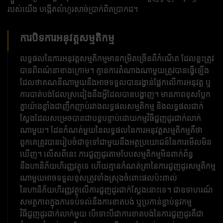
របស់យើង បង្កើតលំហូរសាច់ប្រាក់ពិតប្រាកដ។
ការបិទការអនុវត្តសម្មតិកម្ម
លទ្ធផល​នៃ​ការ​អនុវត្ត​សម្មតិកម្ម​មាន​កម្រិត​ច្រើន​ពី​កំណើត ដែល​ខ្លះ​ត្រូវ​
បាន​ពិពណ៌នា​ខាងក្រោម។ គ្មានការតំណាងណាមួយត្រូវបានធ្វើឡើង
ដែលថាគណនីណាមួយនឹងអាចទទួលបានរង្វាន់ផ្អែកលើការអនុវត្ត ឬ
ការបាត់បង់ដែលស្រដៀងនឹងអ្វីដែលបានបង្ហាញ។ មានភាពខុសប្លែក
គ្នាយ៉ាងខ្លាំងជាញឹកញាប់រវាងលទ្ធផលសម្មតិកម្ម និងលទ្ធផលជាក់
ស្តែងដែលសម្រេចបានជាបន្តបន្ទាប់ដោយកម្មវិធីជួញដូរជាក់លាក់
ណាមួយ។ ដែនកំណត់មួយនៃលទ្ធផលនៃការអនុវត្តសម្មតិកម្មគឺថា
ពួកគេត្រូវបានរៀបចំជាទូទៅជាមួយនឹងអត្ថប្រយោជន៍នៃការមើលមិន
ឃើញ។ លើសពីនេះ ការជួញដូរតាមបែបសម្មតិកម្មមិនពាក់ព័ន្ធ
នឹងហានិភ័យហិរញ្ញវត្ថុទេ ហើយគ្មានកំណត់ត្រានៃការជួញដូរសម្មតិកម្ម
ណាមួយអាចទទួលខុសត្រូវទាំងស្រុងចំពោះផលប៉ះពាល់
នៃហានិភ័យហិរញ្ញវត្ថុលើការជួញដូរជាក់ស្តែងនោះទេ។ ជាឧទាហរណ៍
សមត្ថភាពក្នុងការទប់ទល់នឹងការខាតបង់ ឬប្រកាន់ខ្ជាប់នូវកម្ម
វិធីជួញដូរជាក់លាក់មួយ បើទោះបីជាការខាតបង់នៃការជួញដូរគឺជា