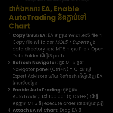
ជំហានដំឡើង Expert Advisor Free EA ក្នុង MetaTrader 5 ជាក់ស្ដែង
ដាក់ឯកសារ EA, Enable
AutoTrading និងភ្ជាប់ទៅ
Chart
Copy ឯកសារ EA:
EA ទាញយកមកជា .ex5 file ។
Copy file ទៅ folder
MQL5 > Experts
ក្នុង
data directory របស់ MT5 ។ ចូល File > Open
Data Folder ដើម្បីរក path
Refresh Navigator:
ក្នុង MT5 ចូល
Navigator panel (Ctrl+N) ។ Click ស្ដាំ
Expert Advisors ហើយ Refresh ដើម្បីឃើញ EA
ដែលទើបបន្ថែម
Enable AutoTrading:
ចុចប៊ូតុង
AutoTrading នៅ toolbar (ឬ Ctrl+E) ដើម្បី
អនុញ្ញាត MT5 ឱ្យ execute order ដោយស្វ័យប្រវត្តិ
Attach EA ទៅ Chart:
Drag EA ពី