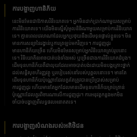
ការបង្ហាញហានិភ័យ
នេះមិនមែនជាឱកាសវិនិយោគទេ។ អ្នកមិនដាក់ប្រាក់ណាមួយសម្រាប់
ការវិនិយោគទេ។ យើងមិនស្នើសុំមូលនិធិណាមួយសម្រាប់ការវិនិយោគ
ទេ។ គ្មានពេលវេលាណាដែលអ្នកប្រថុយនឹងដើមទុនផ្ទាល់ខ្លួនទេ។ មិន
មានការសន្យានៃរង្វាន់ឬការត្រឡប់មកវិញទេ។ ការជួញដូរ
មានហានិភ័យច្រើន ហើយមិនមែនសម្រាប់អ្នកវិនិយោគគ្រប់រូបនោះ
ទេ។ វិនិយោគិនអាចបាត់បង់ទាំងអស់ ឬច្រើនជាងការវិនិយោគដំបូង។
ដើមទុនហានិភ័យគឺជាលុយដែលអាចបាត់បង់ដោយមិនបង្កគ្រោះថ្នាក់
ដល់សន្តិសុខហិរញ្ញវត្ថុ ឬរបៀបរស់នៅរបស់បុគ្គលនោះទេ។ មានតែ
ដើមទុនហានិភ័យប៉ុណ្ណោះដែលគួរតែត្រូវបានប្រើប្រាស់សម្រាប់
ការជួញដូរ ហើយមានតែអ្នកដែលមានដើមទុនហានិភ័យគ្រប់គ្រាន់
ប៉ុណ្ណោះដែលគួរពិចារណាលើការជួញដូរ។ ការ​អនុវត្ត​កន្លង​មក​មិន​
ចាំបាច់​បង្ហាញ​ពី​លទ្ធផល​អនាគត​ទេ។
ការបង្ហាញសំណងរបស់អតិថិជន