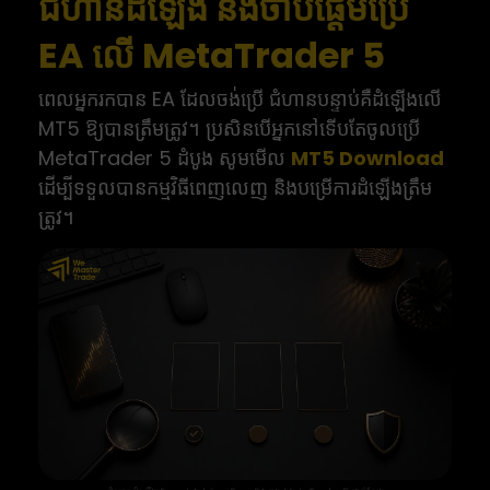
ជំហានដំឡើង និងចាប់ផ្តើមប្រើ
EA លើ MetaTrader 5
ពេលអ្នករកបាន EA ដែលចង់ប្រើ ជំហានបន្ទាប់គឺដំឡើងលើ
MT5 ឱ្យបានត្រឹមត្រូវ។ ប្រសិនបើអ្នកនៅទើបតែចូលប្រើ
MetaTrader 5 ដំបូង សូមមើល
MT5 Download
ដើម្បីទទួលបានកម្មវិធីពេញលេញ និងបម្រើការដំឡើងត្រឹម
ត្រូវ។