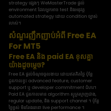
strategy ផ្សេងៗ WeMasterTrade ផ្ដល់
environment ដែលអ្នកអាច test និងអនុវត្ត
automated strategy ដោយ condition ច្បាស់
លាស់។
សំណួរញឹកញាប់អំពី Free EA
For MT5
Free EA និង paid EA ខុសគ្នា
យ៉ាងដូចម្តេច?
Free EA ផ្ដល់ចំណុចចូលងាយ ដោយឥតគិតថ្លៃ ប៉ុន្តែ
ជួនកាលខ្វះ advanced feature, customer
support ឬ developer commitment ជំហរ។
Paid EA ជួនកាលមាន algorithm ស្មុគ្រស្មាញជាង,
regular update, និង support channel ។ ប៉ុន្តែ
ថ្លៃខ្ពស់ មិនតែងធានា live performance ។