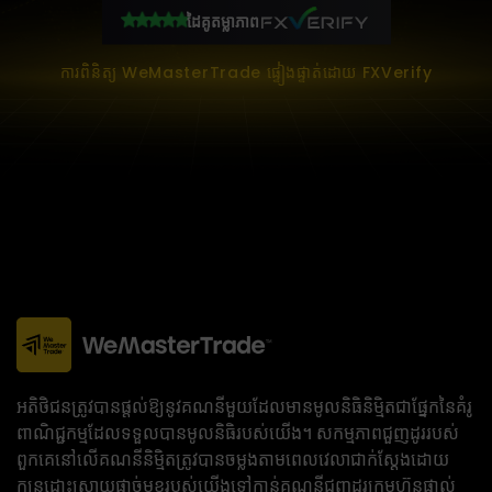
ដៃគូតម្លាភាព
ការពិនិត្យ WeMasterTrade ផ្ទៀងផ្ទាត់ដោយ FXVerify
អតិថិជនត្រូវបានផ្តល់ឱ្យនូវគណនីមួយដែលមានមូលនិធិនិម្មិតជាផ្នែកនៃគំរូ
ពាណិជ្ជកម្មដែលទទួលបានមូលនិធិរបស់យើង។ សកម្មភាពជួញដូររបស់
ពួកគេនៅលើគណនីនិម្មិតត្រូវបានចម្លងតាមពេលវេលាជាក់ស្តែងដោយ
ក្បួនដោះស្រាយផ្តាច់មុខរបស់យើងទៅកាន់គណនីជួញដូរក្រុមហ៊ុនផ្ទាល់