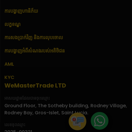
ការបង្ហាញហានិភ័យ
លក្ខខណ្ឌ
ការសងប្រាក់វិញ និងការលុបចោល
ការបង្ហាញអំពីសំណងរបស់អតិថិជន
AML
KYC
WeMasterTrade LTD
អាសយដ្ឋានដែលបានចុះឈ្មោះ
Ground Floor, The Sotheby building, Rodney Village,
Rodney Bay, Gros-Islet, Saint Lucia.
លេខចុះឈ្មោះ